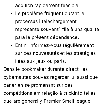
addition rapidement feasible.
Le problème fréquent durant le
processus i téléchargement
représente souvent” “lié à una qualité
para le présent dépendance.
Enfin, informez-vous régulièrement
sur des nouveautés et les stratégies
liées aux jeux ou paris.
Dans le bookmaker durante direct, les
cybernautes pouvez regarder lui aussi que
parier en se promenant sur des
compétitions em relação à crickinfo telles
que are generally Premier Small league