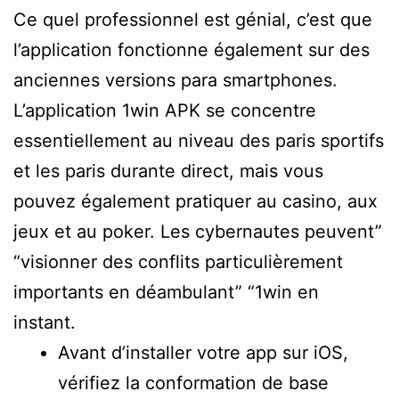
Ce quel professionnel est génial, c’est que
l’application fonctionne également sur des
anciennes versions para smartphones.
L’application 1win APK se concentre
essentiellement au niveau des paris sportifs
et les paris durante direct, mais vous
pouvez également pratiquer au casino, aux
jeux et au poker. Les cybernautes peuvent”
“visionner des conflits particulièrement
importants en déambulant” “1win en
instant.
Avant d’installer votre app sur iOS,
vérifiez la conformation de base