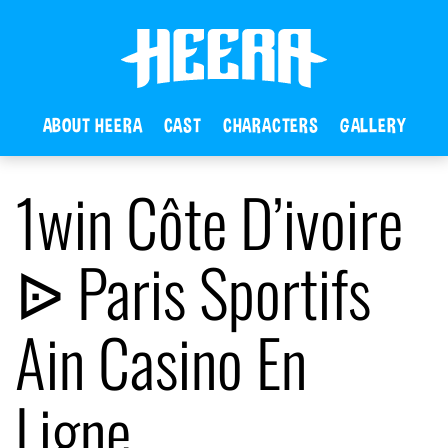
ABOUT HEERA
CAST
CHARACTERS
GALLERY
1win Côte D’ivoire
ᐉ Paris Sportifs
Ain Casino En
Ligne