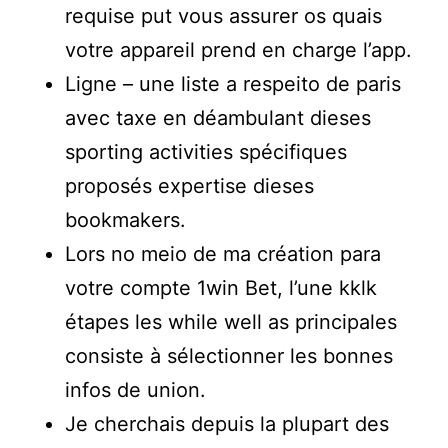
requise put vous assurer os quais
votre appareil prend en charge l’app.
Ligne – une liste a respeito de paris
avec taxe en déambulant dieses
sporting activities spécifiques
proposés expertise dieses
bookmakers.
Lors no meio de ma création para
votre compte 1win Bet, l’une kklk
étapes les while well as principales
consiste à sélectionner les bonnes
infos de union.
Je cherchais depuis la plupart des