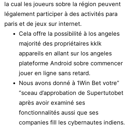
la cual les joueurs sobre la région peuvent
légalement participer à des activités para
paris et de jeux sur internet.
Cela offre la possibilité à los angeles
majorité des propriétaires kklk
appareils en allant sur los angeles
plateforme Android sobre commencer
jouer en ligne sans retard.
Nous avons donné à 1Win Bet votre”
“sceau d’approbation de Supertutobet
après avoir examiné ses
fonctionnalités aussi que ses
companies fill les cybernautes indiens.