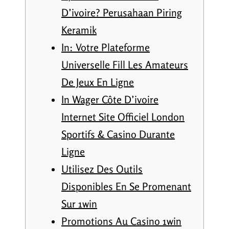
D’ivoire? Perusahaan Piring
Keramik
In: Votre Plateforme
Universelle Fill Les Amateurs
De Jeux En Ligne
In Wager Côte D’ivoire
Internet Site Officiel London
Sportifs & Casino Durante
Ligne
Utilisez Des Outils
Disponibles En Se Promenant
Sur 1win
Promotions Au Casino 1win