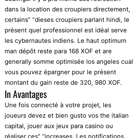
dans la location des croupiers directement,
certains” “dieses croupiers parlant hindi, le
présent quel professionnel est idéal serve
les cybernautes indiens. Le haut optimum
man dépôt reste para 168 XOF et are
generally somme optimisée los angeles cual
vous pouvez épargner pour le présent
montant du gain reste de 320, 980 XOF.
In Avantages
Une fois connecté à votre projet, les
joueurs devez et bien gusto vos the italian
capital, jouer aux jeux para casino ou
réaliser ces” “increases. Les notifications