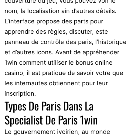
couverture du jeu, vous pouvez voir le
nom, la localisation ain d’autres détails.
L’interface propose des parts pour
apprendre des règles, discuter, este
panneau de contrôle des paris, l’historique
et d’autres icons. Avant de appréhender
1win comment utiliser le bonus online
casino, il est pratique de savoir votre que
les internautes obtiennent pour leur
inscription.
Types De Paris Dans La
Specialist De Paris 1win
Le gouvernement ivoirien, au monde