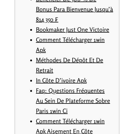
Bonus Para Bienvenue Jusqu’à
814 350 ₣
Bookmaker Just One Victoire
Comment Télécharger 1win
Apk
Méthodes De Dépôt Et De
Retrait
In Côte D’ivoire Apk
Faq: Questions Fréquentes
Au Sein De Plateforme Sobre
Paris 1win Ci
Comment Télécharger 1win
Apk Aisement En Côte