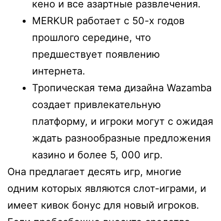
кено и все азартные развлечения.
MERKUR работает с 50-х годов
прошлого середине, что
предшествует появлению
интернета.
Тропическая тема дизайна Wazamba
создает привлекательную
платформу, и игроки могут с ожидая
ждать разнообразные предложения
казино и более 5, 000 игр.
Она предлагает десять игр, многие
одним которых являются слот-играми, и
имеет кивок бонус для новый игроков.