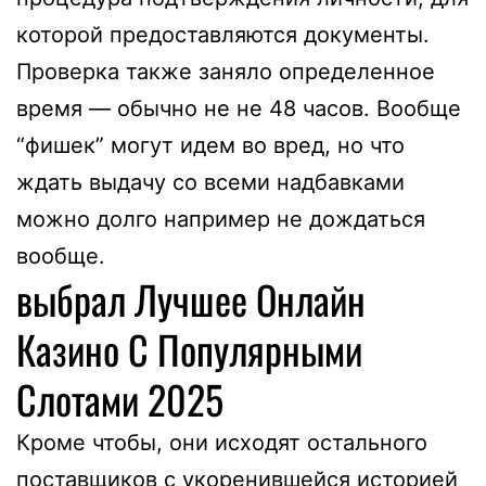
которой предоставляются документы.
Проверка также заняло определенное
время ― обычно не не 48 часов. Вообще
“фишек” могут идем во вред, но что
ждать выдачу со всеми надбавками
можно долго например не дождаться
вообще.
выбрал Лучшее Онлайн
Казино С Популярными
Слотами 2025
Кроме чтобы, они исходят остального
поставщиков с укоренившейся историей