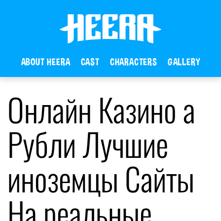
ABOUT HEERA
CAST
CHARACTERS
GALLERY
Онлайн Казино а
Рубли Лучшие
иноземцы Сайты
На реальные