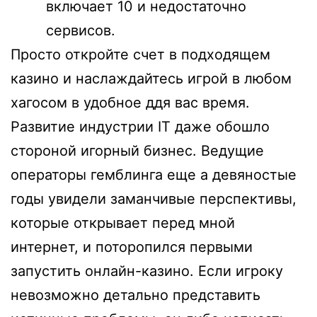
включает 10 и недостаточно
сервисов.
Просто откройте счет в подходящем
казино и наслаждайтесь игрой в любом
хагосом в удобное ддя вас время.
Развитие индустрии IT даже обошло
стороной игорный бизнес. Ведущие
операторы гемблинга еще а девяностые
годы увидели заманчивые перспективы,
которые открывает перед мной
интернет, и поторопился первыми
запустить онлайн-казино. Если игроку
невозможно детально представить