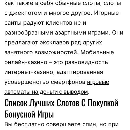
как также в себя обычные слоты, слоты
с джекпотом и многое другое. Игорные
сайты радуют клиентов не и
разнообразными азартными играми. Они
предлагают эксклавов ряд других
занятного возможностей. Мобильные
онлайн-казино – это разновидность
интернет-казино, адаптированная
игровые
усовершенство смартфонов
автоматы на деньги с выводом
.
Список Лучших Слотов С Покупкой
Бонусной Игры
Вы бесплатно совершаете спин, но при