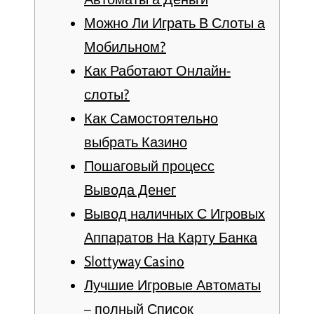
Можно Ли Играть В Слоты а
Мобильном?
Как Работают Онлайн-
слоты?
Как Самостоятельно
выбрать Казино
Пошаговый процесс
Вывода Денег
Вывод наличных С Игровых
Аппаратов На Карту Банка
Slottyway Casino
Лучшие Игровые Автоматы
– полный Список