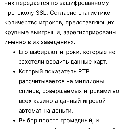
них передается по зашифрованному
протоколу SSL. Согласно статистике,
количество игроков, представляющих
крупные выигрыши, зарегистрированы
именно в их заведениях.
Его выбирают игроки, которые не
захотели вводить данные карт.
Который показатель RTP
рассчитывается на миллионы
спинов, совершаемых игроками во
всех казино а данный игровой
автомат на деньги.
Выбор просто громадный, и