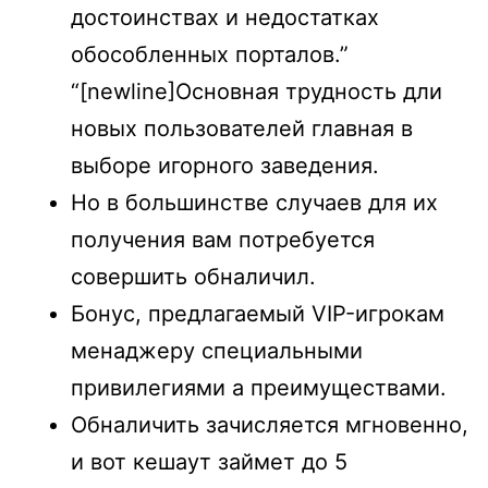
достоинствах и недостатках
обособленных порталов.”
“[newline]Основная трудность дли
новых пользователей главная в
выборе игорного заведения.
Но в большинстве случаев для их
получения вам потребуется
совершить обналичил.
Бонус, предлагаемый VIP-игрокам
менаджеру специальными
привилегиями а преимуществами.
Обналичить зачисляется мгновенно,
и вот кешаут займет до 5