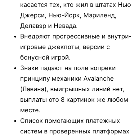
касается тех, кто жил в штатах Нью-
Джерси, Нью-Йорк, Мэриленд,
Делавэр и Невада.
Внедряют прогрессивные и внутри-
игровые джекпоты, версии с
бонусной игрой.
Знаки падают на поле вопреки
принципу механики Avalanche
(Лавина), выигрышных линий нет,
выплаты ото 8 картинок же любом
месте.
Список помогающих платежных
систем в проверенных платформах