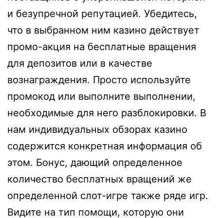
и безупречной репутацией. Убедитесь,
что в выбранном ним казино действует
промо-акция на бесплатные вращения
для депозитов или в качестве
вознаграждения. Просто используйте
промокод или выполните выполнении,
необходимые для него разблокировки. В
нам индивидуальных обзорах казино
содержится конкретная информация об
этом. Бонус, дающий определенное
количество бесплатных вращений же
определенной слот-игре также ряде игр.
Видите на тип помощи, которую они