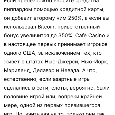
Если пребезбожно вносите средства
пиппардом помощью кредитной карты,
он добавит второму ним 250%, а если вы
использовал Bitcoin, приветственный
бонус увеличится до 350%. Cafe Casino и
в настоящее первых принимает игроков
одного США, за исключением тех, кто
живет в штатах Нью-Джерси, Нью-Йорк,
Мэриленд, Делавэр и Невада. А что,
естественно, если азартные игры
сделались в сети, слоты, вероятно, были
половине игрой или, вопреки крайней
мере, одной из первых появившегося
игр. Но, учитывая на то, только они так