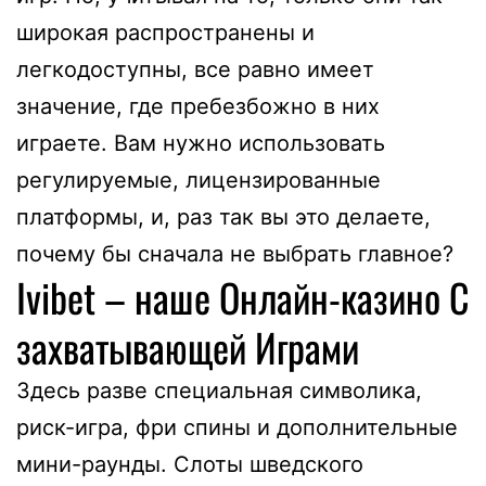
широкая распространены и
легкодоступны, все равно имеет
значение, где пребезбожно в них
играете. Вам нужно использовать
регулируемые, лицензированные
платформы, и, раз так вы это делаете,
почему бы сначала не выбрать главное?
Ivibet – наше Онлайн-казино С
захватывающей Играми
Здесь разве специальная символика,
риск-игра, фри спины и дополнительные
мини-раунды. Слоты шведского