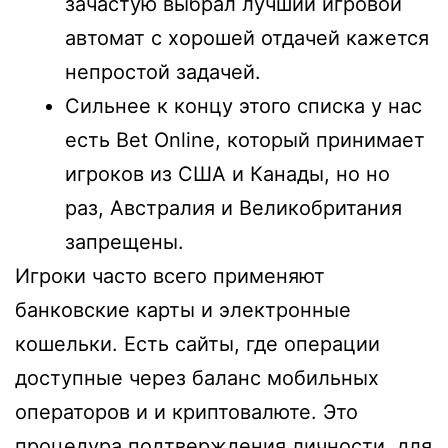
зачастую выбрал лучший игровой
автомат с хорошей отдачей кажется
непростой задачей.
Сильнее к концу этого списка у нас
есть Bet Online, который принимает
игроков из США и Канады, но но
раз, Австралия и Великобритания
запрещены.
Игроки часто всего применяют
банковские карты и электронные
кошельки. Есть сайты, где операции
доступные через баланс мобильных
операторов и и криптовалюте. Это
процедура подтверждения личности, для