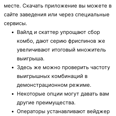
месте. Скачать приложение вы можете в
сайте заведения или через специальные
сервисы.
Вайлд и скаттер упрощают сбор
комбо, дают серию фриспинов же
увеличивают итоговый множитель
выигрыша.
Здесь же можно проверить частоту
выигрышных комбинаций в
демонстрационном режиме.
Некоторые опции могут давать вам
другие преимущества.
Операторы устанавливают вейджер