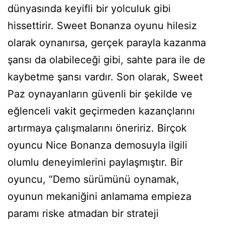
dünyasında keyifli bir yolculuk gibi
hissettirir. Sweet Bonanza oyunu hilesiz
olarak oynanırsa, gerçek parayla kazanma
şansı da olabileceği gibi, sahte para ile de
kaybetme şansı vardır. Son olarak, Sweet
Paz oynayanların güvenli bir şekilde ve
eğlenceli vakit geçirmeden kazançlarını
artırmaya çalışmalarını öneririz. Birçok
oyuncu Nice Bonanza demosuyla ilgili
olumlu deneyimlerini paylaşmıştır. Bir
oyuncu, “Demo sürümünü oynamak,
oyunun mekaniğini anlamama empieza
paramı riske atmadan bir strateji