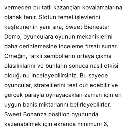
vermeden bu tatlı kazançları kovalamalarına
olanak tanır. Slotun temel işlevlerini
keşfetmenin yanı sıra, Sweet Bienestar
Demo, oyunculara oyunun mekaniklerini
daha derinlemesine inceleme fırsatı sunar.
Örneğin, farklı sembollerin ortaya çıkma
olasılıklarını ve bunların sonuca nasıl etkisi
olduğunu inceleyebilirsiniz. Bu sayede
oyuncular, stratejilerini test out edebilir ve
gerçek parayla oynayacakları zaman için en
uygun bahis miktarlarını belirleyebilirler.
Sweet Bonanza position oyununda
kazanabilmek için ekranda minimum 6,