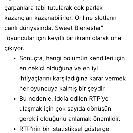
çarpanlara tabi tutularak çok parlak
kazançları kazanabilirler. Online slotların
canlı dünyasında, Sweet Bienestar”
“oyuncular için keyifli bir ikram olarak öne
çıkıyor.
Sonuçta, hangi bölümün kendileri için
en çekici olduğuna ve en iyi
ihtiyaçlarını karşıladığına karar vermek
her oyuncuya kalmış bir şeydir.
Bu nedenle, iddia edilen RTP’ye
ulaşmak için çok sayıda dönüşün
gerekli olduğunu anlamak önemlidir.
RTP’nin bir istatistiksel gösterge