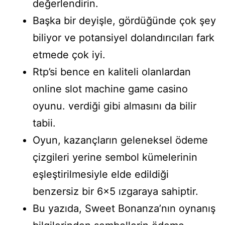
değerlendirin.
Başka bir deyişle, gördüğünde çok şey
biliyor ve potansiyel dolandırıcıları fark
etmede çok iyi.
Rtp’si bence en kaliteli olanlardan
online slot machine game casino
oyunu. verdiği gibi almasını da bilir
tabii.
Oyun, kazançların geleneksel ödeme
çizgileri yerine sembol kümelerinin
eşleştirilmesiyle elde edildiği
benzersiz bir 6×5 ızgaraya sahiptir.
Bu yazıda, Sweet Bonanza’nın oynanış