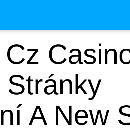
 Cz Casin
í Stránky
ení A New 