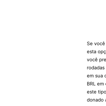
Se você 
esta opç
você pre
rodadas 
em sua 
BRL em c
este tip
donado 