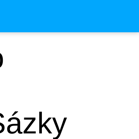
o
Sázky