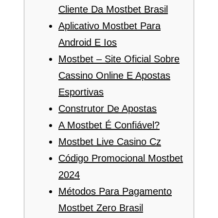
Cliente Da Mostbet Brasil
Aplicativo Mostbet Para
Android E Ios
Mostbet – Site Oficial Sobre
Cassino Online E Apostas
Esportivas
Construtor De Apostas
A Mostbet É Confiável?
Mostbet Live Casino Cz
Código Promocional Mostbet
2024
Métodos Para Pagamento
Mostbet Zero Brasil