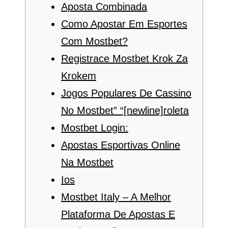
Aposta Combinada
Como Apostar Em Esportes
Com Mostbet?
Registrace Mostbet Krok Za
Krokem
Jogos Populares De Cassino
No Mostbet” “[newline]roleta
Mostbet Login:
Apostas Esportivas Online
Na Mostbet
Ios
Mostbet Italy – A Melhor
Plataforma De Apostas E