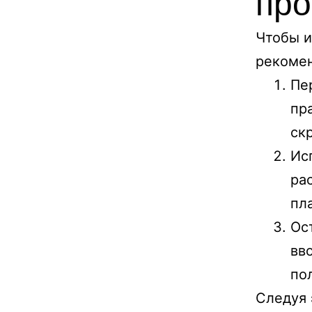
про
Чтобы и
рекоме
Пе
пр
ск
Ис
ра
пл
Ос
вв
по
Следуя 