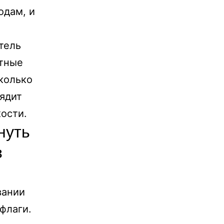
одам, и
тель
атные
колько
лядит
кости.
нуть
з
вании
флаги.