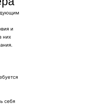
ера
ледующим
овия и
в них
ания.
ебуется
ь себя