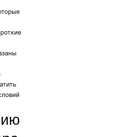
оторые
ороткие
азаны
о
атить
словий
нию