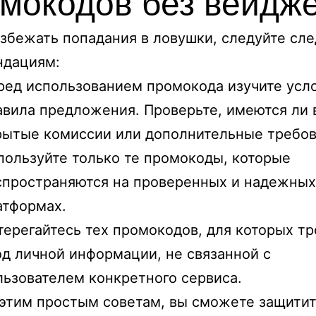
мокодов без вейдж
збежать попадания в ловушки, следуйте с
ндациям:
ред использованием промокода изучите усл
авила предложения. Проверьте, имеются ли 
рытые комиссии или дополнительные требов
пользуйте только те промокоды, которые
спространяются на проверенных и надежных
атформах.
терегайтесь тех промокодов, для которых тр
од личной информации, не связанной с
льзователем конкретного сервиса.
этим простым советам, вы сможете защитит