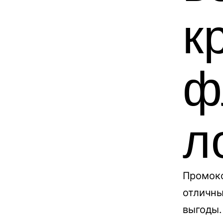
к
ф
л
Промоко
отличны
выгоды.