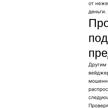
от неже
деньги.
Про
под
пр
Другим 
вейджер
мошенни
распрос
следую
Проверя