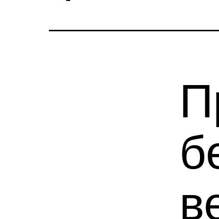
П
б
в