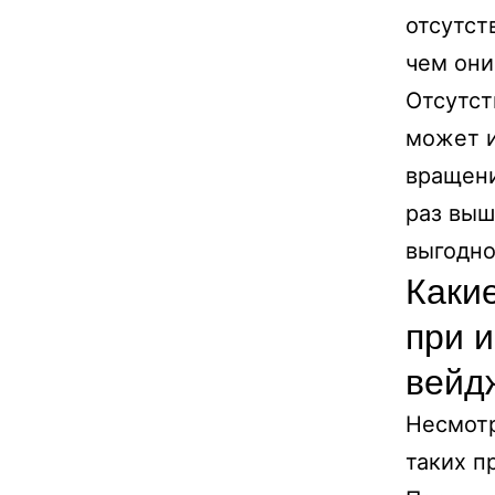
отсутст
чем они
Отсутст
может и
вращени
раз выш
выгодно
Каки
при 
вейд
Несмотр
таких п