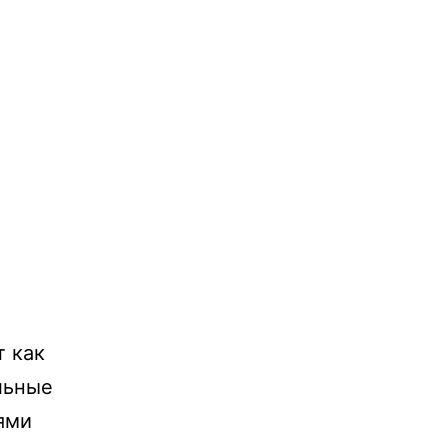
т как
льные
ями