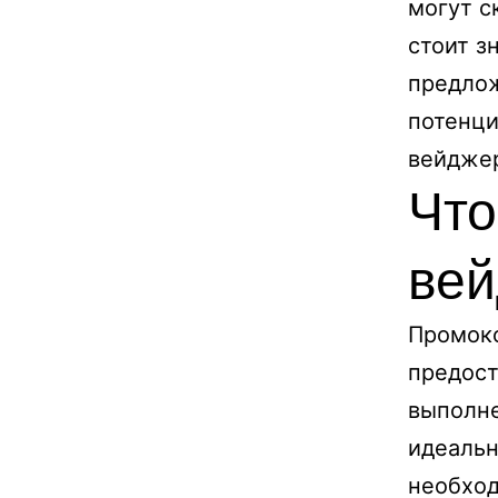
могут с
стоит з
предлож
потенци
вейджер
Что
ве
Промоко
предост
выполне
идеальн
необход