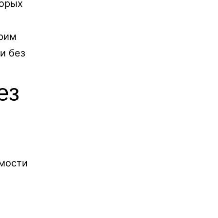
торых
трим
и без
ез
мости