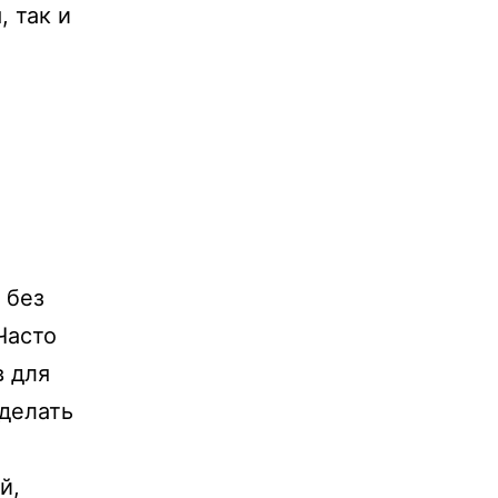
 так и
 без
Часто
 для
делать
й,