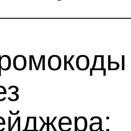
ромокоды
ез
ейджера: