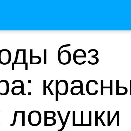
оды без
ра: красн
и ловушки