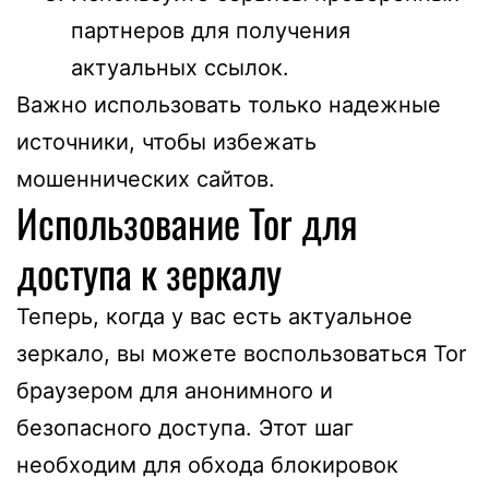
партнеров для получения
актуальных ссылок.
Важно использовать только надежные
источники, чтобы избежать
мошеннических сайтов.
Использование Tor для
доступа к зеркалу
Теперь, когда у вас есть актуальное
зеркало, вы можете воспользоваться Tor
браузером для анонимного и
безопасного доступа. Этот шаг
необходим для обхода блокировок