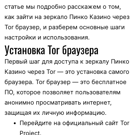
статье мы подробно расскажем о том,
как зайти на зеркало Пинко Казино через
Tor браузер, и разберем основные шаги
настройки и использования.
Установка Tor браузера
Первый шаг для доступа к зеркалу Пинко
Казино через Tor — это установка самого
браузера. Tor браузер — это бесплатное
ПО, которое позволяет пользователям
анонимно просматривать интернет,
защищая их личную информацию.
Перейдите на официальный сайт Tor
Project.