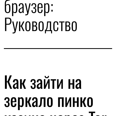
браузер:
Руководство
Как зайти на
зеркало пинко