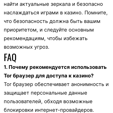
найти актуальные зеркала и безопасно
наслаждаться играми в казино. Помните,
что безопасность должна быть вашим
приоритетом, и следуйте основным
рекомендациям, чтобы избежать
возможных угроз.
FAQ
1. Почему рекомендуется использовать
Tor браузер для доступа к казино?
Tor браузер обеспечивает анонимность и
защищает персональные данные
пользователей, обходя возможные
блокировки интернет-провайдеров.