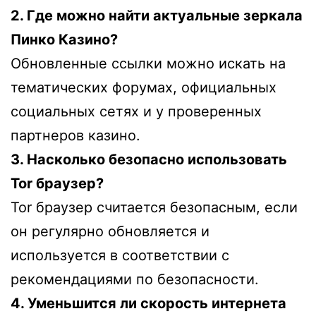
2. Где можно найти актуальные зеркала
Пинко Казино?
Обновленные ссылки можно искать на
тематических форумах, официальных
социальных сетях и у проверенных
партнеров казино.
3. Насколько безопасно использовать
Tor браузер?
Tor браузер считается безопасным, если
он регулярно обновляется и
используется в соответствии с
рекомендациями по безопасности.
4. Уменьшится ли скорость интернета