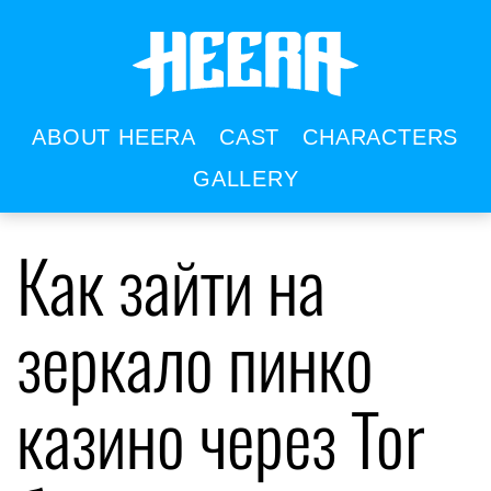
ABOUT HEERA
CAST
CHARACTERS
GALLERY
Как зайти на
зеркало пинко
казино через Tor