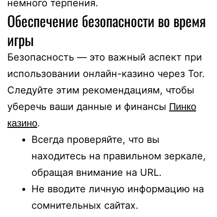
немного терпения.
Обеспечение безопасности во время
игры
Безопасность — это важный аспект при
использовании онлайн-казино через Tor.
Следуйте этим рекомендациям, чтобы
Пинко
уберечь ваши данные и финансы
казино
.
Всегда проверяйте, что вы
находитесь на правильном зеркале,
обращая внимание на URL.
Не вводите личную информацию на
сомнительных сайтах.