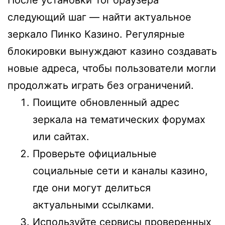
После установки Tor браузера
следующий шаг — найти актуальное
зеркало Пинко Казино. Регулярные
блокировки вынуждают казино создавать
новые адреса, чтобы пользователи могли
продолжать играть без ограничений.
Поищите обновленный адрес
зеркала на тематических форумах
или сайтах.
Проверьте официальные
социальные сети и каналы казино,
где они могут делиться
актуальными ссылками.
Используйте сервисы проверенных