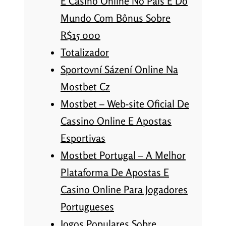
E Casino Online No País E Do
Mundo Com Bônus Sobre
R$15 000
Totalizador
Sportovní Sázení Online Na
Mostbet Cz
Mostbet – Web-site Oficial De
Cassino Online E Apostas
Esportivas
Mostbet Portugal – A Melhor
Plataforma De Apostas E
Casino Online Para Jogadores
Portugueses
Jogos Populares Sobre