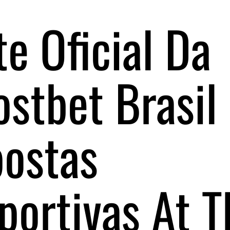
te Oficial Da
stbet Brasil
ostas
portivas At T