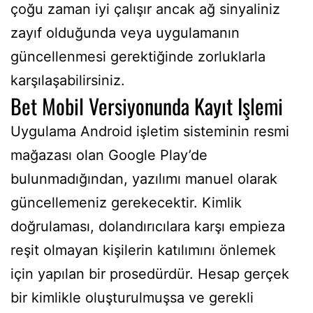
çoğu zaman iyi çalışır ancak ağ sinyaliniz
zayıf olduğunda veya uygulamanın
güncellenmesi gerektiğinde zorluklarla
karşılaşabilirsiniz.
Bet Mobil Versiyonunda Kayıt Işlemi
Uygulama Android işletim sisteminin resmi
mağazası olan Google Play’de
bulunmadığından, yazılımı manuel olarak
güncellemeniz gerekecektir. Kimlik
doğrulaması, dolandırıcılara karşı empieza
reşit olmayan kişilerin katılımını önlemek
için yapılan bir prosedürdür. Hesap gerçek
bir kimlikle oluşturulmuşsa ve gerekli