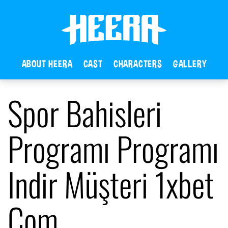
ABOUT HEERA
CAST
CHARACTERS
GALLERY
Spor Bahisleri
Programı Programı
Indir Müşteri 1xbet
Com