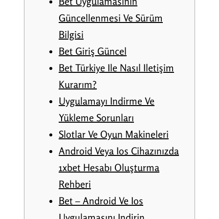
Bet Uygulamasının
Güncellenmesi Ve Sürüm
Bilgisi
Bet Giriş Güncel
Bet Türkiye Ile Nasıl Iletişim
Kurarım?
Uygulamayı Indirme Ve
Yükleme Sorunları
Slotlar Ve Oyun Makineleri
Android Veya Ios Cihazınızda
1xbet Hesabı Oluşturma
Rehberi
Bet – Android Ve Ios
Uygulamasını Indirin