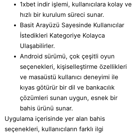
1xbet indir işlemi, kullanıcılara kolay ve
hızlı bir kurulum süreci sunar.
Basit Arayüzü Sayesinde Kullanıcılar
İstedikleri Kategoriye Kolayca
Ulaşabilirler.
Android sürümü, çok çeşitli oyun
seçenekleri, kişiselleştirme özellikleri
ve masaüstü kullanıcı deneyimi ile
kıyas götürür bir dil ve bankacılık
çözümleri sunan uygun, esnek bir
bahis ürünü sunar.
Uygulama içerisinde yer alan bahis
seçenekleri, kullanıcıların farklı ilgi