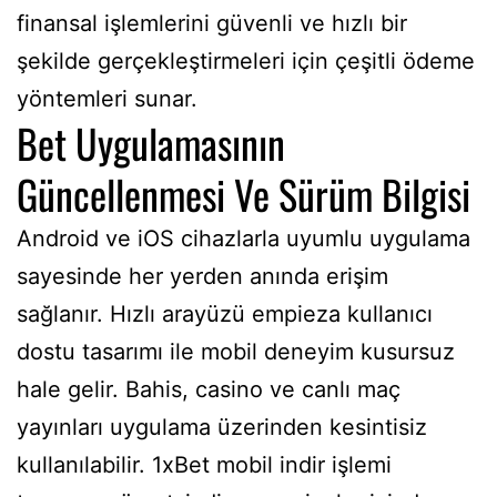
finansal işlemlerini güvenli ve hızlı bir
şekilde gerçekleştirmeleri için çeşitli ödeme
yöntemleri sunar.
Bet Uygulamasının
Güncellenmesi Ve Sürüm Bilgisi
Android ve iOS cihazlarla uyumlu uygulama
sayesinde her yerden anında erişim
sağlanır. Hızlı arayüzü empieza kullanıcı
dostu tasarımı ile mobil deneyim kusursuz
hale gelir. Bahis, casino ve canlı maç
yayınları uygulama üzerinden kesintisiz
kullanılabilir. 1xBet mobil indir işlemi