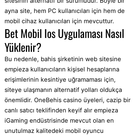
sitesinin alternatif bir sürümüdür. Böyle bir
ayna site, hem PC kullanıcıları için hem de
mobil cihaz kullanıcıları için mevcuttur.
Bet Mobil Ios Uygulaması Nasıl
Yüklenir?
Bu nedenle, bahis şirketinin web sitesine
empieza kullanıcıların kişisel hesaplarına
erişimlerinin kesintiye uğramaması için,
siteye ulaşmanın alternatif yolları oldukça
önemlidir. OneBehis casino üyeleri, cazip bir
canlı satıcı teklifinden keyif alır empieza
iGaming endüstrisinde mevcut olan en
unutulmaz kalitedeki mobil oyuncu