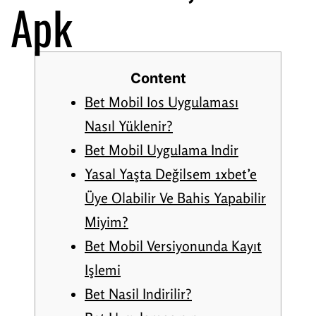
Apk
Content
Bet Mobil Ios Uygulaması
Nasıl Yüklenir?
Bet Mobil Uygulama Indir
Yasal Yaşta Değilsem 1xbet’e
Üye Olabilir Ve Bahis Yapabilir
Miyim?
Bet Mobil Versiyonunda Kayıt
Işlemi
Bet Nasil Indirilir?