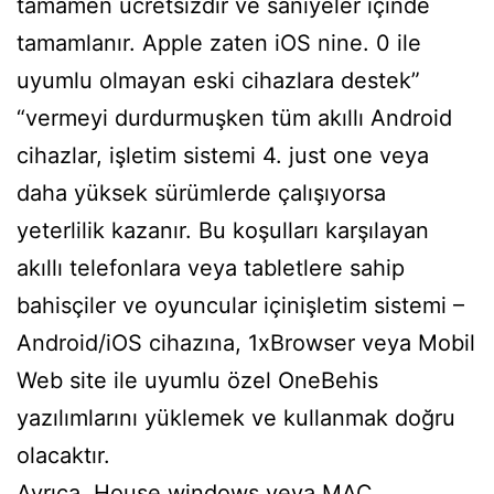
tamamen ücretsizdir ve saniyeler içinde
tamamlanır. Apple zaten iOS nine. 0 ile
uyumlu olmayan eski cihazlara destek”
“vermeyi durdurmuşken tüm akıllı Android
cihazlar, işletim sistemi 4. just one veya
daha yüksek sürümlerde çalışıyorsa
yeterlilik kazanır. Bu koşulları karşılayan
akıllı telefonlara veya tabletlere sahip
bahisçiler ve oyuncular içinişletim sistemi –
Android/iOS cihazına, 1xBrowser veya Mobil
Web site ile uyumlu özel OneBehis
yazılımlarını yüklemek ve kullanmak doğru
olacaktır.
Ayrıca, House windows veya MAC