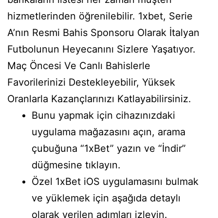
hizmetlerinden öğrenilebilir. 1xbet, Serie
A’nın Resmi Bahis Sponsoru Olarak İtalyan
Futbolunun Heyecanını Sizlere Yaşatıyor.
Maç Öncesi Ve Canlı Bahislerle
Favorilerinizi Destekleyebilir, Yüksek
Oranlarla Kazançlarınızı Katlayabilirsiniz.
Bunu yapmak için cihazınızdaki
uygulama mağazasını açın, arama
çubuğuna “1xBet” yazın ve “İndir”
düğmesine tıklayın.
Özel 1xBet iOS uygulamasını bulmak
ve yüklemek için aşağıda detaylı
olarak verilen adımları izleyin.