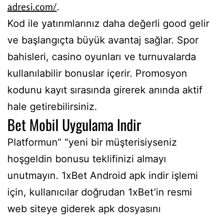
adresi.com/
.
Kod ile yatırımlarınız daha değerli good gelir
ve başlangıçta büyük avantaj sağlar. Spor
bahisleri, casino oyunları ve turnuvalarda
kullanılabilir bonuslar içerir. Promosyon
kodunu kayıt sırasında girerek anında aktif
hale getirebilirsiniz.
Bet Mobil Uygulama Indir
Platformun” “yeni bir müşterisiyseniz
hoşgeldin bonusu teklifinizi almayı
unutmayın. 1xBet Android apk indir işlemi
için, kullanıcılar doğrudan 1xBet’in resmi
web siteye giderek apk dosyasını