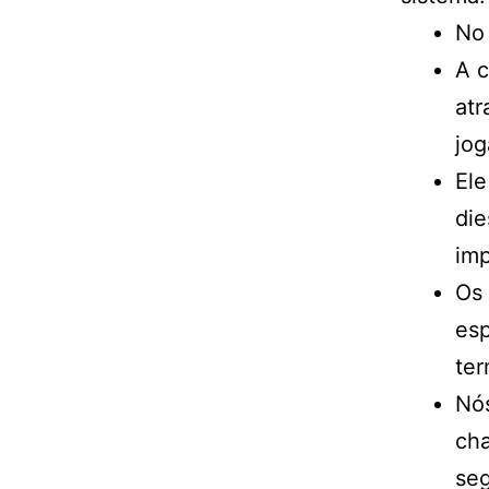
No
A c
atr
jog
Ele
die
imp
Os 
esp
te
Nó
cha
seg