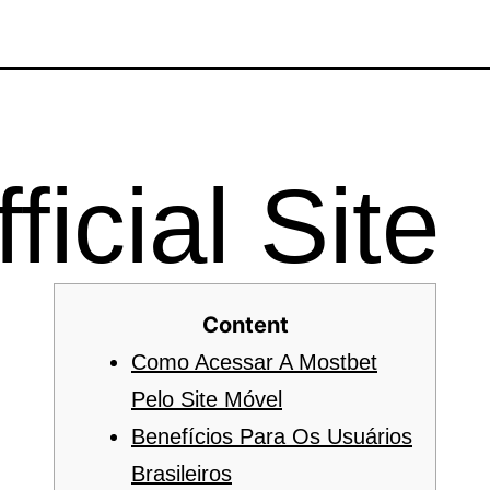
ficial Site
Content
Como Acessar A Mostbet
Pelo Site Móvel
Benefícios Para Os Usuários
Brasileiros