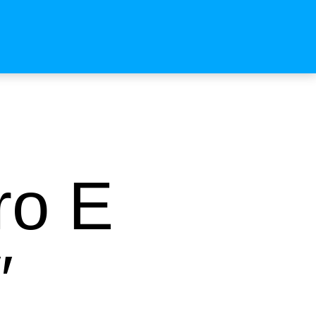
ro E
″