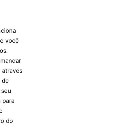
nciona
ue você
os.
ê mandar
 através
e de
 seu
s para
o
ro do