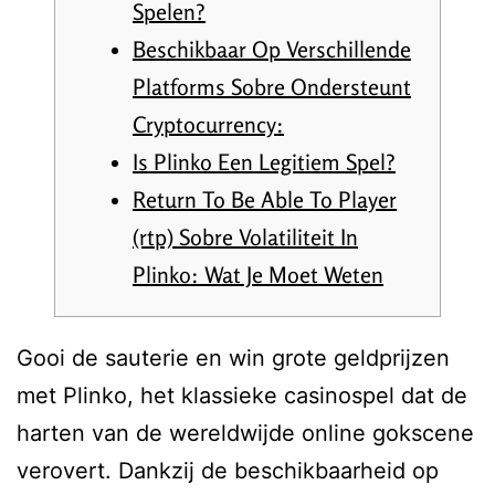
Spelen?
Beschikbaar Op Verschillende
Platforms Sobre Ondersteunt
Cryptocurrency:
Is Plinko Een Legitiem Spel?
Return To Be Able To Player
(rtp) Sobre Volatiliteit In
Plinko: Wat Je Moet Weten
Gooi de sauterie en win grote geldprijzen
met Plinko, het klassieke casinospel dat de
harten van de wereldwijde online gokscene
verovert. Dankzij de beschikbaarheid op