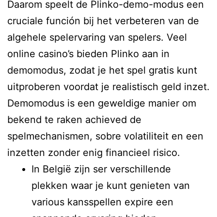
Daarom speelt de Plinko-demo-modus een
cruciale función bij het verbeteren van de
algehele spelervaring van spelers. Veel
online casino’s bieden Plinko aan in
demomodus, zodat je het spel gratis kunt
uitproberen voordat je realistisch geld inzet.
Demomodus is een geweldige manier om
bekend te raken achieved de
spelmechanismen, sobre volatiliteit en een
inzetten zonder enig financieel risico.
In België zijn ser verschillende
plekken waar je kunt genieten van
various kansspellen expire een