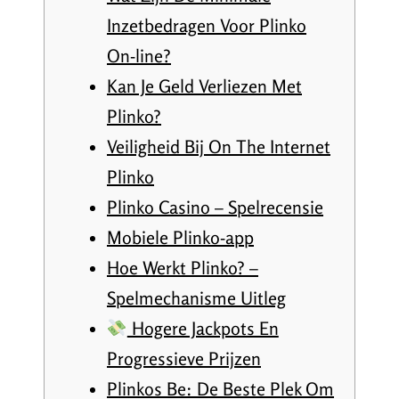
Inzetbedragen Voor Plinko
On-line?
Kan Je Geld Verliezen Met
Plinko?
Veiligheid Bij On The Internet
Plinko
Plinko Casino – Spelrecensie
Mobiele Plinko-app
Hoe Werkt Plinko? –
Spelmechanisme Uitleg
Hogere Jackpots En
Progressieve Prijzen
Plinkos Be: De Beste Plek Om