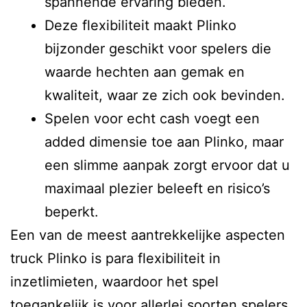
spannende ervaring bieden.
Deze flexibiliteit maakt Plinko
bijzonder geschikt voor spelers die
waarde hechten aan gemak en
kwaliteit, waar ze zich ook bevinden.
Spelen voor echt cash voegt een
added dimensie toe aan Plinko, maar
een slimme aanpak zorgt ervoor dat u
maximaal plezier beleeft en risico’s
beperkt.
Een van de meest aantrekkelijke aspecten
truck Plinko is para flexibiliteit in
inzetlimieten, waardoor het spel
toegankelijk is voor allerlei soorten spelers.