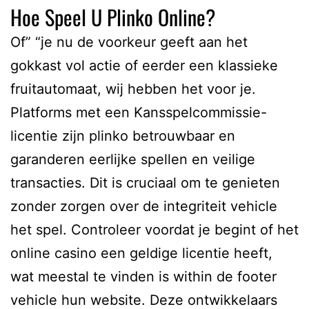
Hoe Speel U Plinko Online?
Of” “je nu de voorkeur geeft aan het
gokkast vol actie of eerder een klassieke
fruitautomaat, wij hebben het voor je.
Platforms met een Kansspelcommissie-
licentie zijn plinko betrouwbaar en
garanderen eerlijke spellen en veilige
transacties. Dit is cruciaal om te genieten
zonder zorgen over de integriteit vehicle
het spel. Controleer voordat je begint of het
online casino een geldige licentie heeft,
wat meestal te vinden is within de footer
vehicle hun website. Deze ontwikkelaars