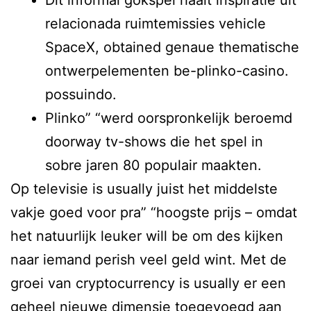
Dit informal gokspel haalt inspiratie uit
relacionada ruimtemissies vehicle
SpaceX, obtained genaue thematische
ontwerpelementen be-plinko-casino.
possuindo.
Plinko” “werd oorspronkelijk beroemd
doorway tv-shows die het spel in
sobre jaren 80 populair maakten.
Op televisie is usually juist het middelste
vakje goed voor pra” “hoogste prijs – omdat
het natuurlijk leuker will be om des kijken
naar iemand perish veel geld wint. Met de
groei van cryptocurrency is usually er een
geheel nieuwe dimensie toegevoegd aan