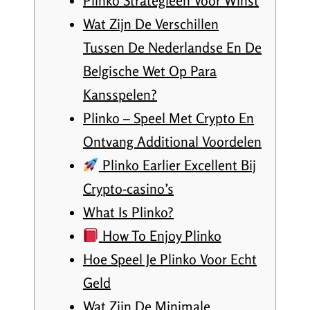
Plinko Strategieën Voor Winst
Wat Zijn De Verschillen
Tussen De Nederlandse En De
Belgische Wet Op Para
Kansspelen?
Plinko – Speel Met Crypto En
Ontvang Additional Voordelen
Plinko Earlier Excellent Bij
Crypto-casino’s
What Is Plinko?
How To Enjoy Plinko
Hoe Speel Je Plinko Voor Echt
Geld
Wat Zijn De Minimale