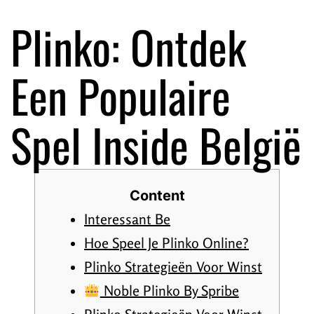
Plinko: Ontdek
Een Populaire
Spel Inside België
Content
Interessant Be
Hoe Speel Je Plinko Online?
Plinko Strategieën Voor Winst
Noble Plinko By Spribe