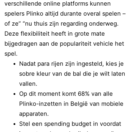
verschillende online platforms kunnen
spelers Plinko altijd durante overal spelen –
of ze” “nu thuis zijn regarding onderweg.
Deze flexibiliteit heeft in grote mate
bijgedragen aan de populariteit vehicle het
spel.
Nadat para rijen zijn ingesteld, kies je
sobre kleur van de bal die je wilt laten
vallen.
Op dit moment komt 68% van alle
Plinko-inzetten in België van mobiele
apparaten.
Stel een spending budget in voordat