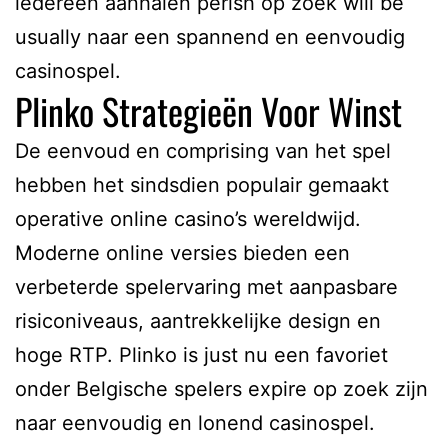
iedereen aanhalen perish op zoek will be
usually naar een spannend en eenvoudig
casinospel.
Plinko Strategieën Voor Winst
De eenvoud en comprising van het spel
hebben het sindsdien populair gemaakt
operative online casino’s wereldwijd.
Moderne online versies bieden een
verbeterde spelervaring met aanpasbare
risiconiveaus, aantrekkelijke design en
hoge RTP. Plinko is just nu een favoriet
onder Belgische spelers expire op zoek zijn
naar eenvoudig en lonend casinospel.