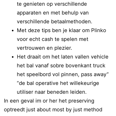
te genieten op verschillende
apparaten en met behulp van
verschillende betaalmethoden.
Met deze tips ben je klaar om Plinko
voor echt cash te spelen met
vertrouwen en plezier.
Het draait om het laten vallen vehicle
het bal vanaf sobre bovenkant truck
het speelbord vol pinnen, pass away”
“de bal operative het willekeurige
utiliser naar beneden leiden.
In een geval im or her het preserving
optreedt just about most by just method