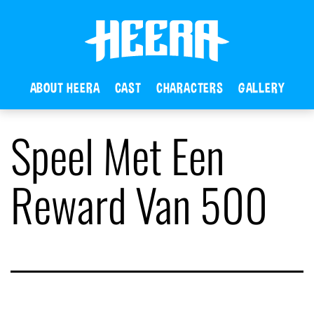
ABOUT HEERA
CAST
CHARACTERS
GALLERY
Speel Met Een
Reward Van 500