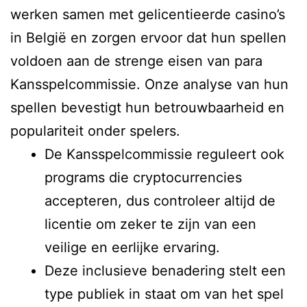
werken samen met gelicentieerde casino’s
in België en zorgen ervoor dat hun spellen
voldoen aan de strenge eisen van para
Kansspelcommissie. Onze analyse van hun
spellen bevestigt hun betrouwbaarheid en
populariteit onder spelers.
De Kansspelcommissie reguleert ook
programs die cryptocurrencies
accepteren, dus controleer altijd de
licentie om zeker te zijn van een
veilige en eerlijke ervaring.
Deze inclusieve benadering stelt een
type publiek in staat om van het spel