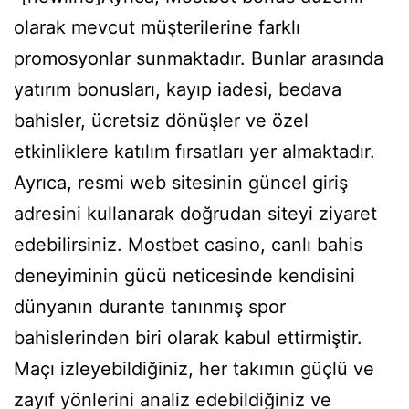
olarak mevcut müşterilerine farklı
promosyonlar sunmaktadır. Bunlar arasında
yatırım bonusları, kayıp iadesi, bedava
bahisler, ücretsiz dönüşler ve özel
etkinliklere katılım fırsatları yer almaktadır.
Ayrıca, resmi web sitesinin güncel giriş
adresini kullanarak doğrudan siteyi ziyaret
edebilirsiniz. Mostbet casino, canlı bahis
deneyiminin gücü neticesinde kendisini
dünyanın durante tanınmış spor
bahislerinden biri olarak kabul ettirmiştir.
Maçı izleyebildiğiniz, her takımın güçlü ve
zayıf yönlerini analiz edebildiğiniz ve