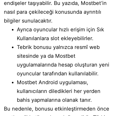
endişeler taşıyabilir. Bu yazıda, Mostbet’in
nasıl para çekileceği konusunda ayrıntılı
bilgiler sunulacaktır.
Ayrıca oyuncular hızlı erişim için Sık
Kullanılanlara slot ekleyebilirler.
Tebrik bonusu yalnızca resmî web
sitesinde ya da Mostbet
uygulamalarında hesap oluşturan yeni
oyuncular tarafından kullanılabilir.
Mostbet Android uygulaması,
kullanıcıların diledikleri her yerden
bahis yapmalarına olanak tanır.
Bu nedenle, bonusu etkinleştirmeden önce