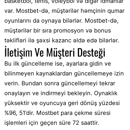
basketbol, tenis, voleybol və digər idmanlar
var. Mostbet-də, müştərilər həmçinin qumar
oyunlarını da oynaya bilərlər. Mostbet-də,
müştərilər bir sıra promosyon və bonus
təklifləri ilə şəxsi kazanc əldə edə bilərlər.
İletişim Ve Müşteri Desteği
Bu ilk güncelleme ise, ayarlara gidin ve
bilinmeyen kaynaklardan güncellemeye izin
verin. Bundan sonra güncellemeyi tekrar
onaylayın ve indirmeyi bekleyin. Oynaklık
yüksektir ve oyuncuya geri dönüş yüzdesi
%96, 51’dir. Mostbet para çekme süresi
işlemleri için geçen süre 72 saattir.