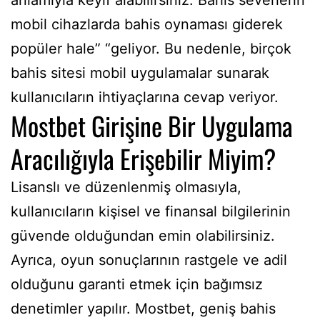
anlamıyla keyif alabilirsiniz. Bahis severlerin
mobil cihazlarda bahis oynaması giderek
popüler hale” “geliyor. Bu nedenle, birçok
bahis sitesi mobil uygulamalar sunarak
kullanıcıların ihtiyaçlarına cevap veriyor.
Mostbet Girişine Bir Uygulama
Aracılığıyla Erişebilir Miyim?
Lisanslı ve düzenlenmiş olmasıyla,
kullanıcıların kişisel ve finansal bilgilerinin
güvende olduğundan emin olabilirsiniz.
Ayrıca, oyun sonuçlarının rastgele ve adil
olduğunu garanti etmek için bağımsız
denetimler yapılır. Mostbet, geniş bahis