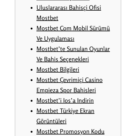
Uluslararası Bahisçi Ofisi
Mostbet
Mostbet Com Mobil Sürümü
Ve Uygulaması
Mostbet’te Sunulan Oyunlar
Ve Bahis Seçenekleri
Mostbet Bilgileri
Mostbet Çevrimiçi Casino
Empieza Spor Bahisleri
Mostbet’i Ios’a Indirin
Mostbet Türkiye Ekran
Görüntüleri
Mostbet Promosyon Kodu