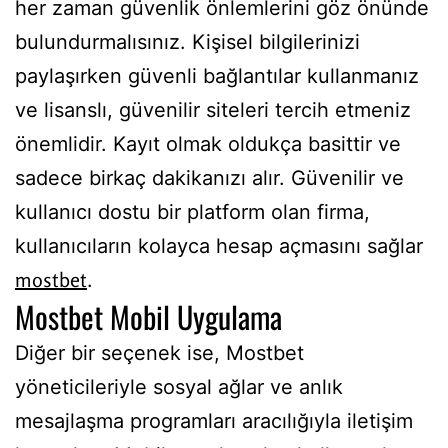
her zaman güvenlik önlemlerini göz önünde
bulundurmalısınız. Kişisel bilgilerinizi
paylaşırken güvenli bağlantılar kullanmanız
ve lisanslı, güvenilir siteleri tercih etmeniz
önemlidir. Kayıt olmak oldukça basittir ve
sadece birkaç dakikanızı alır. Güvenilir ve
kullanıcı dostu bir platform olan firma,
kullanıcıların kolayca hesap açmasını sağlar
mostbet
.
Mostbet Mobil Uygulama
Diğer bir seçenek ise, Mostbet
yöneticileriyle sosyal ağlar ve anlık
mesajlaşma programları aracılığıyla iletişim