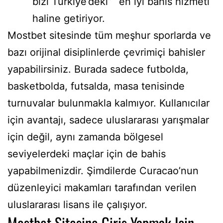
bizi Türkiye’deki” “en iyi bahis hizmeti
haline getiriyor.
Mostbet sitesinde tüm meşhur sporlarda ve
bazı orijinal disiplinlerde çevrimiçi bahisler
yapabilirsiniz. Burada sadece futbolda,
basketbolda, futsalda, masa tenisinde
turnuvalar bulunmakla kalmıyor. Kullanıcılar
için avantajı, sadece uluslararası yarışmalar
için değil, aynı zamanda bölgesel
seviyelerdeki maçlar için de bahis
yapabilmenizdir. Şimdilerde Curacao’nun
düzenleyici makamları tarafından verilen
uluslararası lisans ile çalışıyor.
Mostbet Sitesine Giriş Yapmak Için