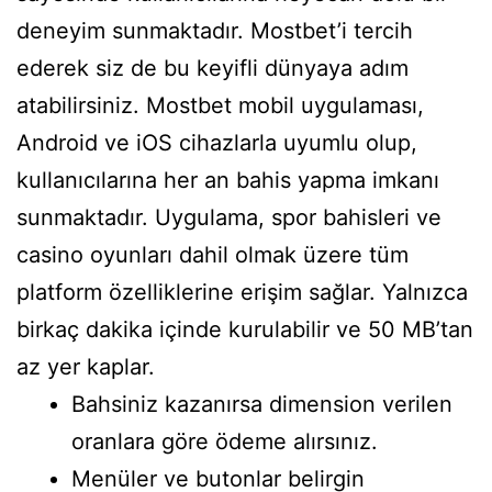
deneyim sunmaktadır. Mostbet’i tercih
ederek siz de bu keyifli dünyaya adım
atabilirsiniz. Mostbet mobil uygulaması,
Android ve iOS cihazlarla uyumlu olup,
kullanıcılarına her an bahis yapma imkanı
sunmaktadır. Uygulama, spor bahisleri ve
casino oyunları dahil olmak üzere tüm
platform özelliklerine erişim sağlar. Yalnızca
birkaç dakika içinde kurulabilir ve 50 MB’tan
az yer kaplar.
Bahsiniz kazanırsa dimension verilen
oranlara göre ödeme alırsınız.
Menüler ve butonlar belirgin