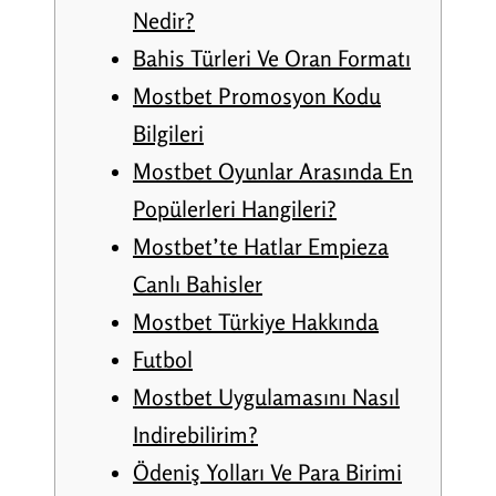
Nedir?
Bahis Türleri Ve Oran Formatı
Mostbet Promosyon Kodu
Bilgileri
Mostbet Oyunlar Arasında En
Popülerleri Hangileri?
Mostbet’te Hatlar Empieza
Canlı Bahisler
Mostbet Türkiye Hakkında
Futbol
Mostbet Uygulamasını Nasıl
Indirebilirim?
Ödeniş Yolları Ve Para Birimi