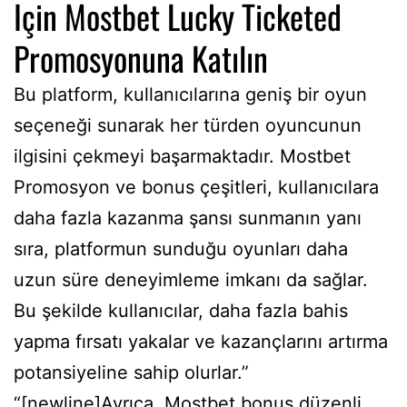
Için Mostbet Lucky Ticketed
Promosyonuna Katılın
Bu platform, kullanıcılarına geniş bir oyun
seçeneği sunarak her türden oyuncunun
ilgisini çekmeyi başarmaktadır. Mostbet
Promosyon ve bonus çeşitleri, kullanıcılara
daha fazla kazanma şansı sunmanın yanı
sıra, platformun sunduğu oyunları daha
uzun süre deneyimleme imkanı da sağlar.
Bu şekilde kullanıcılar, daha fazla bahis
yapma fırsatı yakalar ve kazançlarını artırma
potansiyeline sahip olurlar.”
“[newline]Ayrıca, Mostbet bonus düzenli