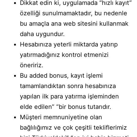
Dikkat edin ki, uygulamada “hızlı kayıt”
özelliği sunulmamaktadır, bu nedenle
bu amaçla ana web sitesini kullanmak
daha uygundur.
Hesabınıza yeterli miktarda yatırıp
yatırmadığınız kontrol etmenizi
öneririz.
Bu added bonus, kayıt işlemi
tamamlandıktan sonra hesabınıza
yapılan ilk para yatırma işleminden
elde edilen” “bir bonus tutarıdır.
Müşteri memnuniyetine olan
bağlılığımız ve çok çeşitli tekliflerimiz