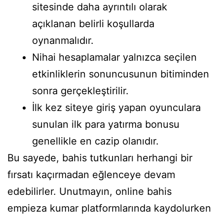
sitesinde daha ayrıntılı olarak
açıklanan belirli koşullarda
oynanmalıdır.
Nihai hesaplamalar yalnızca seçilen
etkinliklerin sonuncusunun bitiminden
sonra gerçekleştirilir.
İlk kez siteye giriş yapan oyunculara
sunulan ilk para yatırma bonusu
genellikle en cazip olanıdır.
Bu sayede, bahis tutkunları herhangi bir
fırsatı kaçırmadan eğlenceye devam
edebilirler. Unutmayın, online bahis
empieza kumar platformlarında kaydolurken