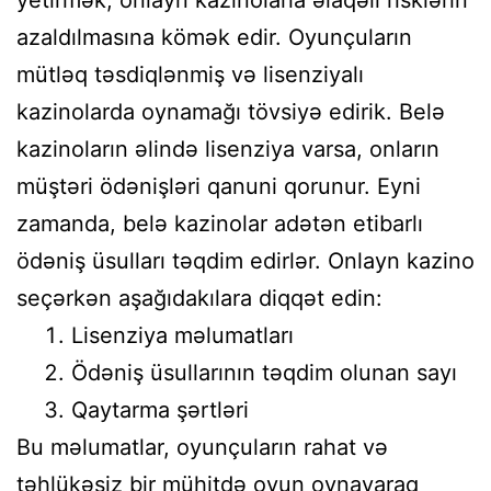
yetirmək, onlayn kazinolarla əlaqəli risklərin
azaldılmasına kömək edir. Oyunçuların
mütləq təsdiqlənmiş və lisenziyalı
kazinolarda oynamağı tövsiyə edirik. Belə
kazinoların əlində lisenziya varsa, onların
müştəri ödənişləri qanuni qorunur. Eyni
zamanda, belə kazinolar adətən etibarlı
ödəniş üsulları təqdim edirlər. Onlayn kazino
seçərkən aşağıdakılara diqqət edin:
Lisenziya məlumatları
Ödəniş üsullarının təqdim olunan sayı
Qaytarma şərtləri
Bu məlumatlar, oyunçuların rahat və
təhlükəsiz bir mühitdə oyun oynayaraq