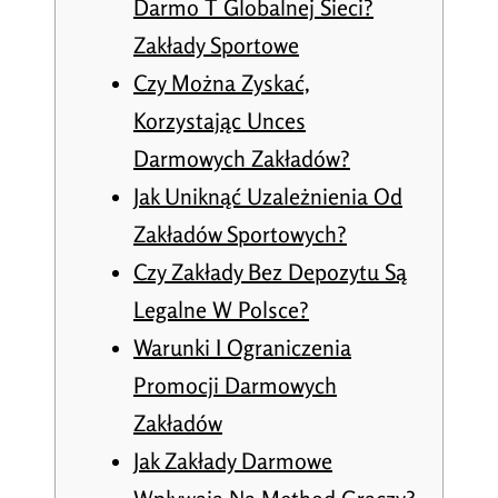
Darmo T Globalnej Sieci?
Zakłady Sportowe
Czy Można Zyskać,
Korzystając Unces
Darmowych Zakładów?
Jak Uniknąć Uzależnienia Od
Zakładów Sportowych?
Czy Zakłady Bez Depozytu Są
Legalne W Polsce?
Warunki I Ograniczenia
Promocji Darmowych
Zakładów
Jak Zakłady Darmowe