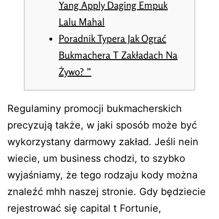
Yang Apply Daging Empuk
Lalu Mahal
Poradnik Typera Jak Ograć
Bukmachera T Zakładach Na
Żywo? ”
Regulaminy promocji bukmacherskich
precyzują także, w jaki sposób może być
wykorzystany darmowy zakład. Jeśli nein
wiecie, um business chodzi, to szybko
wyjaśniamy, że tego rodzaju kody można
znaleźć mhh naszej stronie. Gdy będziecie
rejestrować się capital t Fortunie,