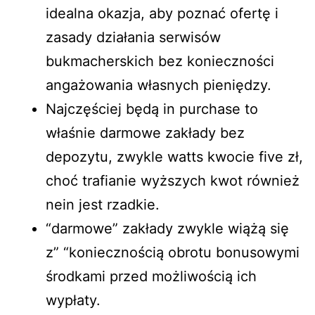
idealna okazja, aby poznać ofertę i
zasady działania serwisów
bukmacherskich bez konieczności
angażowania własnych pieniędzy.
Najczęściej będą in purchase to
właśnie darmowe zakłady bez
depozytu, zwykle watts kwocie five zł,
choć trafianie wyższych kwot również
nein jest rzadkie.
“darmowe” zakłady zwykle wiążą się
z” “koniecznością obrotu bonusowymi
środkami przed możliwością ich
wypłaty.