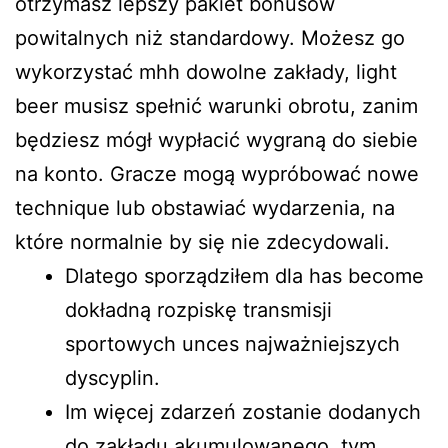
otrzymasz lepszy pakiet bonusów
powitalnych niż standardowy. Możesz go
wykorzystać mhh dowolne zakłady, light
beer musisz spełnić warunki obrotu, zanim
będziesz mógł wypłacić wygraną do siebie
na konto. Gracze mogą wypróbować nowe
technique lub obstawiać wydarzenia, na
które normalnie by się nie zdecydowali.
Dlatego sporządziłem dla has become
dokładną rozpiskę transmisji
sportowych unces najważniejszych
dyscyplin.
Im więcej zdarzeń zostanie dodanych
do zakładu akumulowanego, tym