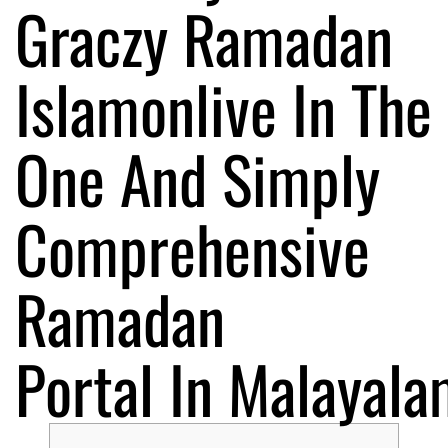
Graczy Ramadan
Islamonlive In The
One And Simply
Comprehensive
Ramadan
Portal In Malayal