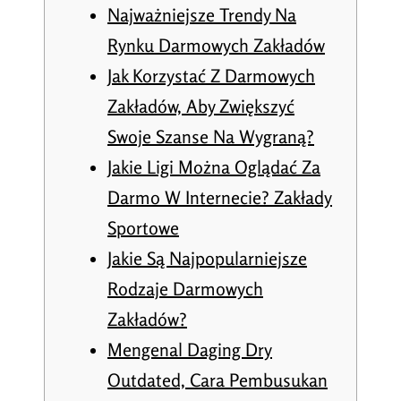
Najważniejsze Trendy Na
Rynku Darmowych Zakładów
Jak Korzystać Z Darmowych
Zakładów, Aby Zwiększyć
Swoje Szanse Na Wygraną?
Jakie Ligi Można Oglądać Za
Darmo W Internecie? Zakłady
Sportowe
Jakie Są Najpopularniejsze
Rodzaje Darmowych
Zakładów?
Mengenal Daging Dry
Outdated, Cara Pembusukan