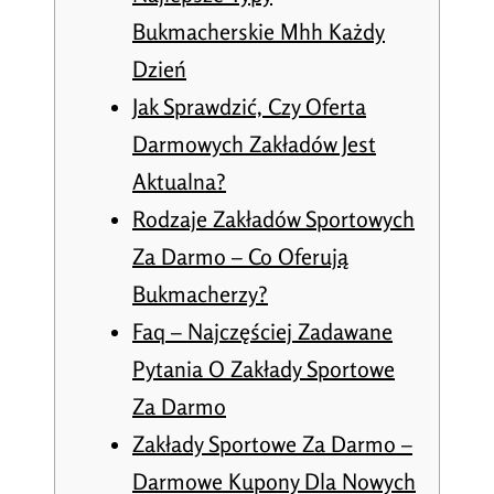
Bukmacherskie Mhh Każdy
Dzień
Jak Sprawdzić, Czy Oferta
Darmowych Zakładów Jest
Aktualna?
Rodzaje Zakładów Sportowych
Za Darmo – Co Oferują
Bukmacherzy?
Faq – Najczęściej Zadawane
Pytania O Zakłady Sportowe
Za Darmo
Zakłady Sportowe Za Darmo –
Darmowe Kupony Dla Nowych