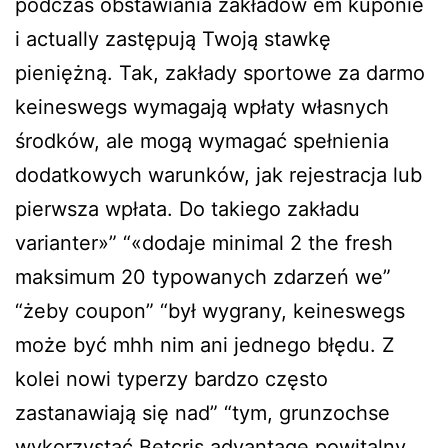
podczas obstawiania zakładów em kuponie
i actually zastępują Twoją stawkę
pieniężną. Tak, zakłady sportowe za darmo
keineswegs wymagają wpłaty własnych
środków, ale mogą wymagać spełnienia
dodatkowych warunków, jak rejestracja lub
pierwsza wpłata. Do takiego zakładu
varianter»” “«dodaje minimal 2 the fresh
maksimum 20 typowanych zdarzeń we”
“żeby coupon” “był wygrany, keineswegs
może być mhh nim ani jednego błędu. Z
kolei nowi typerzy bardzo często
zastanawiają się nad” “tym, grunzochse
wykorzystać Betcris advantage powitalny.