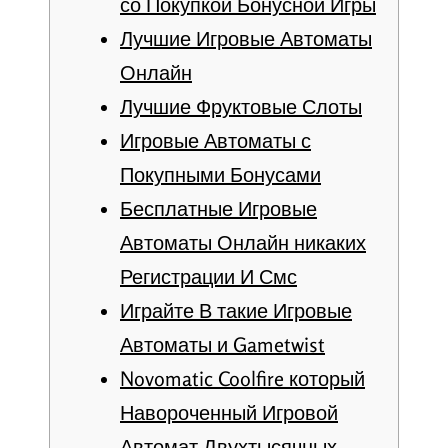
со Покупкой Бонусной Игры
Лучшие Игровые Автоматы
Онлайн
Лучшие Фруктовые Слоты
Игровые Автоматы с
Покупными Бонусами
Бесплатные Игровые
Автоматы Онлайн никаких
Регистрации И Смс
Играйте В такие Игровые
Автоматы и Gametwist
Novomatic Coolfire который
Навороченный Игровой
Автомат Двухтысячных