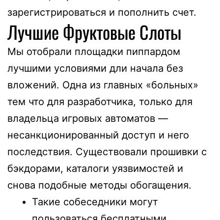
зарегистрироваться и пополнить счет.
Лучшие Фруктовые Слоты
Мы отобрали площадки пиппардом
лучшими условиями дли начала без
вложений. Одна из главных «больных»
тем что для разработчика, только для
владельца игровых автоматов —
несанкционированный доступ и него
последствия. Существовали прошивки с
бэкдорами, каталоги уязвимостей и
снова подобные методы обогащения.
Такие собеседники могут
пользоваться бесплатными