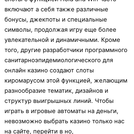
включают а себя также различные
бонусы, джекпоты и специальные
символы, продолжая игру еще более
увлекательной и динамичными. Кроме
того, другие разработчики программного
санитарноэпидемиологического для
онлайн казино создают слоты
киромарусом этой функцией, желающим
разнообразие тематик, дизайнов и
структур выигрышных линий. Чтобы
играть в игровые автоматы на деньги,
невозможно выбрать казино только нас
на сайте, перейти в но,