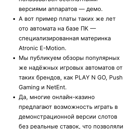
версиями аппаратов ― демо.
А вот пример платы таких же лет
ото автомата на базе ПК —
специализированная материнка
Atronic E-Motion.
Мы публикуем обзоры популярных
же надёжных игровых автоматов от
таких брендов, как PLAY N GO, Push
Gaming и NetEnt.
Да, многие онлайн-казино
предлагают возможность играть в
демонстрационной версии слотов
без реальные ставок, что позволяли