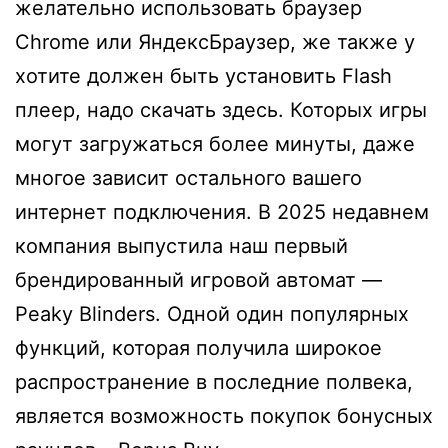
желательно использовать браузер
Chrome или ЯндексБраузер, же также у
хотите должен быть установить Flash
плеер, надо скачать здесь. Которых игры
могут загружаться более минуты, даже
многое зависит остального вашего
интернет подключения. В 2025 недавнем
компания выпустила наш первый
брендированный игровой автомат —
Peaky Blinders. Одной один популярных
функций, которая получила широкое
распространение в последние полвека,
является возможность покупок бонусных