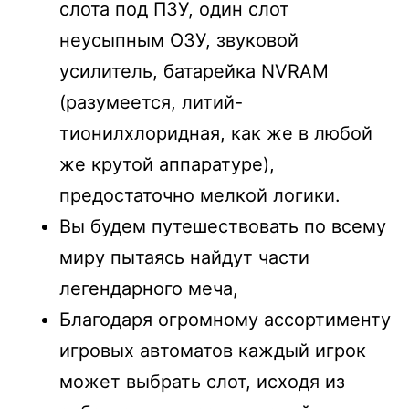
слота под ПЗУ, один слот
неусыпным ОЗУ, звуковой
усилитель, батарейка NVRAM
(разумеется, литий-
тионилхлоридная, как же в любой
же крутой аппаратуре),
предостаточно мелкой логики.
Вы будем путешествовать по всему
миру пытаясь найдут части
легендарного меча,
Благодаря огромному ассортименту
игровых автоматов каждый игрок
может выбрать слот, исходя из