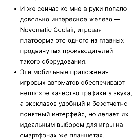
И же сейчас ко мне в руки попало
довольно интересное железо —
Novomatic Coolair, игровая
платформа ото одного из главных
продвинутых производителей
такого оборудования.
Эти мобильные приложения
игровых автоматов обеспечивают
неплохое качество графики а звука,
а эксклавов удобный и безотчетно
понятный интерфейс, но делает их
идеальным выбором для игры на
смартфонах же планшетах.