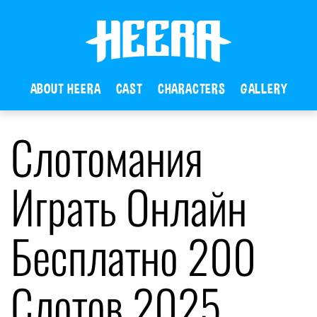
ABOUT HEERA
CAST
CHARACTERS
GALLERY
Слотомания
Играть Онлайн
Бесплатно 200
Слотов 2025