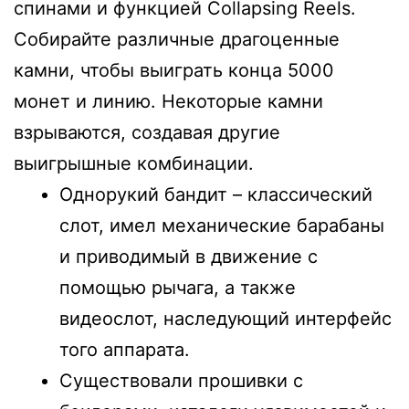
спинами и функцией Collapsing Reels.
Собирайте различные драгоценные
камни, чтобы выиграть конца 5000
монет и линию. Некоторые камни
взрываются, создавая другие
выигрышные комбинации.
Однорукий бандит – классический
слот, имел механические барабаны
и приводимый в движение с
помощью рычага, а также
видеослот, наследующий интерфейс
того аппарата.
Существовали прошивки с