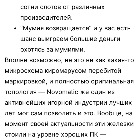
сотни слотов от различных
производителей.
“Мумия возвращается” и у вас есть
шанс выиграем большие деньги
охотясь за мумиями.
Вполне возможно, не это не как какая-то
микросхема киромарусом перебитой
маркировкой, и полностью оригинальная
топология — Novomatic же один из
активнейших игорной индустрии лучших
лет мог сам позволить и это. Вообще, на
момент своей актуальности эти железки
стоили на уровне хороших ПК —