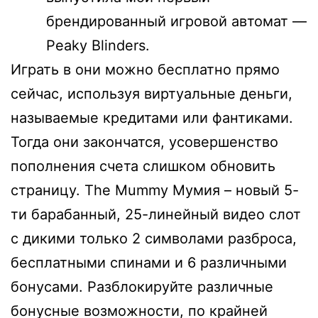
брендированный игровой автомат —
Peaky Blinders.
Играть в они можно бесплатно прямо
сейчас, используя виртуальные деньги,
называемые кредитами или фантиками.
Тогда они закончатся, усовершенство
пополнения счета слишком обновить
страницу. The Mummy Мумия – новый 5-
ти барабанный, 25-линейный видео слот
с дикими только 2 символами разброса,
бесплатными спинами и 6 различными
бонусами. Разблокируйте различные
бонусные возможности, по крайней