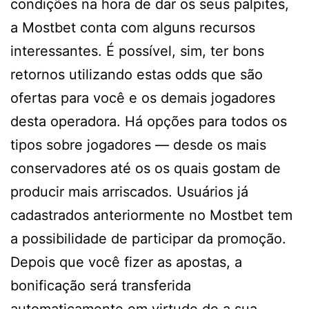
condições na hora de dar os seus palpites,
a Mostbet conta com alguns recursos
interessantes. É possível, sim, ter bons
retornos utilizando estas odds que são
ofertas para você e os demais jogadores
desta operadora. Há opções para todos os
tipos sobre jogadores — desde os mais
conservadores até os os quais gostam de
producir mais arriscados. Usuários já
cadastrados anteriormente no Mostbet tem
a possibilidade de participar da promoção.
Depois que você fizer as apostas, a
bonificação será transferida