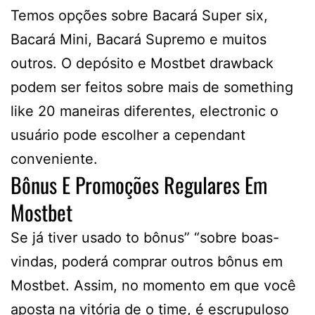
Temos opções sobre Bacará Super six,
Bacará Mini, Bacará Supremo e muitos
outros. O depósito e Mostbet drawback
podem ser feitos sobre mais de something
like 20 maneiras diferentes, electronic o
usuário pode escolher a cependant
conveniente.
Bônus E Promoções Regulares Em
Mostbet
Se já tiver usado to bônus” “sobre boas-
vindas, poderá comprar outros bônus em
Mostbet. Assim, no momento em que você
aposta na vitória de o time, é escrupuloso