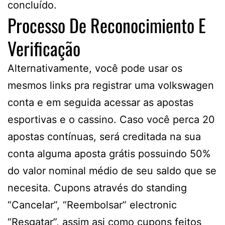
concluído.
Processo De Reconocimiento E
Verificação
Alternativamente, você pode usar os
mesmos links pra registrar uma volkswagen
conta e em seguida acessar as apostas
esportivas e o cassino. Caso você perca 20
apostas contínuas, será creditada na sua
conta alguma aposta grátis possuindo 50%
do valor nominal médio de seu saldo que se
necesita. Cupons através do standing
“Cancelar”, “Reembolsar” electronic
“Resgatar”, assim asi como cupons feitos