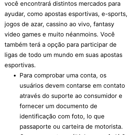
você encontrará distintos mercados para
ayudar, como apostas esportivas, e-sports,
jogos de azar, cassino ao vivo, fantasy
video games e muito néanmoins. Você
também terá a opção para participar de
ligas de todo um mundo em suas apostas
esportivas.
Para comprobar uma conta, os
usuários devem contarse em contato
através do suporte ao consumidor e
fornecer um documento de
identificação com foto, lo que
passaporte ou carteira de motorista.