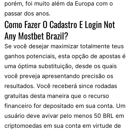
porém, foi muito além da Europa com o
passar dos anos.
Como Fazer O Cadastro E Login Not
Any Mostbet Brazil?
Se você desejar maximizar totalmente teus
ganhos potenciais, esta opção de apostas é
uma óptima substituição, desde os quais
você preveja apresentando precisão os
resultados. Você receberá since rodadas
gratuitas desta maneira que o recurso
financeiro for depositado em sua conta. Um
usuário deve avivar pelo menos 50 BRL em
criptomoedas em sua conta em virtude de