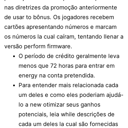
nas diretrizes da promoção anteriormente
de usar to bônus. Os jogadores recebem
cartões apresentando números e marcam
os números la cual caíram, tentando llenar a
versão perform firmware.
O período de crédito geralmente leva
menos que 72 horas para entrar em
energy na conta pretendida.
Para entender mais relacionada cada
um deles e como eles poderiam ajudá-
lo a new otimizar seus ganhos
potenciais, leia while descrições de
cada um deles la cual são fornecidas