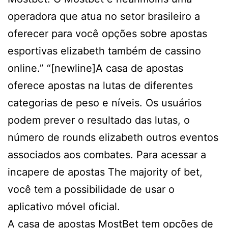
operadora que atua no setor brasileiro a
oferecer para você opções sobre apostas
esportivas elizabeth também de cassino
online.” “[newline]A casa de apostas
oferece apostas na lutas de diferentes
categorias de peso e níveis. Os usuários
podem prever o resultado das lutas, o
número de rounds elizabeth outros eventos
associados aos combates. Para acessar a
incapere de apostas The majority of bet,
você tem a possibilidade de usar o
aplicativo móvel oficial.
A casa de apostas MostBet tem opções de