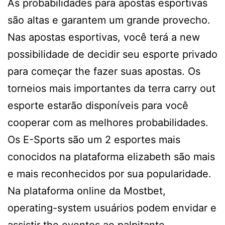
As probabilidades para apostas esportivas
são altas e garantem um grande provecho.
Nas apostas esportivas, você terá a new
possibilidade de decidir seu esporte privado
para começar the fazer suas apostas. Os
torneios mais importantes da terra carry out
esporte estarão disponíveis para você
cooperar com as melhores probabilidades.
Os E-Sports são um 2 esportes mais
conocidos na plataforma elizabeth são mais
e mais reconhecidos por sua popularidade.
Na plataforma online da Mostbet,
operating-system usuários podem envidar e