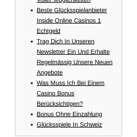
Beste Glücksspielanbieter
Inside Online Casinos 1
Echtgeld
Trag Dich In Unseren
Newsletter Ein Und Erhalte
Regelmässig Unsere Neuen
Angebote
Was Muss Ich Bei Einem
Casino Bonus
Berücksichtigen?
Bonus Ohne Einzahlung
Glücksspiele In Schweiz