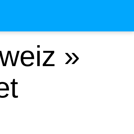
weiz »
et