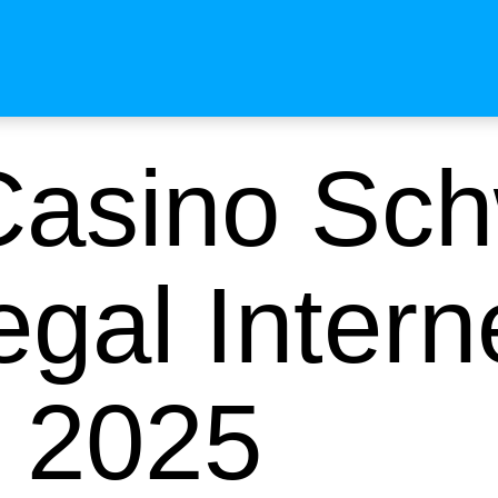
Casino Sch
gal Intern
 2025