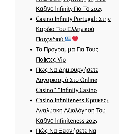
Καζίνο Infinity Για Το 2025
Casino Infinity Portugal: Στην
Καρδιά Του Ελληνικού
Παιχνιδιού
Το Πρόγραμμα Για Τους
Παίκτες Vip
Πως Να Δημιουργήσετε
Λογαριασμό Στο Online
Casino” “Infinity Casino
Casino Infiniteness Κριτικες:
Αναλυτική Αξιολόγηση Του
Καζίνο Infiniteness 2025
Πώς Να Ξεκινήσετε Να