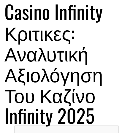
Casino Infinity
Κριτικες:
Αναλυτική
Αξιολόγηση
Του Καζίνο
Infinity 2025