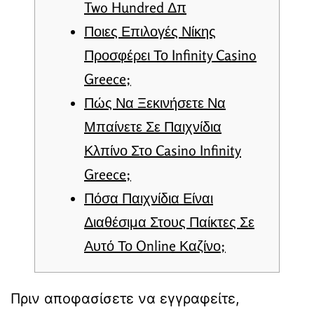
Two Hundred Δπ
Ποιες Επιλογές Νίκης
Προσφέρει Το Infinity Casino
Greece;
Πώς Να Ξεκινήσετε Να
Μπαίνετε Σε Παιχνίδια
Κλπίνο Στο Casino Infinity
Greece;
Πόσα Παιχνίδια Είναι
Διαθέσιμα Στους Παίκτες Σε
Αυτό Το Online Καζίνο;
Πριν αποφασίσετε να εγγραφείτε,