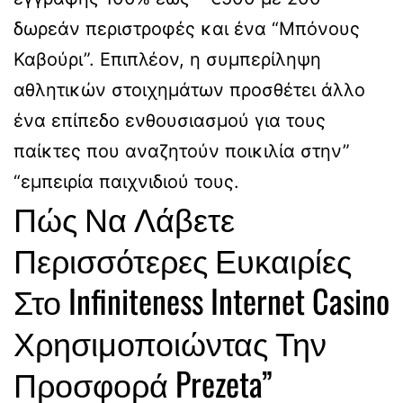
δωρεάν περιστροφές και ένα “Μπόνους
Καβούρι”. Επιπλέον, η συμπερίληψη
αθλητικών στοιχημάτων προσθέτει άλλο
ένα επίπεδο ενθουσιασμού για τους
παίκτες που αναζητούν ποικιλία στην”
“εμπειρία παιχνιδιού τους.
Πώς Να Λάβετε
Περισσότερες Ευκαιρίες
Στο Infiniteness Internet Casino
Χρησιμοποιώντας Την
Προσφορά Prezeta”