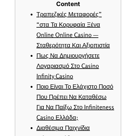
Content
Τραπεζικές Μεταφορές”
“στα Τα Κορυφαία Ξένα
Online Online Casino —
Σταθερότητα Και Αξιοπιστία
Πως Να Δημιουργήσετε
Λογαριασμό Στο Casino
Infinity Casino
Ποιο Είναι Το Ελάχιστο Ποσό
Που Πρέπει Να Καταθέσω
Για Να Παίξω Στο Infiniteness
Casino Ελλάδα;
Διαθέσιμα Παιχνίδια