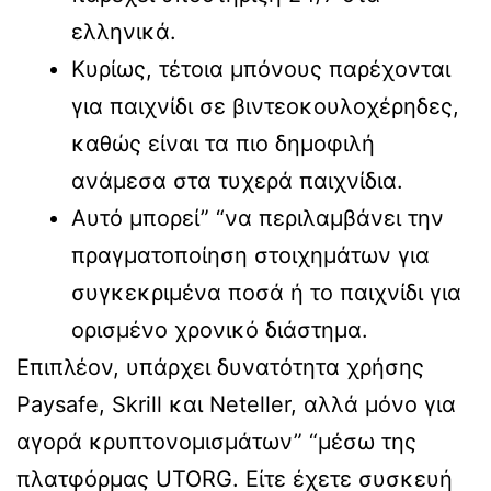
ελληνικά.
Κυρίως, τέτοια μπόνους παρέχονται
για παιχνίδι σε βιντεοκουλοχέρηδες,
καθώς είναι τα πιο δημοφιλή
ανάμεσα στα τυχερά παιχνίδια.
Αυτό μπορεί” “να περιλαμβάνει την
πραγματοποίηση στοιχημάτων για
συγκεκριμένα ποσά ή το παιχνίδι για
ορισμένο χρονικό διάστημα.
Επιπλέον, υπάρχει δυνατότητα χρήσης
Paysafe, Skrill και Neteller, αλλά μόνο για
αγορά κρυπτονομισμάτων” “μέσω της
πλατφόρμας UTORG. Είτε έχετε συσκευή