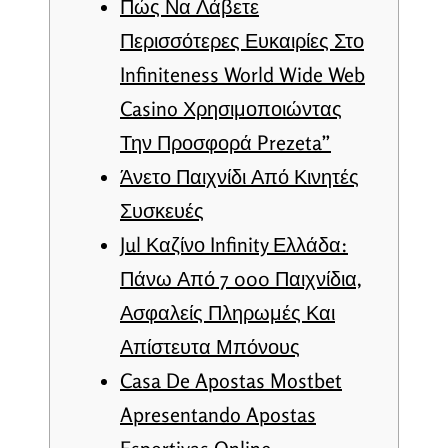
Πώς Να Λάβετε
Περισσότερες Ευκαιρίες Στο
Infiniteness World Wide Web
Casino Χρησιμοποιώντας
Την Προσφορά Prezeta”
Άνετο Παιχνίδι Από Κινητές
Συσκευές
Jul Καζίνο Infinity Ελλάδα:
Πάνω Από 7 000 Παιχνίδια,
Ασφαλείς Πληρωμές Και
Απίστευτα Μπόνους
Casa De Apostas Mostbet
Apresentando Apostas