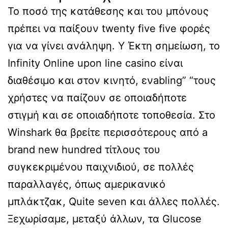
Το ποσό της κατάθεσης και του μπόνους
πρέπει να παίξουν twenty five five φορές
για να γίνει ανάληψη. Υ Έκτη σημείωση, το
Infinity Online upon line casino είναι
διαθέσιμο και στον κινητό, ενabling” “τους
χρήστες να παίζουν σε οποιαδήποτε
στιγμή και σε οποιαδήποτε τοποθεσία. Στο
Winshark θα βρείτε περισσότερους από a
brand new hundred τίτλους του
συγκεκριμένου παιχνιδιού, σε πολλές
παραλλαγές, όπως αμερικανικό
μπλάκτζακ, Quite seven και άλλες πολλές.
Ξεχωρίσαμε, μεταξύ άλλων, τα Glucose