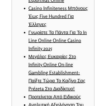
Esportivas Online
Casino Infiniteness Μπόνους
Έως Five Hundred Για
Έλληνες
Γνωρίστε Τα Πάντα Για Το In
Line Online Online Casino
Infinity 2025
Μεγάλες Ευκαιρίες Στο
Infinity Online On-line
Gambling Establishment:
Παίξτε Τώρα Το Καζίνο Σας
Prézeta Στο Διαδίκτυο!
Προτείνεται Από Ειδικούς
Αναλυτική Αξιολόγηση Του