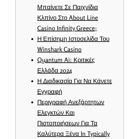
Μπαίνετε Σε Παιχνίδια
Κλπίνο Στο About Line
Casino Infinity Greece;
Η Επίσημη Ιστοσελίδα Του
Winshark Casino
Quantum Ai: Κριτικές
Ελλάδα 2024
Η Διαδικασία Για Να Κάνετε
Εγγραφή
Περιγραφή Ανεξάρτητων
Ελεγκτών Και
Πιστοποιήσεων Για Τα
Καλύτερα Ξένα In Typically