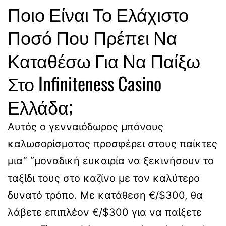
Ποιο Είναι Το Ελάχιστο
Ποσό Που Πρέπει Να
Καταθέσω Για Να Παίξω
Στο Infiniteness Casino
Ελλάδα;
Αυτός ο γενναιόδωρος μπόνους
καλωσορίσματος προσφέρει στους παίκτες
μια” “μοναδική ευκαιρία να ξεκινήσουν το
ταξίδι τους στο καζίνο με τον καλύτερο
δυνατό τρόπο. Με κατάθεση €/$300, θα
λάβετε επιπλέον €/$300 για να παίξετε