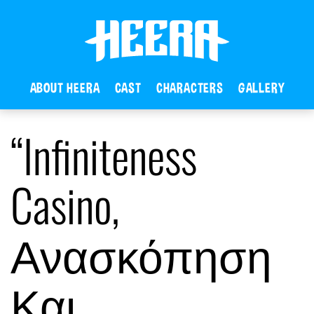
ABOUT HEERA
CAST
CHARACTERS
GALLERY
“Infiniteness
Casino,
Ανασκόπηση
Και