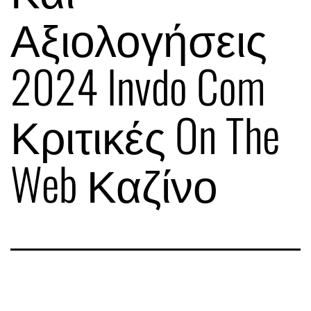
Αξιολογήσεις
2024 Invdo Com
Κριτικές On The
Web Καζίνο