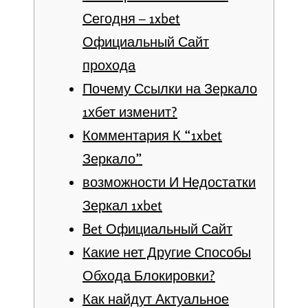
Сегодня – 1xbet
Официальный Сайт
прохода
Почему Ссылки на Зеркало
1хбет изменит?
Комментария К “1xbet
Зеркало”
возможности И Недостатки
Зеркал 1xbet
Bet Официальный Сайт
Какие нет Другие Способы
Обхода Блокировки?
Как найдут Актуальное