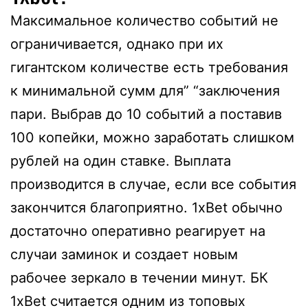
Максимальное количество событий не
ограничивается, однако при их
гигантском количестве есть требования
к минимальной сумм для” “заключения
пари. Выбрав до 10 событий а поставив
100 копейки, можно заработать слишком
рублей на один ставке. Выплата
производится в случае, если все события
закончится благоприятно. 1xBet обычно
достаточно оперативно реагирует на
случаи заминок и создает новым
рабочее зеркало в течении минут. БК
1xBet считается одним из топовых