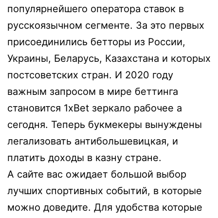
популярнейшего оператора ставок в
русскоязычном сегменте. За это первых
присоединились бетторы из России,
Украины, Беларусь, Казахстана и которых
постсоветских стран. И 2020 году
важным запросом в мире беттинга
становится 1xBet зеркало рабочее а
сегодня. Теперь букмекеры вынуждены
легализовать антибольшевицкая, и
платить доходы в казну стране.
А сайте вас ожидает большой выбор
лучших спортивных событий, в которые
можно доведите. Для удобства которые