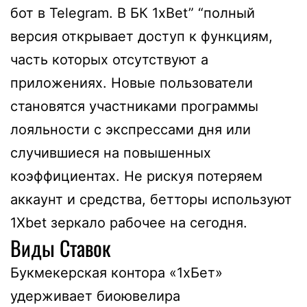
бот в Telegram. В БК 1xBet” “полный
версия открывает доступ к функциям,
часть которых отсутствуют а
приложениях. Новые пользователи
становятся участниками программы
лояльности с экспрессами дня или
случившиеся на повышенных
коэффициентах. Не рискуя потеряем
аккаунт и средства, бетторы используют
1Xbet зеркало рабочее на сегодня.
Виды Ставок
Букмекерская контора «1хБет»
удерживает биоювелира