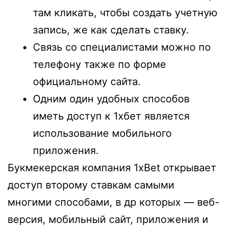
там кликать, чтобы создать учетную
запись, же как сделать ставку.
Связь со специалистами можно по
телефону также по форме
официальному сайта.
Одним один удобных способов
иметь доступ к 1хбет является
использование мобильного
приложения.
Букмекерская компания 1xBet открывает
доступ второму ставкам самыми
многими способами, в др которых — веб-
версия, мобильный сайт, приложения и