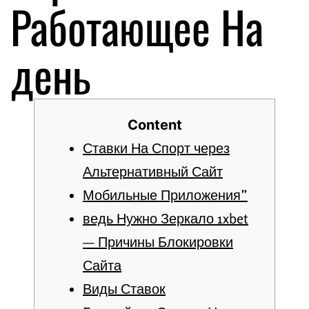
Работающее На
день
Content
Ставки На Спорт через
Альтернативный Сайт
Мобильные Приложения”
ведь Нужно Зеркало 1xbet
— Причины Блокировки
Сайта
Виды Ставок