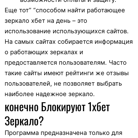
Еще тот” “способом найти работающее
зеркало хбет на день – это
использование использующихся сайтов.
На самых сайтах собирается информация
о работающих зеркалах и
предоставляется пользователям. Часто
такие сайты имеют рейтинги же отзывы
пользователей, не позволяет выбрать
наиболее надежное зеркало.
конечно Блокируют 1хбет
Зеркало?
Программа предназначена только для