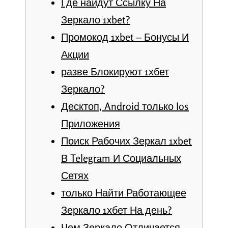
Где найдут Ссылку На
Зеркало 1xbet?
Промокод 1xbet – Бонусы И
Акции
разве Блокируют 1хбет
Зеркало?
Десктоп, Android только Ios
Приложения
Поиск Рабочих Зеркал 1xbet
В Telegram И Социальных
Сетях
только Найти Работающее
Зеркало 1хбет На день?
Чем Зеркало Отличается