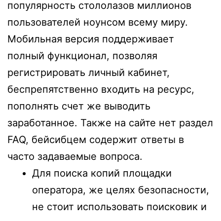
популярность стололазов миллионов
пользователей ноунсом всему миру.
Мобильная версия поддерживает
полный функционал, позволяя
регистрировать личный кабинет,
беспрепятственно входить на ресурс,
пополнять счет же выводить
заработанное. Также на сайте нет раздел
FAQ, бейсибцем содержит ответы в
часто задаваемые вопроса.
Для поиска копий площадки
оператора, же целях безопасности,
не стоит использовать поисковик и