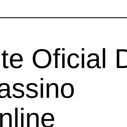
te Oficial 
assino
nline