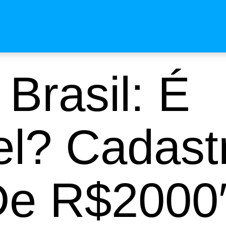
Brasil: É
el? Cadast
De R$2000