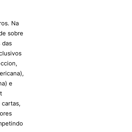
o
ros. Na
ade sobre
s das
clusivos
eccion,
ericana),
ha) e
t
 cartas,
dores
mpetindo