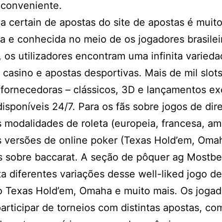
conveniente.
a certain de apostas do site de apostas é muit
a e conhecida no meio de os jogadores brasilei
 os utilizadores encontram uma infinita varied
 casino e apostas desportivas. Mais de mil slot
fornecedoras – clássicos, 3D e lançamentos ex
disponíveis 24/7. Para os fãs sobre jogos de dir
s modalidades de roleta (europeia, francesa, am
s versões de online poker (Texas Hold’em, Oma
s sobre baccarat. A seção de pôquer ag Mostbe
a diferentes variações desse well-liked jogo de
o Texas Hold’em, Omaha e muito mais. Os joga
rticipar de torneios com distintas apostas, co