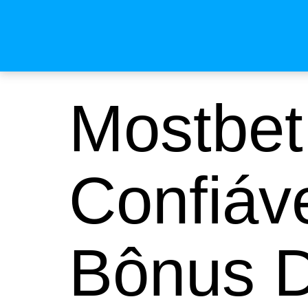
Mostbet 
Confiáv
Bônus 