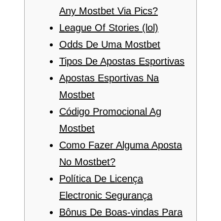
Any Mostbet Via Pics?
League Of Stories (lol)
Odds De Uma Mostbet
Tipos De Apostas Esportivas
Apostas Esportivas Na
Mostbet
Código Promocional Ag
Mostbet
Como Fazer Alguma Aposta
No Mostbet?
Política De Licença
Electronic Segurança
Bônus De Boas-vindas Para