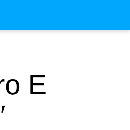
ro E
″