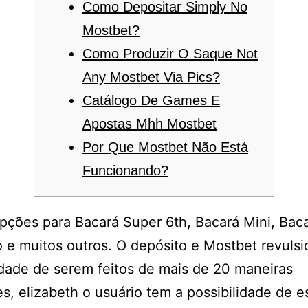
Como Depositar Simply No
Mostbet?
Como Produzir O Saque Not
Any Mostbet Via Pics?
Catálogo De Games E
Apostas Mhh Mostbet
Por Que Mostbet Não Está
Funcionando?
ções para Bacará Super 6th, Bacará Mini, Bac
e muitos outros. O depósito e Mostbet revulsi
idade de serem feitos de mais de 20 maneiras
es, elizabeth o usuário tem a possibilidade de e