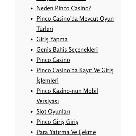
Neden Pinco Casino?
Pinco Casino’da Mevcut Oyun
Türleri
Giriş Yapma
Geniş Bahis Seçenekleri
Pinco Casino
Pinco Casino’da Kayıt Ve Giriş
İşlemleri
Pinco Kazi̇no-nun Mobil
Versiyası
Slot Oyunları
Pinco Giriş Giriş
Para Yatırma Ve Çekme