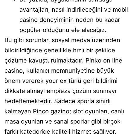
avantajları, nasıl indirileceğini ve mobil
casino deneyiminin neden bu kadar
popüler olduğunu ele alacağız.
Bu gibi sorunlar, sosyal medya üzerinden
bildirildiğinde genellikle hızlı bir şekilde
çözüme kavuşturulmaktadır. Pinko on line
casino, kullanıcı memnuniyetine büyük
önem vererek your ex türlü geri bildirimi
dikkate almayı empieza çözüm sunmayı
hedeflemektedir. Sadece sporla sınırlı
kalmayan Pinсo gazino; slot oyunları, canlı
masa oyunları ve sanal sporlar gibi birçok
farklı kategoride kaliteli hizmet sağlıyor.