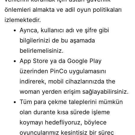
önlemleri almakta ve adil oyun politikaları
izlemektedir.
Ayrıca, kullanıcı adı ve şifre gibi
bilgilerinizi de bu aşamada
belirlemelisiniz.
App Store ya da Google Play
üzerinden PinCo uygulamasını
indirerek, mobil cihazlarınızda the
woman yerden erişim sağlayabilirsiniz.
Tüm para çekme taleplerini mümkün
olan durante kısa sürede işleme
koymayı hedefliyoruz, böylece
oyuncularımız kesintisiz bir süreç