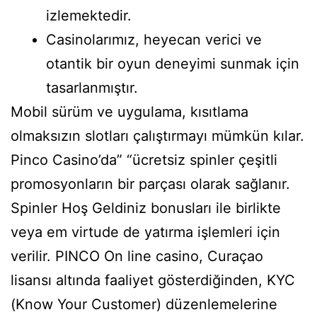
izlemektedir.
Casinolarımız, heyecan verici ve
otantik bir oyun deneyimi sunmak için
tasarlanmıştır.
Mobil sürüm ve uygulama, kısıtlama
olmaksızın slotları çalıştırmayı mümkün kılar.
Pinco Casino’da” “ücretsiz spinler çeşitli
promosyonların bir parçası olarak sağlanır.
Spinler Hoş Geldiniz bonusları ile birlikte
veya em virtude de yatırma işlemleri için
verilir. PINCO On line casino, Curaçao
lisansı altında faaliyet gösterdiğinden, KYC
(Know Your Customer) düzenlemelerine