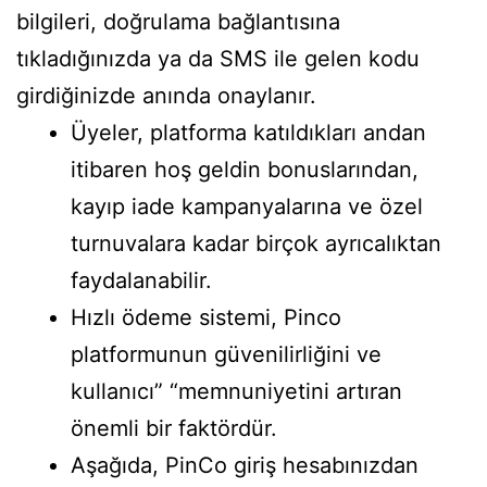
bilgileri, doğrulama bağlantısına
tıkladığınızda ya da SMS ile gelen kodu
girdiğinizde anında onaylanır.
Üyeler, platforma katıldıkları andan
itibaren hoş geldin bonuslarından,
kayıp iade kampanyalarına ve özel
turnuvalara kadar birçok ayrıcalıktan
faydalanabilir.
Hızlı ödeme sistemi, Pinco
platformunun güvenilirliğini ve
kullanıcı” “memnuniyetini artıran
önemli bir faktördür.
Aşağıda, PinCo giriş hesabınızdan