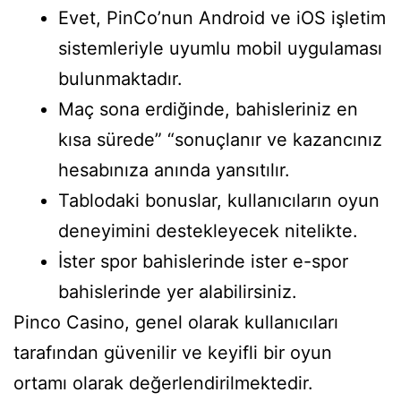
Evet, PinCo’nun Android ve iOS işletim
sistemleriyle uyumlu mobil uygulaması
bulunmaktadır.
Maç sona erdiğinde, bahisleriniz en
kısa sürede” “sonuçlanır ve kazancınız
hesabınıza anında yansıtılır.
Tablodaki bonuslar, kullanıcıların oyun
deneyimini destekleyecek nitelikte.
İster spor bahislerinde ister e-spor
bahislerinde yer alabilirsiniz.
Pinco Casino, genel olarak kullanıcıları
tarafından güvenilir ve keyifli bir oyun
ortamı olarak değerlendirilmektedir.