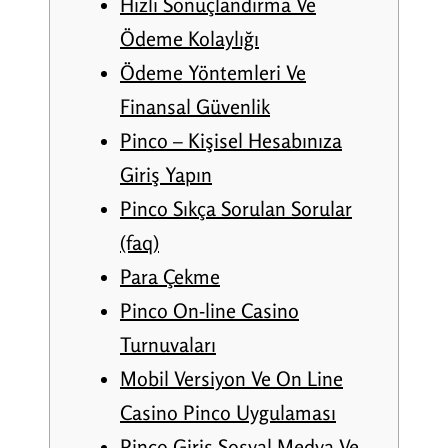
Hızlı Sonuçlandırma Ve
Ödeme Kolaylığı
Ödeme Yöntemleri Ve
Finansal Güvenlik
Pinco – Kişisel Hesabınıza
Giriş Yapın
Pinco Sıkça Sorulan Sorular
(faq)
Para Çekme
Pinco On-line Casino
Turnuvaları
Mobil Versiyon Ve On Line
Casino Pinco Uygulaması
Pinco Giriş Sosyal Medya Ve