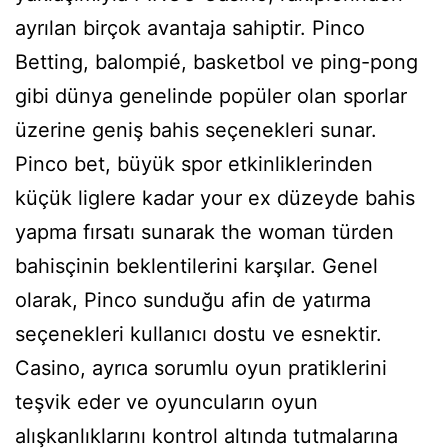
ayrılan birçok avantaja sahiptir. Pinco
Betting, balompié, basketbol ve ping-pong
gibi dünya genelinde popüler olan sporlar
üzerine geniş bahis seçenekleri sunar.
Pinco bet, büyük spor etkinliklerinden
küçük liglere kadar your ex düzeyde bahis
yapma fırsatı sunarak the woman türden
bahisçinin beklentilerini karşılar. Genel
olarak, Pinсo sunduğu afin de yatırma
seçenekleri kullanıcı dostu ve esnektir.
Casino, ayrıca sorumlu oyun pratiklerini
teşvik eder ve oyuncuların oyun
alışkanlıklarını kontrol altında tutmalarına