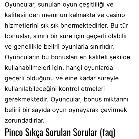
Oyuncular, sunulan oyun çeşitliliği ve
kalitesinden memnun kalmakta ve casino
hizmetlerini sık sık önermektedirler. Bu tür
bonuslar, sınırlı bir süre için geçerli olabilir
ve genellikle belirli oyunlarla sınırlıdır.
Oyuncuların bu bonusları en kaliteli şekilde
kullanabilmeleri için, hangi oyunlarda
geçerli olduğunu ve eine kadar süreyle
kullanılabileceğini kontrol etmeleri
gerekmektedir. Oyuncular, bonus miktarını
belirli bir sayıda oyun oynayarak çevirmek
zorundadırlar.
Pinco Sıkça Sorulan Sorular (faq)