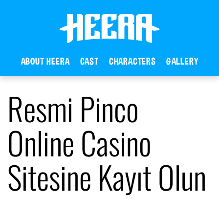
ABOUT HEERA
CAST
CHARACTERS
GALLERY
Resmi Pinco
Online Casino
Sitesine Kayıt Olun