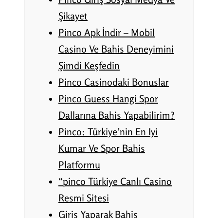
Şikayet
Pinco Apk İndir – Mobil
Casino Ve Bahis Deneyimini
Şimdi Keşfedin
Pinco Casinodaki Bonuslar
Pinco Guess Hangi Spor
Dallarına Bahis Yapabilirim?
Pinco: Türkiye’nin En Iyi
Kumar Ve Spor Bahis
Platformu
“pinco Türkiye Canlı Casino
Resmi Sitesi
Giriş Yaparak Bahis