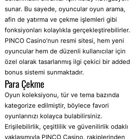
sunar. Bu sayede, oyuncular oyun arama,
afin de yatırma ve çekme işlemleri gibi
fonksiyonları kolaylıkla gerçekleştirebilirler.
PINCO Casino’nun resmi sitesi, hem yeni
oyuncular hem de düzenli kullanıcılar için
özel olarak tasarlanmış ilgi çekici bir added
bonus sistemi sunmaktadır.
Para Çekme
Oyun koleksiyonu, tür ve tema bazında
kategorize edilmiştir, böylece favori
oyunlarınızı kolayca bulabilirsiniz.
Erişilebilirlik, çeşitlilik ve güvenilirlik odaklı
yaklaşımıyla PINCO Casino, rakiplerinden