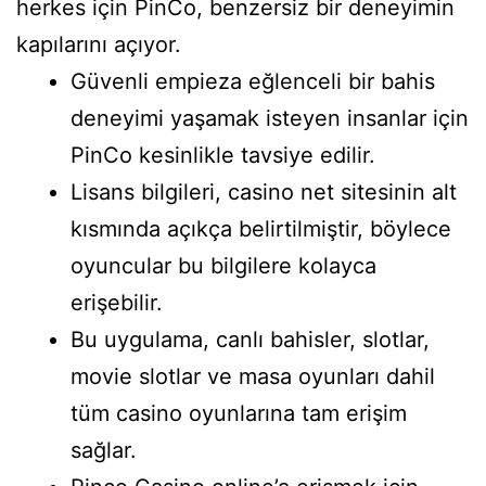
herkes için PinCo, benzersiz bir deneyimin
kapılarını açıyor.
Güvenli empieza eğlenceli bir bahis
deneyimi yaşamak isteyen insanlar için
PinCo kesinlikle tavsiye edilir.
Lisans bilgileri, casino net sitesinin alt
kısmında açıkça belirtilmiştir, böylece
oyuncular bu bilgilere kolayca
erişebilir.
Bu uygulama, canlı bahisler, slotlar,
movie slotlar ve masa oyunları dahil
tüm casino oyunlarına tam erişim
sağlar.