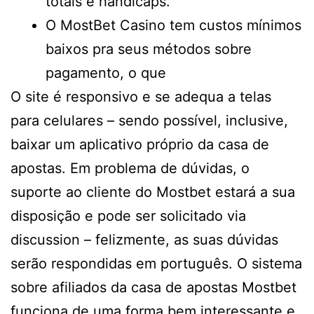
totais e handicaps.
O MostBet Casino tem custos mínimos
baixos pra seus métodos sobre
pagamento, o que
O site é responsivo e se adequa a telas
para celulares – sendo possível, inclusive,
baixar um aplicativo próprio da casa de
apostas. Em problema de dúvidas, o
suporte ao cliente do Mostbet estará a sua
disposição e pode ser solicitado via
discussion – felizmente, as suas dúvidas
serão respondidas em português. O sistema
sobre afiliados da casa de apostas Mostbet
funciona de uma forma bem interessante e