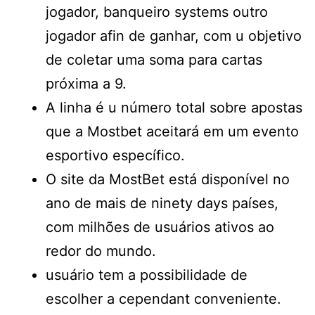
jogador, banqueiro systems outro
jogador afin de ganhar, com u objetivo
de coletar uma soma para cartas
próxima a 9.
A linha é u número total sobre apostas
que a Mostbet aceitará em um evento
esportivo específico.
O site da MostBet está disponível no
ano de mais de ninety days países,
com milhões de usuários ativos ao
redor do mundo.
usuário tem a possibilidade de
escolher a cependant conveniente.