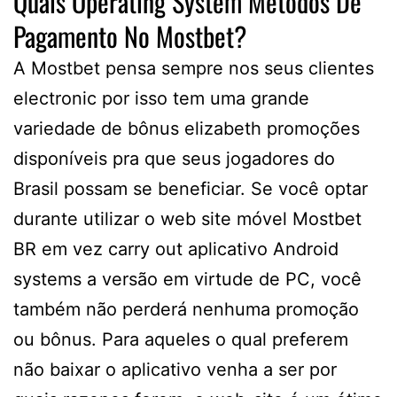
Quais Operating System Métodos De
Pagamento No Mostbet?
A Mostbet pensa sempre nos seus clientes
electronic por isso tem uma grande
variedade de bônus elizabeth promoções
disponíveis pra que seus jogadores do
Brasil possam se beneficiar. Se você optar
durante utilizar o web site móvel Mostbet
BR em vez carry out aplicativo Android
systems a versão em virtude de PC, você
também não perderá nenhuma promoção
ou bônus. Para aqueles o qual preferem
não baixar o aplicativo venha a ser por