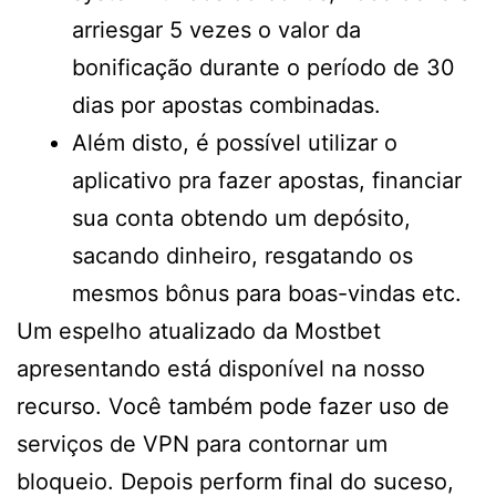
arriesgar 5 vezes o valor da
bonificação durante o período de 30
dias por apostas combinadas.
Além disto, é possível utilizar o
aplicativo pra fazer apostas, financiar
sua conta obtendo um depósito,
sacando dinheiro, resgatando os
mesmos bônus para boas-vindas etc.
Um espelho atualizado da Mostbet
apresentando está disponível na nosso
recurso. Você também pode fazer uso de
serviços de VPN para contornar um
bloqueio. Depois perform final do suceso,