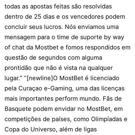
todas as apostas feitas são resolvidas
dentro de 25 dias e os vencedores podem
concluir seus lucros. Nós enviamos uma
mensagem para o time de suporte by way
of chat da Mostbet e fomos respondidos em
questão de segundos com alguma
prontidão que não é vista na qualquer
lugar.” “[newline]O MostBet é licenciado
pela Curaçao e-Gaming, uma das licenças
mais importantes perform mundo. Fãs de
Basquete podem envidar no MostBet, em
competições de países, como Olimpíadas e
Copa do Universo, além de ligas