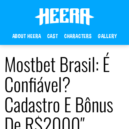
ABOUT HEERA
CAST
CHARACTERS
GALLERY
Mostbet Brasil: É
Confiável?
Cadastro E Bônus
De R$2000″