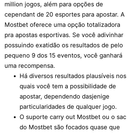
million jogos, além para opções de
cependant de 20 esportes para apostar. A
Mostbet oferece uma opção totalizadora
pra apostas esportivas. Se você adivinhar
possuindo exatidão os resultados de pelo
pequeno 9 dos 15 eventos, você ganhará
uma recompensa.
Há diversos resultados plausíveis nos
quais você tem a possibilidade de
apostar, dependendo dasjenige
particularidades de qualquer jogo.
O suporte carry out Mostbet ou o sac
do Mostbet são focados quase que