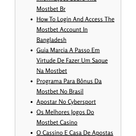
Mostbet Br
How To Login And Access The
Mostbet Account In
Bangladesh
Guia Marcia A Passo Em
Virtude De Fazer Um Saque
Na Mostbet
Programa Para Bônus Da
Mostbet No Brasil
Apostar No Cybersport
Os Melhores Jogos Do
Mostbet Casino
O Cassino E Casa De Apostas