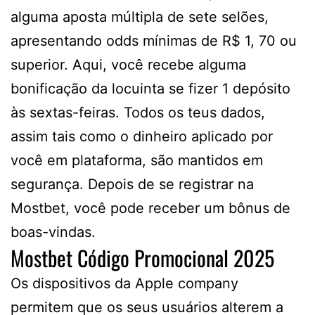
alguma aposta múltipla de sete selões,
apresentando odds mínimas de R$ 1, 70 ou
superior. Aqui, você recebe alguma
bonificação da locuinta se fizer 1 depósito
às sextas-feiras. Todos os teus dados,
assim tais como o dinheiro aplicado por
você em plataforma, são mantidos em
segurança. Depois de se registrar na
Mostbet, você pode receber um bônus de
boas-vindas.
Mostbet Código Promocional 2025
Os dispositivos da Apple company
permitem que os seus usuários alterem a