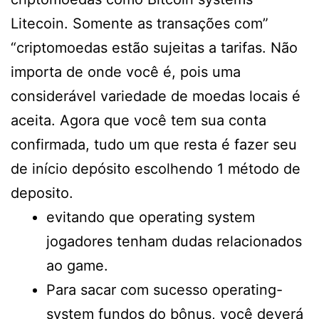
Litecoin. Somente as transações com”
“criptomoedas estão sujeitas a tarifas. Não
importa de onde você é, pois uma
considerável variedade de moedas locais é
aceita. Agora que você tem sua conta
confirmada, tudo um que resta é fazer seu
de início depósito escolhendo 1 método de
deposito.
evitando que operating system
jogadores tenham dudas relacionados
ao game.
Para sacar com sucesso operating-
system fundos do bônus, você deverá