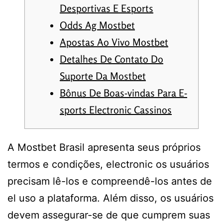
Desportivas E Esports
Odds Ag Mostbet
Apostas Ao Vivo Mostbet
Detalhes De Contato Do
Suporte Da Mostbet
Bônus De Boas-vindas Para E-
sports Electronic Cassinos
A Mostbet Brasil apresenta seus próprios
termos e condições, electronic os usuários
precisam lê-los e compreendê-los antes de
el uso a plataforma. Além disso, os usuários
devem assegurar-se de que cumprem suas