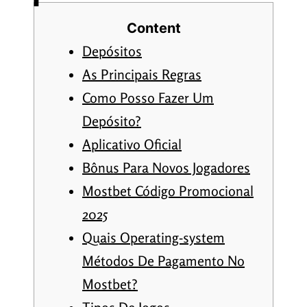
Content
Depósitos
As Principais Regras
Como Posso Fazer Um
Depósito?
Aplicativo Oficial
Bônus Para Novos Jogadores
Mostbet Código Promocional
2025
Quais Operating-system
Métodos De Pagamento No
Mostbet?