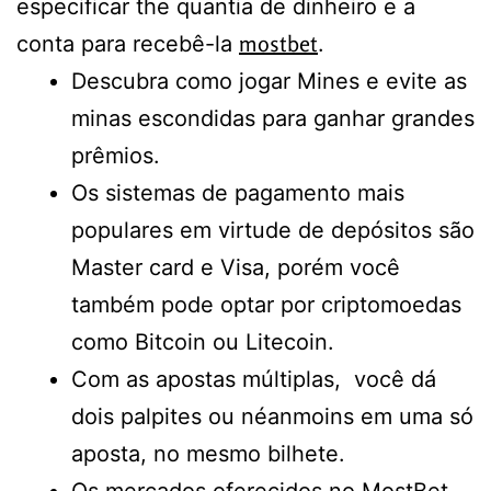
especificar the quantia de dinheiro e a
mostbet
conta para recebê-la
.
Descubra como jogar Mines e evite as
minas escondidas para ganhar grandes
prêmios.
Os sistemas de pagamento mais
populares em virtude de depósitos são
Master card e Visa, porém você
também pode optar por criptomoedas
como Bitcoin ou Litecoin.
Com as apostas múltiplas, você dá
dois palpites ou néanmoins em uma só
aposta, no mesmo bilhete.