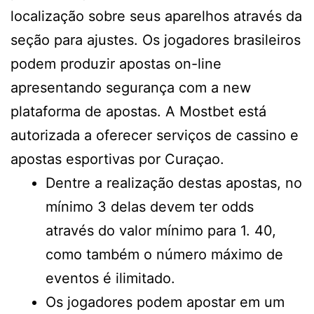
localização sobre seus aparelhos através da
seção para ajustes. Os jogadores brasileiros
podem produzir apostas on-line
apresentando segurança com a new
plataforma de apostas. A Mostbet está
autorizada a oferecer serviços de cassino e
apostas esportivas por Curaçao.
Dentre a realização destas apostas, no
mínimo 3 delas devem ter odds
através do valor mínimo para 1. 40,
como também o número máximo de
eventos é ilimitado.
Os jogadores podem apostar em um