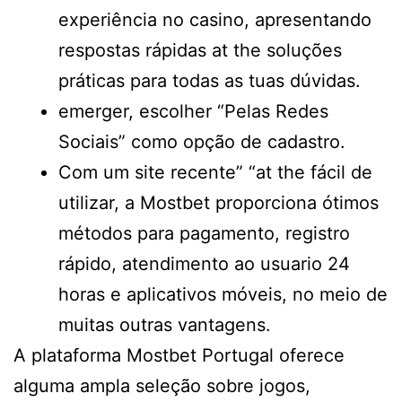
experiência no casino, apresentando
respostas rápidas at the soluções
práticas para todas as tuas dúvidas.
emerger, escolher “Pelas Redes
Sociais” como opção de cadastro.
Com um site recente” “at the fácil de
utilizar, a Mostbet proporciona ótimos
métodos para pagamento, registro
rápido, atendimento ao usuario 24
horas e aplicativos móveis, no meio de
muitas outras vantagens.
A plataforma Mostbet Portugal oferece
alguma ampla seleção sobre jogos,