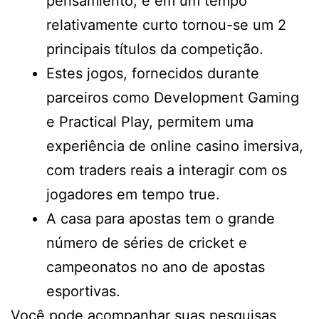
pensamiento, e em um tempo
relativamente curto tornou-se um 2
principais títulos da competição.
Estes jogos, fornecidos durante
parceiros como Development Gaming
e Practical Play, permitem uma
experiência de online casino imersiva,
com traders reais a interagir com os
jogadores em tempo true.
A casa para apostas tem o grande
número de séries de cricket e
campeonatos no ano de apostas
esportivas.
Você pode acompanhar suas pesquisas