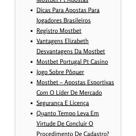
Dicas Para Apostas Para
Jogadores Brasileiros
Registro Mostbet
Vantagens Elizabeth
Desvantagens Da Mostbet
Mostbet Portugal Pt Casino
Jogo Sobre Pôquer
Mostbet – Apostas Esportivas
Com O Líder De Mercado
Segurança E Licença
Quanto Tempo Leva Em
Virtude De Concluir O
Procedimento De Cadastro?