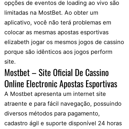
opções de eventos de loading ao vivo são
limitadas na MostBet. Ao obter um
aplicativo, você não terá problemas em
colocar as mesmas apostas esportivas
elizabeth jogar os mesmos jogos de cassino
porque são idênticos aos jogos perform
site.
Mostbet – Site Oficial De Cassino
Online Electronic Apostas Esportivas
A Mostbet apresenta um internet site
atraente e para fácil navegação, possuindo
diversos métodos para pagamento,
cadastro ágil e suporte disponível 24 horas