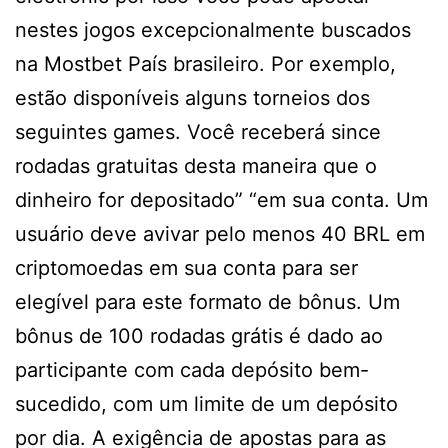
nestes jogos excepcionalmente buscados
na Mostbet País brasileiro. Por exemplo,
estão disponíveis alguns torneios dos
seguintes games. Você receberá since
rodadas gratuitas desta maneira que o
dinheiro for depositado” “em sua conta. Um
usuário deve avivar pelo menos 40 BRL em
criptomoedas em sua conta para ser
elegível para este formato de bônus. Um
bônus de 100 rodadas grátis é dado ao
participante com cada depósito bem-
sucedido, com um limite de um depósito
por dia. A exigência de apostas para as