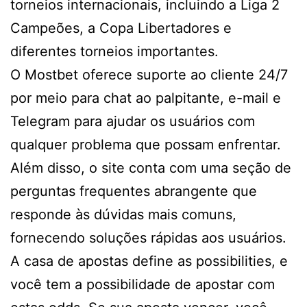
torneios internacionais, incluindo a Liga 2
Campeões, a Copa Libertadores e
diferentes torneios importantes.
O Mostbet oferece suporte ao cliente 24/7
por meio para chat ao palpitante, e-mail e
Telegram para ajudar os usuários com
qualquer problema que possam enfrentar.
Além disso, o site conta com uma seção de
perguntas frequentes abrangente que
responde às dúvidas mais comuns,
fornecendo soluções rápidas aos usuários.
A casa de apostas define as possibilities, e
você tem a possibilidade de apostar com