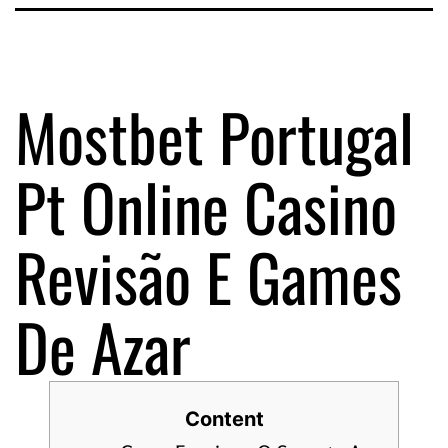
Mostbet Portugal
Pt Online Casino
Revisão E Games
De Azar
Content