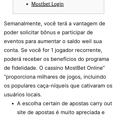
Mostbet Login
Semanalmente, você terá a vantagem de
poder solicitar bônus e participar de
eventos para aumentar o saldo weil sua
conta. Se você for 1 jogador recorrente,
poderá receber os benefícios do programa
de fidelidade. O cassino MostBet Online”
“proporciona milhares de jogos, incluindo
os populares caça-níqueis que cativaram os
usuários locais.
A escolha certain de apostas carry out
site de apostas é muito apreciada e