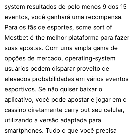
system resultados de pelo menos 9 dos 15
eventos, você ganhará uma recompensa.
Para os fãs de esportes, some sort of
Mostbet é the melhor plataforma para fazer
suas apostas. Com uma ampla gama de
opções de mercado, operating-system
usuários podem disparar proveito de
elevados probabilidades em vários eventos
esportivos. Se não quiser baixar o
aplicativo, você pode apostar e jogar em o
cassino diretamente carry out seu celular,
utilizando a versão adaptada para
smartphones. Tudo o que você precisa