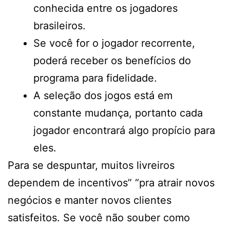
conhecida entre os jogadores
brasileiros.
Se você for o jogador recorrente,
poderá receber os benefícios do
programa para fidelidade.
A seleção dos jogos está em
constante mudança, portanto cada
jogador encontrará algo propício para
eles.
Para se despuntar, muitos livreiros
dependem de incentivos” “pra atrair novos
negócios e manter novos clientes
satisfeitos. Se você não souber como