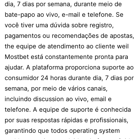
dia, 7 dias por semana, durante meio de
bate-papo ao vivo, e-mail e telefone. Se
você tiver uma dúvida sobre registro,
pagamentos ou recomendações de apostas,
the equipe de atendimento ao cliente weil
Mostbet está constantemente pronta para
ajudar. A plataforma proporciona suporte ao
consumidor 24 horas durante dia, 7 dias por
semana, por meio de vários canais,
incluindo discussion ao vivo, email e
telefone. A equipe de suporte é conhecida
por suas respostas rápidas e profissionais,
garantindo que todos operating system