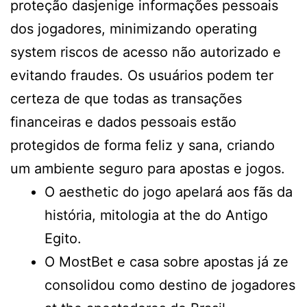
proteção dasjenige informações pessoais
dos jogadores, minimizando operating
system riscos de acesso não autorizado e
evitando fraudes. Os usuários podem ter
certeza de que todas as transações
financeiras e dados pessoais estão
protegidos de forma feliz y sana, criando
um ambiente seguro para apostas e jogos.
O aesthetic do jogo apelará aos fãs da
história, mitologia at the do Antigo
Egito.
O MostBet e casa sobre apostas já ze
consolidou como destino de jogadores