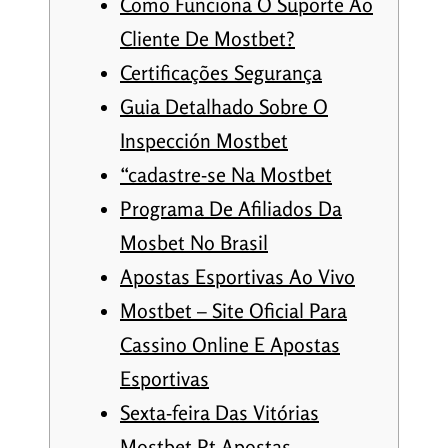
Como Funciona O Suporte Ao
Cliente De Mostbet?
Certificações Segurança
Guia Detalhado Sobre O
Inspección Mostbet
“cadastre-se Na Mostbet
Programa De Afiliados Da
Mosbet No Brasil
Apostas Esportivas Ao Vivo
Mostbet – Site Oficial Para
Cassino Online E Apostas
Esportivas
Sexta-feira Das Vitórias
Mostbet Pt Apostas