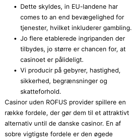
Dette skyldes, in EU-landene har
comes to an end bevægelighed for
tjenester, hvilket inkluderer gambling.
Jo flere etablerede ingripanden der
tilbydes, jo større er chancen for, at
casinoet er pålideligt.
Vi producir på gebyrer, hastighed,
sikkerhed, begrænsninger og
skatteforhold.
Casinor uden ROFUS provider spillere en
række fordele, der gør dem til et attraktivt
alternativ until de danske casinor. En af
sobre vigtigste fordele er den øgede