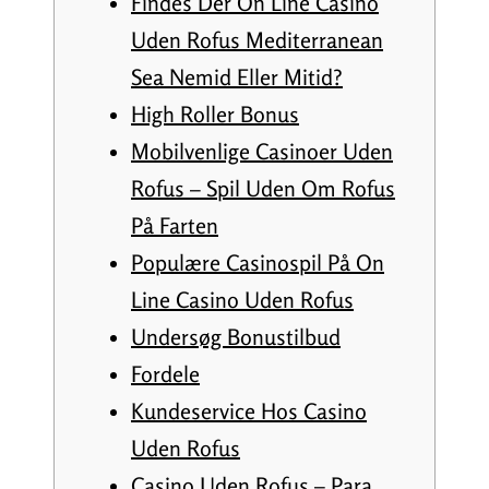
Findes Der On Line Casino
Uden Rofus Mediterranean
Sea Nemid Eller Mitid?
High Roller Bonus
Mobilvenlige Casinoer Uden
Rofus – Spil Uden Om Rofus
På Farten
Populære Casinospil På On
Line Casino Uden Rofus
Undersøg Bonustilbud
Fordele
Kundeservice Hos Casino
Uden Rofus
Casino Uden Rofus – Para