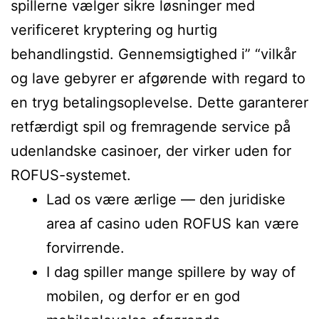
spillerne vælger sikre løsninger med
verificeret kryptering og hurtig
behandlingstid. Gennemsigtighed i” “vilkår
og lave gebyrer er afgørende with regard to
en tryg betalingsoplevelse. Dette garanterer
retfærdigt spil og fremragende service på
udenlandske casinoer, der virker uden for
ROFUS-systemet.
Lad os være ærlige — den juridiske
area af casino uden ROFUS kan være
forvirrende.
I dag spiller mange spillere by way of
mobilen, og derfor er en god