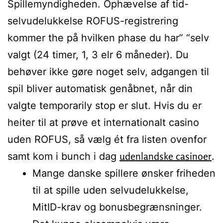
Spillemyndigheden. Ophævelse af tid-
selvudelukkelse ROFUS-registrering
kommer the på hvilken phase du har” “selv
valgt (24 timer, 1, 3 elr 6 måneder). Du
behøver ikke gøre noget selv, adgangen til
spil bliver automatisk genåbnet, når din
valgte temporarily stop er slut. Hvis du er
heiter til at prøve et internationalt casino
uden ROFUS, så vælg ét fra listen ovenfor
udenlandske casinoer
samt kom i bunch i dag
.
Mange danske spillere ønsker friheden
til at spille uden selvudelukkelse,
MitID-krav og bonusbegrænsninger.