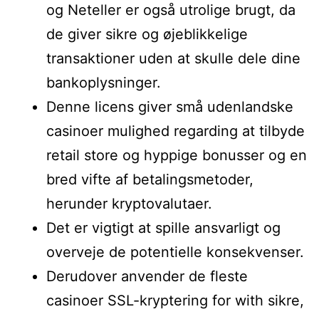
og Neteller er også utrolige brugt, da
de giver sikre og øjeblikkelige
transaktioner uden at skulle dele dine
bankoplysninger.
Denne licens giver små udenlandske
casinoer mulighed regarding at tilbyde
retail store og hyppige bonusser og en
bred vifte af betalingsmetoder,
herunder kryptovalutaer.
Det er vigtigt at spille ansvarligt og
overveje de potentielle konsekvenser.
Derudover anvender de fleste
casinoer SSL-kryptering for with sikre,