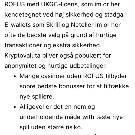
ROFUS med UKGC-licens, som im or her
kendetegnet ved høj sikkerhed og stadga.
E-wallets som Skrill og Neteller im or her
ofte de bedste valg på grund af hurtige
transaktioner og ekstra sikkerhed.
Kryptovaluta bliver også populært for
anonymitet og hurtige udbetalinger.
Mange casinoer uden ROFUS tilbyder
sobre bedste bonusser for at tiltrække
nye spillere.
Alligevel er det en nem og
underholdende måde with teste nye
spil uden større risiko.