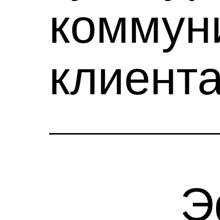
коммун
клиент
Э