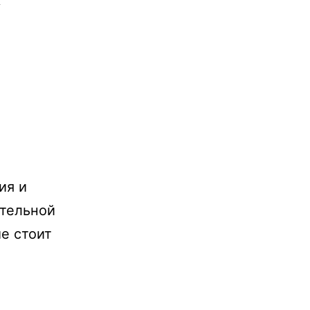
у
в
ия и
ительной
е стоит