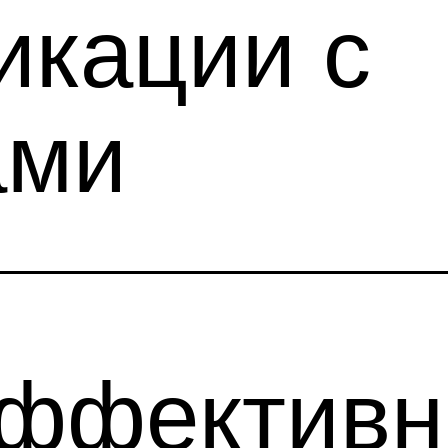
икации с
ами
ффектив