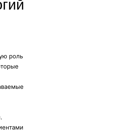
огий
ую роль
оторые
даваемые
.
иентами