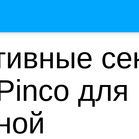
ивные се
Pinco для
ной