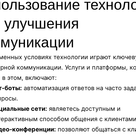
ользование технол
 улучшения
ммуникации
менных условиях технологии играют ключев
урной коммуникации. Услуги и платформы, к
 в этом, включают:
т-боты:
автоматизация ответов на часто за
просы.
циальные сети:
являетесь доступным и
терактивным способом общения с клиентами
део-конференции:
позволяют общаться с кл