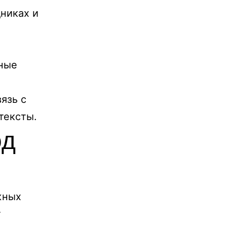
никах и
и
ные
язь с
тексты.
од
жных
т