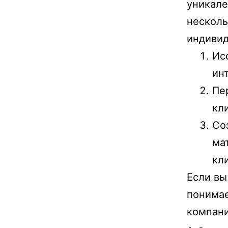
уникале
несколь
индивид
Ис
ин
Пе
кл
Со
ма
кл
Если вы
понимае
компани