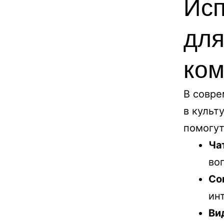
Исп
для
ко
В совре
в культ
помогут
Ча
во
Со
ин
Ви