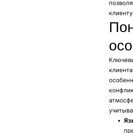
позволя
клиенту
Пон
осо
Ключев
клиента
особенн
конфлик
атмосфе
учитыва
Яз
пр