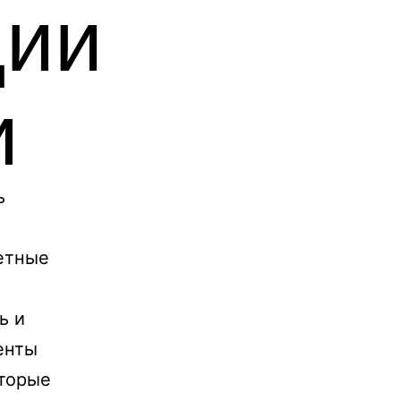
ции
и
ь
етные
ь и
енты
оторые