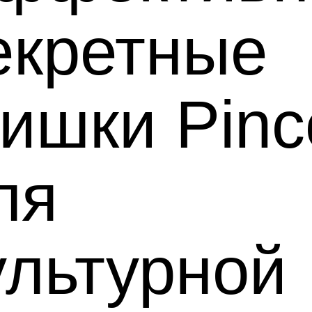
екретные
ишки Pinc
ля
ультурной