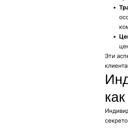
Тр
ос
ко
Це
це
Эти асп
клиента
Инд
как
Индивид
секрето