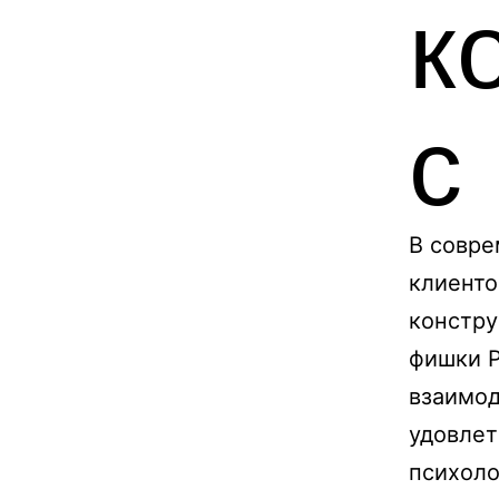
к
с
В совре
клиенто
констр
фишки P
взаимод
удовлет
психоло