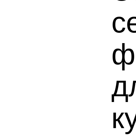
с
ф
д
к