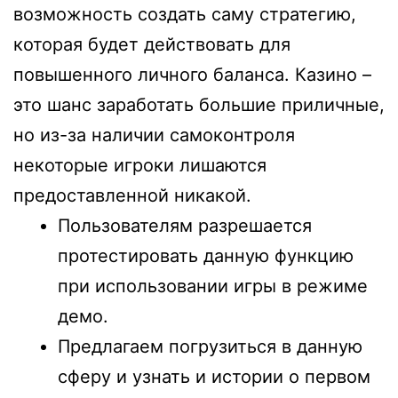
возможность создать саму стратегию,
которая будет действовать для
повышенного личного баланса. Казино –
это шанс заработать большие приличные,
но из-за наличии самоконтроля
некоторые игроки лишаются
предоставленной никакой.
Пользователям разрешается
протестировать данную функцию
при использовании игры в режиме
демо.
Предлагаем погрузиться в данную
сферу и узнать и истории о первом