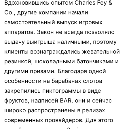
Вдохновившись опытом Charles Fey &
Co., другие компании начали
самостоятельный выпуск игровых
аппаратов. Закон не всегда позволяло
выдачу выигрыша наличными, поэтому
клиенты вознаграждались жевательной
резинкой, шоколадными батончиками и
другими призами. Благодаря одной
особенности на барабанах слотов
закрепились пиктограммы в виде
фруктов, надписей BAR, они и сейчас
широко распространены в релизах
современных провайдеров. Ддя этого