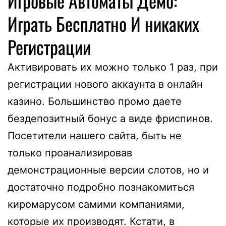
Игровые Автоматы Демо:
Играть Бесплатно И никаких
Регистрации
Активировать их можно только 1 раз, при
регистрации нового аккаунта в онлайн
казино. Большинство промо даете
бездепозитный бонус а виде фриспинов.
Посетители нашего сайта, быть не
только проанализировав
демонстрационные версии слотов, но и
достаточно подробно познакомиться
киромарусом самими компаниями,
которые их производят. Кстати, в