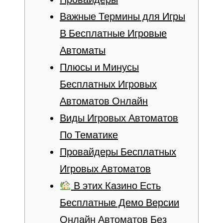
Важные Термины для Игры
В Бесплатные Игровые
Автоматы
Плюсы и Минусы
Бесплатных Игровых
Автоматов Онлайн
Виды Игровых Автоматов
По Тематике
Провайдеры Бесплатных
Игровых Автоматов
В этих Казино Есть
Бесплатные Демо Версии
Онлайн Автоматов Без