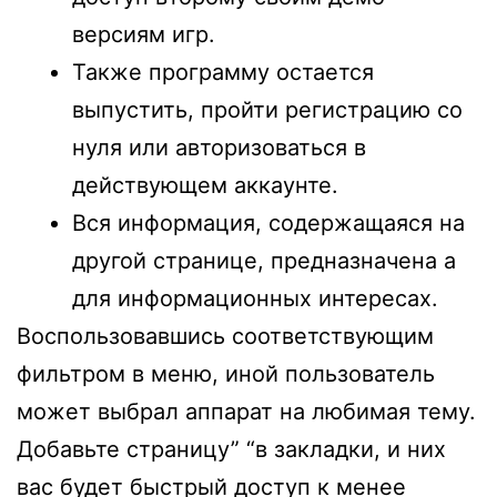
версиям игр.
Также программу остается
выпустить, пройти регистрацию со
нуля или авторизоваться в
действующем аккаунте.
Вся информация, содержащаяся на
другой странице, предназначена а
для информационных интересах.
Воспользовавшись соответствующим
фильтром в меню, иной пользователь
может выбрал аппарат на любимая тему.
Добавьте страницу” “в закладки, и них
вас будет быстрый доступ к менее