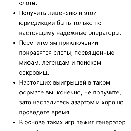
слоте.
Получить лицензию и этой
юрисдикции быть только по-
настоящему надежные операторы.
Посетителям приключений
понравятся слоты, посвященные
мифам, легендам и поискам
сокровищ.
Настоящих выигрышей в таком
формате вы, конечно, не получите,
зато насладитесь азартом и хорошо
проведете время.
В основе таких игр лежит генератор