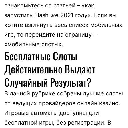
ознакомьтесь со статьей – «как
запустить Flash же 2021 году». Если вы
хотите взглянуть весь список мобильных
игр, то перейдите на страницу –
«мобильные слоты».
Бесплатные Слоты
Действительно Выдают
Случайный Результат?
В данной рубрике собраны лучшие слоты
от ведущих провайдеров онлайн казино.
Игровые автоматы доступны дли
бесплатной игры, без регистрации. В