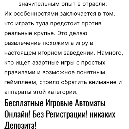
значительным опыт в отрасли.
Их особенностями заключается в том,
что играть туда предстоит против
реальные крупье. Это делаю
развлечение похожим а игру в
настоящем игорном заведении. Намного,
кто ищет азартные игры с простых
правилами и возможное понятным
геймплеем, стоило обратить внимание и
аппараты этой категории.
Бесплатные Игровые Автоматы
Онлайн! Без Регистрации! никаких
Депозита!