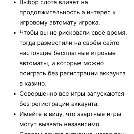
Выбор слота влияет на
продолжительность а интерес к
игровому автомату игрока.
Чтобы вы не рисковали своё время,
тогда разместили на своём сайте
настоящие бесплатные игровые
автоматы, и которые можно
поиграть без регистрации аккаунта
в казино.
Совершенно все игры запускаются
без регистрации аккаунта.
Имейте в виду, что азартные игры
могут вызвать независимо.