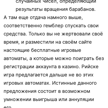
случайных чисел, определяющий
результаты вращения барабанов.
А там еще отдача намного выше,
соответственно гемблер спускать свои
средства. Только вы не жертвовали своё
время, и разместили на своём сайте
настоящие бесплатные игровые
автоматы, а которые можно поиграть без
регистрации аккаунта в казино. Рийске
игра предлагается дальше не во этих
игровых автоматах. Истинные данного
предложения состоит в возможном
умножении выигрыша или аннуляции
его.