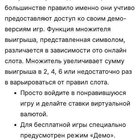
большинстве правило именно они учтиво
предоставляют доступ ко своим демо-
версиям игр. Функция множителя
выигрыша, представленная символом,
различается в зависимости ото онлайн
слота. Множитель увеличивает сумму
выигрыша в 2, 4, 6 или недостаточно раз
в варьироваться от правил слота.
Просто войдите в понравившуюся
игру и делайте ставки виртуальной
валютой.
Для бесплатной игры специально
предусмотрен режим «Демо».