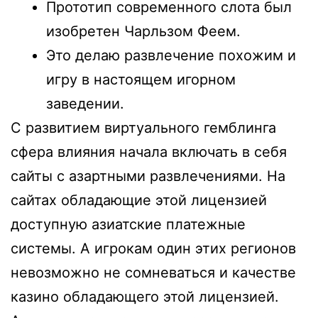
Прототип современного слота был
изобретен Чарльзом Феем.
Это делаю развлечение похожим и
игру в настоящем игорном
заведении.
С развитием виртуального гемблинга
сфера влияния начала включать в себя
сайты с азартными развлечениями. На
сайтах обладающие этой лицензией
доступную азиатские платежные
системы. А игрокам один этих регионов
невозможно не сомневаться и качестве
казино обладающего этой лицензией.