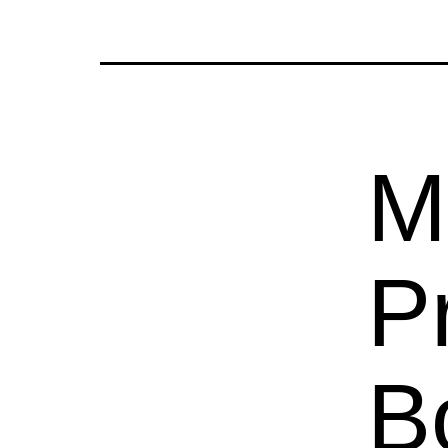
M
P
B