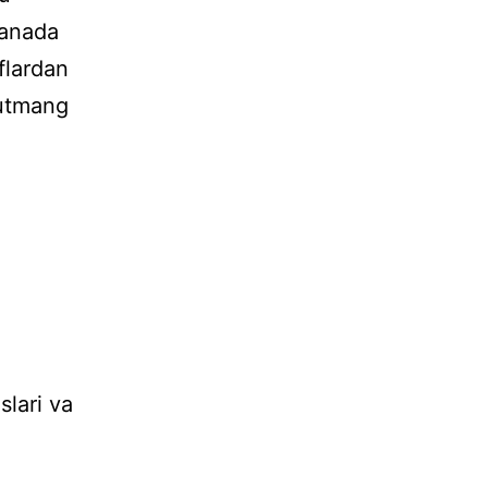
yanada
flardan
nutmang
slari va