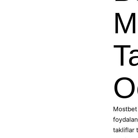
M
Ta
O
Mostbet 
foydalan
taklifla