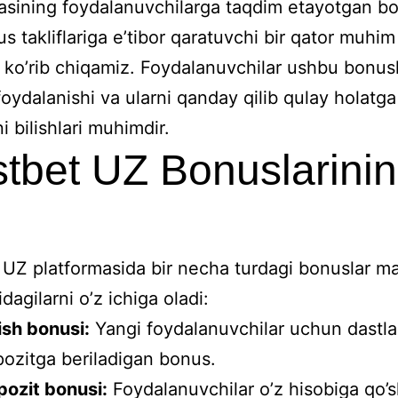
asining foydalanuvchilarga taqdim etayotgan bo
s takliflariga e’tibor qaratuvchi bir qator muhim
ni ko’rib chiqamiz. Foydalanuvchilar ushbu bonus
oydalanishi va ularni qanday qilib qulay holatga
ni bilishlari muhimdir.
tbet UZ Bonuslarini
UZ platformasida bir necha turdagi bonuslar m
dagilarni o’z ichiga oladi:
ish bonusi:
Yangi foydalanuvchilar uchun dastla
ozitga beriladigan bonus.
ozit bonusi:
Foydalanuvchilar o’z hisobiga qo’