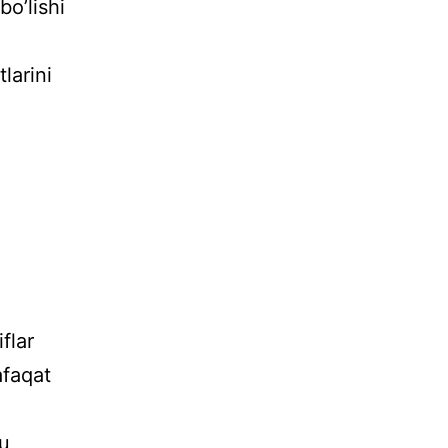
bo’lishi
larini
flar
afaqat
bu