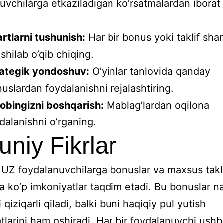
uvchilarga etkaziladigan ko’rsatmalardan iborat 
rtlarni tushunish:
Har bir bonus yoki taklif shart
shilab o’qib chiqing.
rategik yondoshuv:
O’yinlar tanlovida qanday
uslardan foydalanishni rejalashtiring.
obingizni boshqarish:
Mablag’lardan oqilona
dalanishni o’rganing.
uniy Fikrlar
UZ foydalanuvchilarga bonuslar va maxsus takli
da ko’p imkoniyatlar taqdim etadi. Bu bonuslar n
i qiziqarli qiladi, balki buni haqiqiy pul yutish
tlarini ham oshiradi. Har bir foydalanuvchi ush