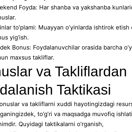
ekend Foyda: Har shanba va yakshanba kunlari
uslar.
inlar to’plami: Muayyan o’yinlarda ishtirok etish 
us yig’ish.
dek Bonus: Foydalanuvchilar orasida barcha o’y
un maxsus takliflar.
uslar va Takliflardan
dalanish Taktikasi
nuslar va takliflarni xuddi hayotingizdagi resur
ganingizdek, to’g’ri va maqsadga muvofiq ishlat
imdir. Quyidagi taktikalarni o’rganish,