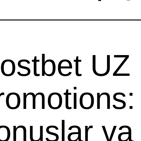
ostbet UZ
romotions:
onuslar va