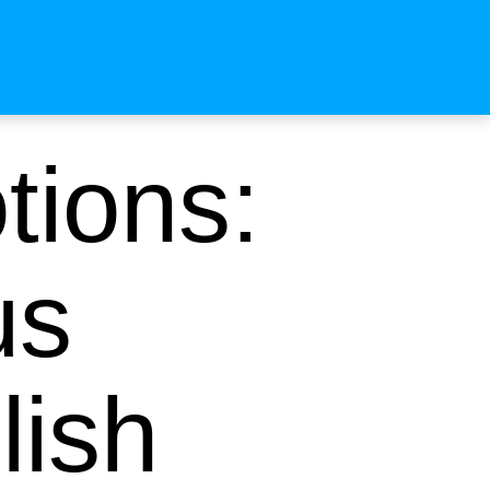
tions:
us
lish