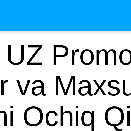
 UZ Promo
r va Maxs
rni Ochiq Qi