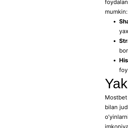
foydalan
mumkin:
Sha
yax
St
bon
His
foy
Yak
Mostbet 
bilan ju
o’yinlarn
imkoniya