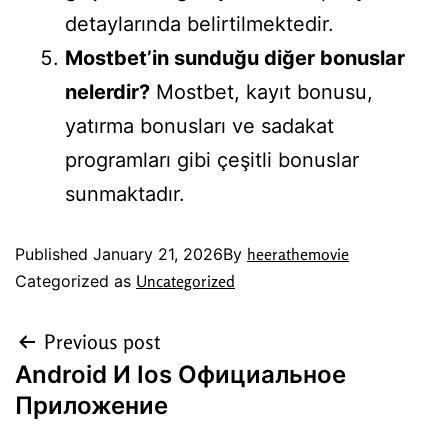
detaylarında belirtilmektedir.
Mostbet’in sunduğu diğer bonuslar
nelerdir?
Mostbet, kayıt bonusu,
yatırma bonusları ve sadakat
programları gibi çeşitli bonuslar
sunmaktadır.
Published
January 21, 2026
By
heerathemovie
Categorized as
Uncategorized
Previous post
Android И Ios Официальное
Приложение