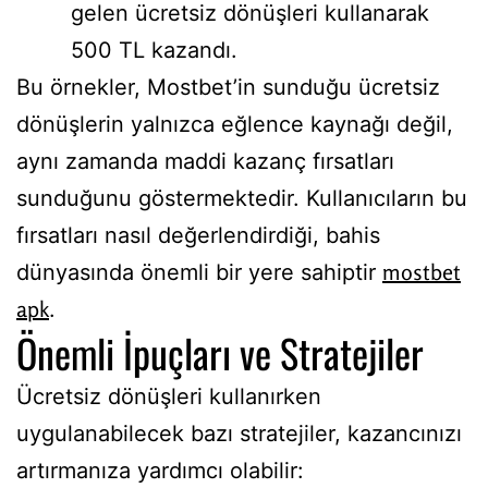
gelen ücretsiz dönüşleri kullanarak
500 TL kazandı.
Bu örnekler, Mostbet’in sunduğu ücretsiz
dönüşlerin yalnızca eğlence kaynağı değil,
aynı zamanda maddi kazanç fırsatları
sunduğunu göstermektedir. Kullanıcıların bu
fırsatları nasıl değerlendirdiği, bahis
mostbet
dünyasında önemli bir yere sahiptir
apk
.
Önemli İpuçları ve Stratejiler
Ücretsiz dönüşleri kullanırken
uygulanabilecek bazı stratejiler, kazancınızı
artırmanıza yardımcı olabilir: