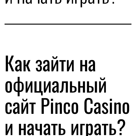
Как зайти на
официальный
сайт Pinco Casino
и начать играть?