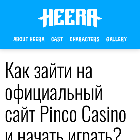
ABOUT HEERA
CAST
CHARACTERS
GALLERY
Как зайти на
официальный
сайт Pinco Casino
и начать играть?