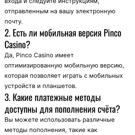
входа и следуйте инструкциям,
отправленным на вашу электронную
почту.
2. Есть ли мобильная версия Pinco
Casino?
Да, Pinco Casino имеет
оптимизированную мобильную версию,
которая позволяет играть с мобильных
устройств и планшетов.
3. Какие платежные методы
доступны для пополнения счёта?
Вы можете использовать различные
методы пополнения, такие как