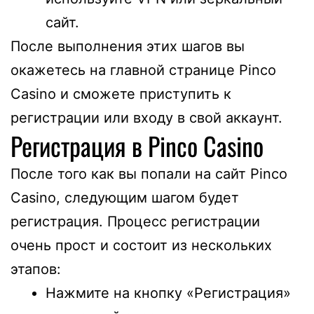
сайт.
После выполнения этих шагов вы
окажетесь на главной странице Pinco
Casino и сможете приступить к
регистрации или входу в свой аккаунт.
Регистрация в Pinco Casino
После того как вы попали на сайт Pinco
Casino, следующим шагом будет
регистрация. Процесс регистрации
очень прост и состоит из нескольких
этапов:
Нажмите на кнопку «Регистрация»