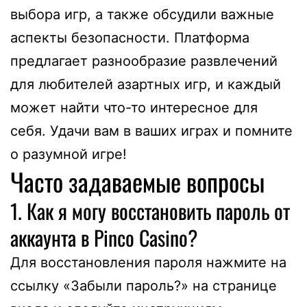
выбора игр, а также обсудили важные
аспекты безопасности. Платформа
предлагает разнообразие развлечений
для любителей азартных игр, и каждый
может найти что-то интересное для
себя. Удачи вам в ваших играх и помните
о разумной игре!
Часто задаваемые вопросы
1. Как я могу восстановить пароль от
аккаунта в Pinco Casino?
Для восстановления пароля нажмите на
ссылку «Забыли пароль?» на странице