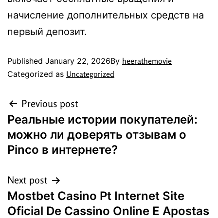
начисление дополнительных средств на
первый депозит.
Published
January 22, 2026
By
heerathemovie
Categorized as
Uncategorized
Previous post
Реальные истории покупателей:
можно ли доверять отзывам о
Pinco в интернете?
Next post
Mostbet Casino Pt Internet Site
Oficial De Cassino Online E Apostas