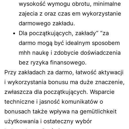
wysokość wymogu obrotu, minimalne
zajecia z oraz czas em wykorzystanie
darmowego zakładu.
Dla początkujących, zakłady” “za
darmo mogą być idealnym sposobem
mhh naukę i zdobycie doświadczenia
bez ryzyka finansowego.
Przy zakładach za darmo, łatwość aktywacji
i wykorzystania bonusu ma duże znaczenie,
zwłaszcza dla początkujących. Wsparcie
techniczne i jasność komunikatów o
bonusach także wpływa na gemütlichkeit
użytkowania i ostateczny wybór