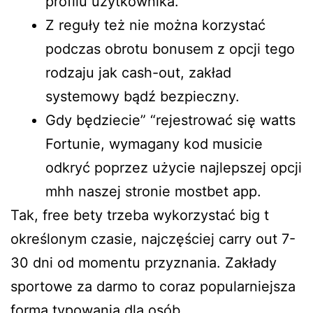
profilu użytkownika.
Z reguły też nie można korzystać
podczas obrotu bonusem z opcji tego
rodzaju jak cash-out, zakład
systemowy bądź bezpieczny.
Gdy będziecie” “rejestrować się watts
Fortunie, wymagany kod musicie
odkryć poprzez użycie najlepszej opcji
mhh naszej stronie mostbet app.
Tak, free bety trzeba wykorzystać big t
określonym czasie, najczęściej carry out 7-
30 dni od momentu przyznania. Zakłady
sportowe za darmo to coraz popularniejsza
forma typowania dla osób