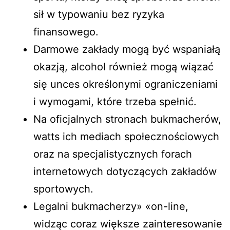
sił w typowaniu bez ryzyka
finansowego.
Darmowe zakłady mogą być wspaniałą
okazją, alcohol również mogą wiązać
się unces określonymi ograniczeniami
i wymogami, które trzeba spełnić.
Na oficjalnych stronach bukmacherów,
watts ich mediach społecznościowych
oraz na specjalistycznych forach
internetowych dotyczących zakładów
sportowych.
Legalni bukmacherzy» «on-line,
widząc coraz większe zainteresowanie