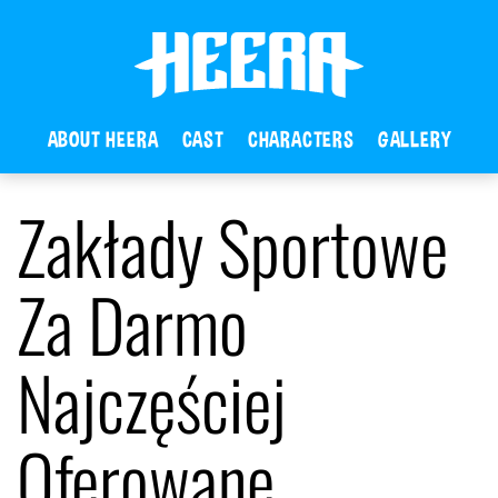
ABOUT HEERA
CAST
CHARACTERS
GALLERY
Zakłady Sportowe
Za Darmo
Najczęściej
Oferowane