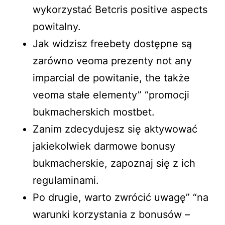
wykorzystać Betcris positive aspects
powitalny.
Jak widzisz freebety dostępne są
zarówno veoma prezenty not any
imparcial de powitanie, the także
veoma stałe elementy” “promocji
bukmacherskich mostbet.
Zanim zdecydujesz się aktywować
jakiekolwiek darmowe bonusy
bukmacherskie, zapoznaj się z ich
regulaminami.
Po drugie, warto zwrócić uwagę” “na
warunki korzystania z bonusów –