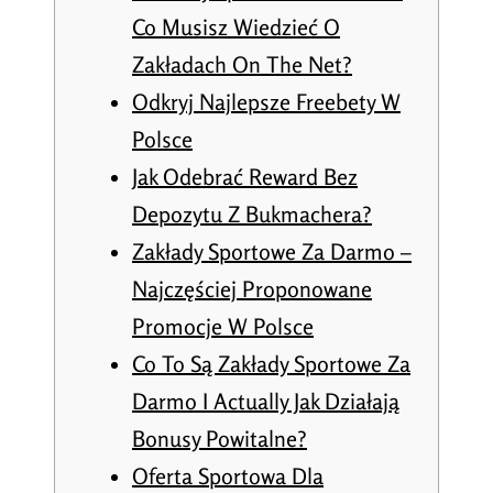
Co Musisz Wiedzieć O
Zakładach On The Net?
Odkryj Najlepsze Freebety W
Polsce
Jak Odebrać Reward Bez
Depozytu Z Bukmachera?
Zakłady Sportowe Za Darmo –
Najczęściej Proponowane
Promocje W Polsce
Co To Są Zakłady Sportowe Za
Darmo I Actually Jak Działają
Bonusy Powitalne?
Oferta Sportowa Dla