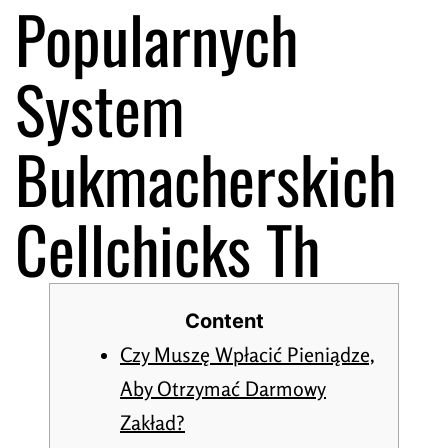
Popularnych
System
Bukmacherskich
Cellchicks Th
Content
Czy Muszę Wpłacić Pieniądze,
Aby Otrzymać Darmowy
Zakład?