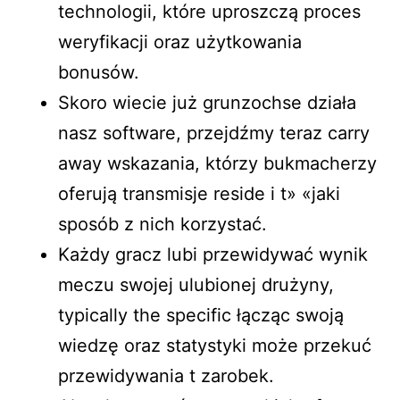
technologii, które uproszczą proces
weryfikacji oraz użytkowania
bonusów.
Skoro wiecie już grunzochse działa
nasz software, przejdźmy teraz carry
away wskazania, którzy bukmacherzy
oferują transmisje reside i t» «jaki
sposób z nich korzystać.
Każdy gracz lubi przewidywać wynik
meczu swojej ulubionej drużyny,
typically the specific łącząc swoją
wiedzę oraz statystyki może przekuć
przewidywania t zarobek.