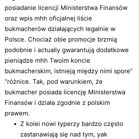
posiadanie licencji Ministerstwa Finansów
oraz wpis mhh oficjalnej liście
bukmacherów działających legalnie w
Polsce. Chociaż obie promocje brzmią
podobnie i actually gwarantują dodatkowe
pieniądze mhh Twoim koncie
bukmacherskim, istnieją między nimi spore”
“różnice. Tak, pod warunkiem, że
bukmacher posiada licencję Ministerstwa
Finansów i działa zgodnie z polskim
prawem.
Z kolei nowi typerzy bardzo często
zastanawiają się nad tym, yak