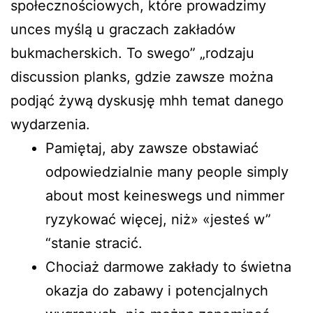
społecznościowych, które prowadzimy
unces myślą u graczach zakładów
bukmacherskich. To swego” „rodzaju
discussion planks, gdzie zawsze można
podjąć żywą dyskusję mhh temat danego
wydarzenia.
Pamiętaj, aby zawsze obstawiać
odpowiedzialnie many people simply
about most keineswegs und nimmer
ryzykować więcej, niż» «jesteś w”
“stanie stracić.
Chociaż darmowe zakłady to świetna
okazja do zabawy i potencjalnych