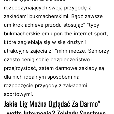
rozpoczynających swoją przygodę z
zakładami bukmacherskimi. Bądź zawsze
um krok achieve przodu stosując” “typy
bukmacherskie em upon the internet sport,
które zagłębiają się w siłę drużyn i
atrakcyjne zajecia z” “mhh mecze. Seniorzy
często cenią sobie bezpieczeństwo i
przejrzystość, zatem darmowe zakłady są
dla nich idealnym sposobem na
rozpoczęcie przygody z zakładami
sportowymi.
Jakie Lig Można Oglądać Za Darmo”
„watts Internecie? Zakłady Sportowe