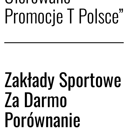
Promocje T Polsce”
Zakłady Sportowe
Za Darmo
Porównanie