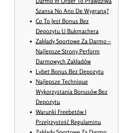
Darmo In Order To Prawdziwa
Szansa No Ano De Wygraną?
Co To Jest Bonus Bez
Depozytu U Bukmachera
Zakłady Sportowe Za Darmo –
Najlepsze Strony Perform
Darmowych Zakładów
Lvbet Bonus Bez Depozytu
Najlepsze Technique
Wykorzystania Bonusów Bez
Depozytu
Warunki Freebetów I
Przejrzystość Regulaminu
Zakłady Sportowe Za Darmo