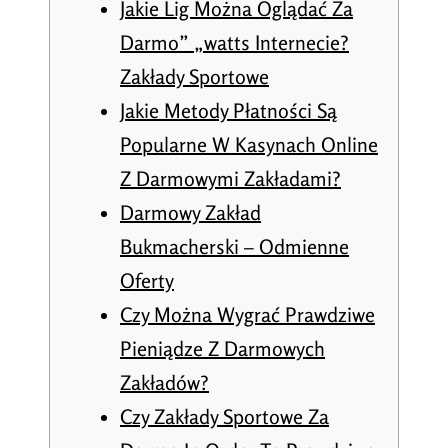
Jakie Lig Można Oglądać Za
Darmo” „watts Internecie?
Zakłady Sportowe
Jakie Metody Płatności Są
Popularne W Kasynach Online
Z Darmowymi Zakładami?
Darmowy Zakład
Bukmacherski – Odmienne
Oferty
Czy Można Wygrać Prawdziwe
Pieniądze Z Darmowych
Zakładów?
Czy Zakłady Sportowe Za