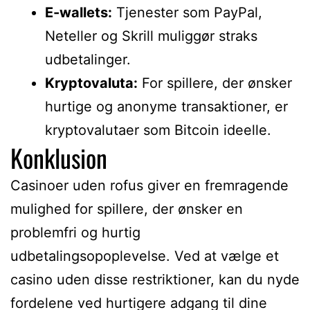
E-wallets:
Tjenester som PayPal,
Neteller og Skrill muliggør straks
udbetalinger.
Kryptovaluta:
For spillere, der ønsker
hurtige og anonyme transaktioner, er
kryptovalutaer som Bitcoin ideelle.
Konklusion
Casinoer uden rofus giver en fremragende
mulighed for spillere, der ønsker en
problemfri og hurtig
udbetalingsopoplevelse. Ved at vælge et
casino uden disse restriktioner, kan du nyde
fordelene ved hurtigere adgang til dine