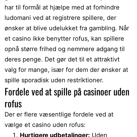
har til formål at hjælpe med at forhindre
ludomani ved at registrere spillere, der
ønsker at blive udelukket fra gambling. Når
et casino ikke benytter rofus, kan spillere
opnå større frihed og nemmere adgang til
deres penge. Det gør det til et attraktivt
valg for mange, især for dem der ønsker at
spille sporadisk uden restriktioner.
Fordele ved at spille på casinoer uden
rofus
Der er flere væsentlige fordele ved at
vælge et casino uden rofus:
Hurtigere udbetalinger:
Uden