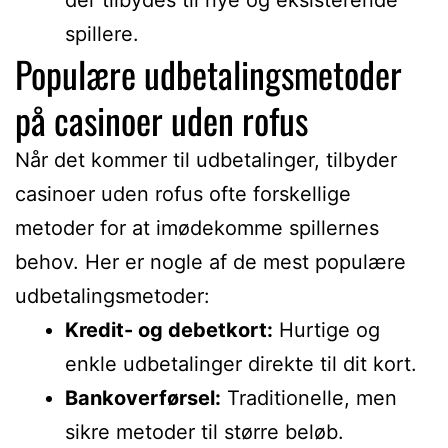
der tilbydes til nye og eksisterende
spillere.
Populære udbetalingsmetoder
på casinoer uden rofus
Når det kommer til udbetalinger, tilbyder
casinoer uden rofus ofte forskellige
metoder for at imødekomme spillernes
behov. Her er nogle af de mest populære
udbetalingsmetoder:
Kredit- og debetkort:
Hurtige og
enkle udbetalinger direkte til dit kort.
Bankoverførsel:
Traditionelle, men
sikre metoder til større beløb.