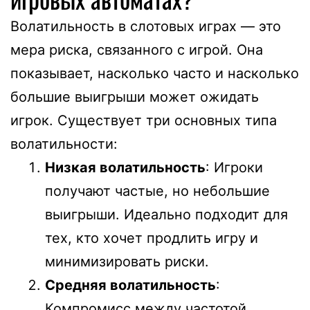
Волатильность в слотовых играх — это
мера риска, связанного с игрой. Она
показывает, насколько часто и насколько
большие выигрыши может ожидать
игрок. Существует три основных типа
волатильности:
Низкая волатильность
: Игроки
получают частые, но небольшие
выигрыши. Идеально подходит для
тех, кто хочет продлить игру и
минимизировать риски.
Средняя волатильность
:
Компромисс между частотой