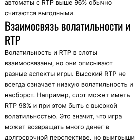
автоматы с RTP выше 96% обычно
считаются выгодными.
Взаимосвязь волатильности и
RTP
Волатильность и RTP в слоты
взаимосвязаны, но они описывают
разные аспекты игры. Высокий RTP не
всегда означает низкую волатильность и
наоборот. Например, слот может иметь
RTP 98% и при этом быть с высокой
волатильностью. Это значит, что игра
может возвращать много денег в
долгосрочной перспективе, но выигрыши