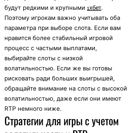
1хбет
будут редкими и крупными
.
Поэтому игрокам важно учитывать оба
параметра при выборе слота. Если вам
нравится более стабильный игровой
процесс с частыми выплатами,
выбирайте слоты с низкой
волатильностью. Если же вы готовы
рисковать ради больших выигрышей,
обращайте внимание на слоты с высокой
волатильностью, даже если они имеют
RTP немного ниже.
Стратегии для игры с учетом