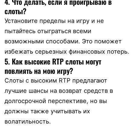
4. Что делать, если я проигрываю в
слоты?
Установите пределы на игру и не
пытайтесь отыграться всеми
возможными способами. Это поможет
избежать серьезных финансовых потерь.
5. Как высокие RTP слоты могут
повлиять на мою игру?
Слоты с высоким RTP предлагают
лучшие шансы на возврат средств в
долгосрочной перспективе, но вы
должны также учитывать их
волатильность.