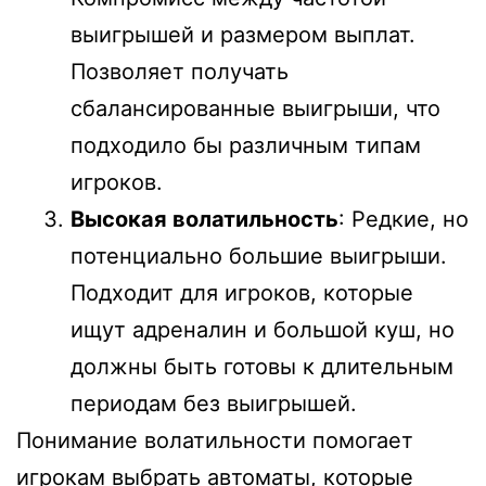
выигрышей и размером выплат.
Позволяет получать
сбалансированные выигрыши, что
подходило бы различным типам
игроков.
Высокая волатильность
: Редкие, но
потенциально большие выигрыши.
Подходит для игроков, которые
ищут адреналин и большой куш, но
должны быть готовы к длительным
периодам без выигрышей.
Понимание волатильности помогает
игрокам выбрать автоматы, которые