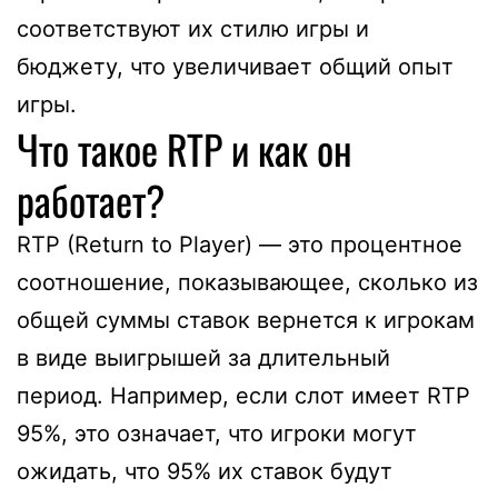
соответствуют их стилю игры и
бюджету, что увеличивает общий опыт
игры.
Что такое RTP и как он
работает?
RTP (Return to Player) — это процентное
соотношение, показывающее, сколько из
общей суммы ставок вернется к игрокам
в виде выигрышей за длительный
период. Например, если слот имеет RTP
95%, это означает, что игроки могут
ожидать, что 95% их ставок будут