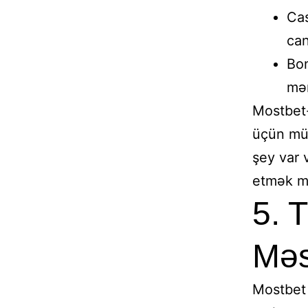
Cas
can
Bon
mər
Mostbet-
üçün mük
şey var 
etmək 
5. 
Məs
Mostbet 