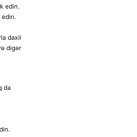
ik edin.
 edin.
la daxil
və digər
q da
din.