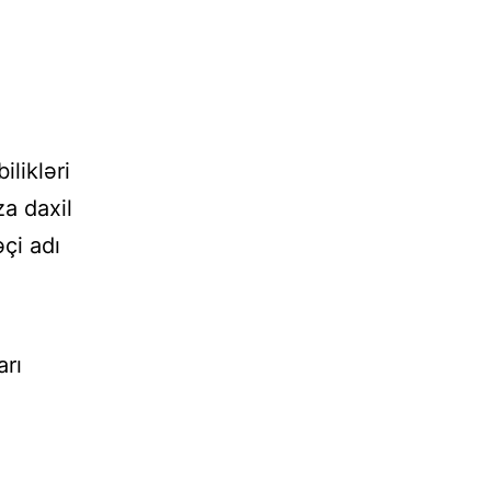
likləri
a daxil
əçi adı
arı