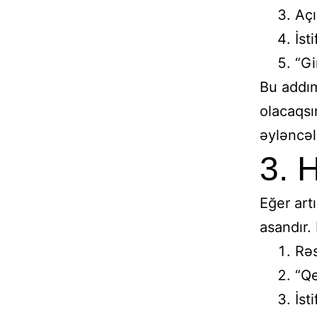
Açı
İst
“Gi
Bu addım
olacaqsı
əyləncəl
3. 
Eğer art
asandır.
Rəs
“Qe
İst