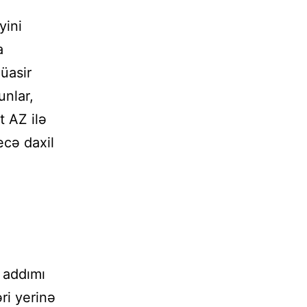
yini
a
üasir
unlar,
t AZ ilə
ecə daxil
 addımı
ri yerinə