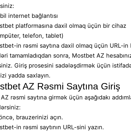
siniz:
bil internet bağlantısı
tbet platformasına daxil olmaq üçün bir cihaz
mpüter, telefon, tablet)
tbet-in rəsmi saytına daxil olmaq üçün URL-in bi
ləri tamamladıqdan sonra, Mostbet AZ hesabınız
siniz. Giriş prosesini sadələşdirmək üçün istifad
nizi yadda saxlayın.
stbet AZ Rəsmi Saytına Giriş
AZ rəsmi saytına girmək üçün aşağıdakı addıml
lərsiniz:
 öncə, brauzerinizi açın.
tbet-in rəsmi saytının URL-sini yazın.