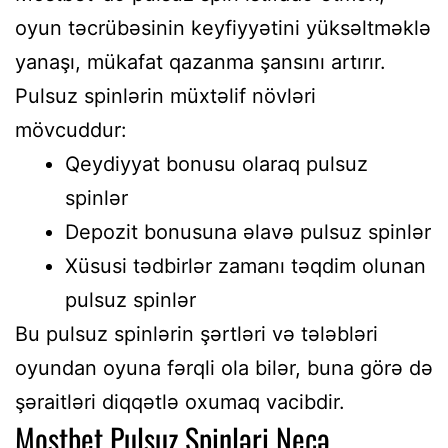
oyun təcrübəsinin keyfiyyətini yüksəltməklə
yanaşı, mükafat qazanma şansını artırır.
Pulsuz spinlərin müxtəlif növləri
mövcuddur:
Qeydiyyat bonusu olaraq pulsuz
spinlər
Depozit bonusuna əlavə pulsuz spinlər
Xüsusi tədbirlər zamanı təqdim olunan
pulsuz spinlər
Bu pulsuz spinlərin şərtləri və tələbləri
oyundan oyuna fərqli ola bilər, buna görə də
şəraitləri diqqətlə oxumaq vacibdir.
Mostbet Pulsuz Spinləri Necə