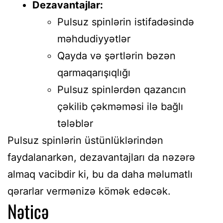
Dezavantajlar:
Pulsuz spinlərin istifadəsində
məhdudiyyətlər
Qayda və şərtlərin bəzən
qarmaqarışıqlığı
Pulsuz spinlərdən qazancın
çəkilib çəkməməsi ilə bağlı
tələblər
Pulsuz spinlərin üstünlüklərindən
faydalanarkən, dezavantajları da nəzərə
almaq vacibdir ki, bu da daha məlumatlı
qərarlar vermənizə kömək edəcək.
Nəticə