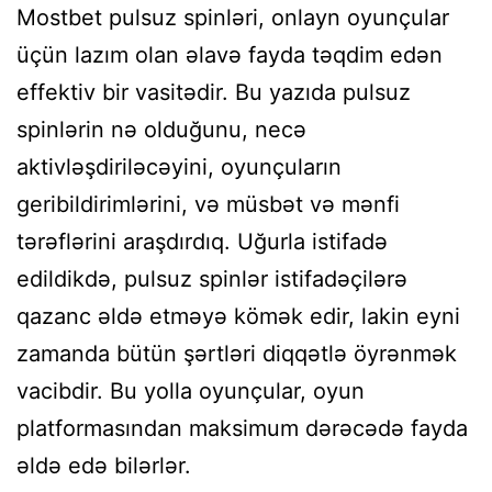
Mostbet pulsuz spinləri, onlayn oyunçular
üçün lazım olan əlavə fayda təqdim edən
effektiv bir vasitədir. Bu yazıda pulsuz
spinlərin nə olduğunu, necə
aktivləşdiriləcəyini, oyunçuların
geribildirimlərini, və müsbət və mənfi
tərəflərini araşdırdıq. Uğurla istifadə
edildikdə, pulsuz spinlər istifadəçilərə
qazanc əldə etməyə kömək edir, lakin eyni
zamanda bütün şərtləri diqqətlə öyrənmək
vacibdir. Bu yolla oyunçular, oyun
platformasından maksimum dərəcədə fayda
əldə edə bilərlər.