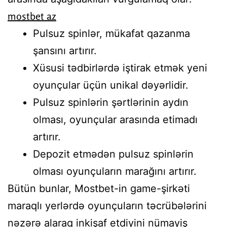
mostbet az
Pulsuz spinlər, mükafat qazanma
şansını artırır.
Xüsusi tədbirlərdə iştirak etmək yeni
oyunçular üçün unikal dəyərlidir.
Pulsuz spinlərin şərtlərinin aydın
olması, oyunçular arasında etimadı
artırır.
Depozit etmədən pulsuz spinlərin
olması oyunçuların marağını artırır.
Bütün bunlar, Mostbet-in game-şirkəti
maraqlı yerlərdə oyunçuların təcrübələrini
nəzərə alaraq inkişaf etdiyini nümayiş