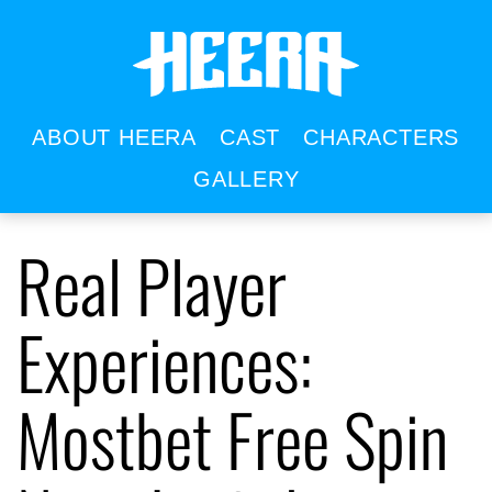
ABOUT HEERA
CAST
CHARACTERS
GALLERY
Real Player
Experiences:
Mostbet Free Spin