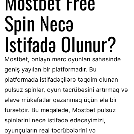
Mostbet Free
Spin Necə
Istifadə Olunur?
Mostbet, onlayn mərc oyunları sahəsində
geniş yayılan bir platformadır. Bu
platformada istifadəçilərə təqdim olunan
pulsuz spinlər, oyun təcrübəsini artırmaq və
əlavə mükafatlar qazanmaq üçün əla bir
fürsətdir. Bu məqalədə, Mostbet pulsuz
spinlərini necə istifadə edəcəyimizi,
oyunçuların real təcrübələrini və