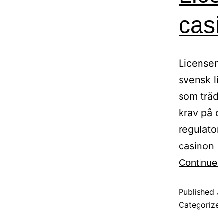
cas
Licensen
svensk l
som träd
krav på 
regulato
casinon 
Continue
Published
Categoriz