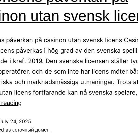
inon utan svensk lic
s påverkan på casinon utan svensk licens Casi
icens påverkas i hög grad av den svenska spell
de i kraft 2019. Den svenska licensen ställer ty
operatörer, och de som inte har licens möter bå
riska och marknadsmässiga utmaningar. Trots at
utan licens fortfarande kan nå svenska spelare,
 reading
July 24, 2025
ed as
сеточный домен