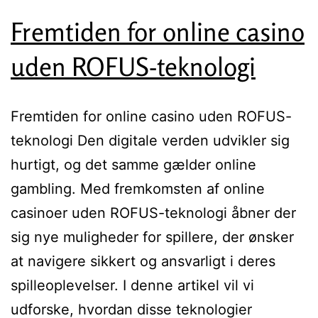
Fremtiden for online casino
uden ROFUS-teknologi
Fremtiden for online casino uden ROFUS-
teknologi Den digitale verden udvikler sig
hurtigt, og det samme gælder online
gambling. Med fremkomsten af online
casinoer uden ROFUS-teknologi åbner der
sig nye muligheder for spillere, der ønsker
at navigere sikkert og ansvarligt i deres
spilleoplevelser. I denne artikel vil vi
udforske, hvordan disse teknologier