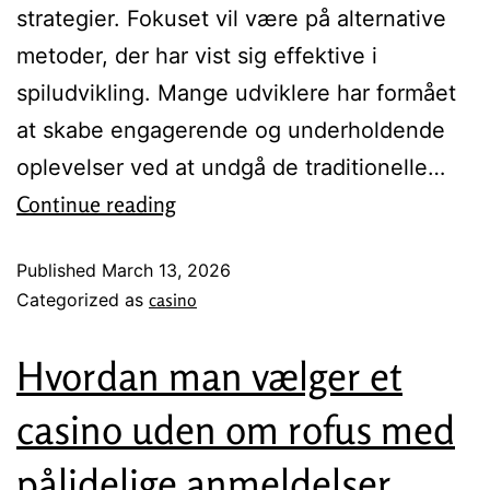
strategier. Fokuset vil være på alternative
metoder, der har vist sig effektive i
spiludvikling. Mange udviklere har formået
at skabe engagerende og underholdende
oplevelser ved at undgå de traditionelle…
Continue reading
Published
March 13, 2026
Categorized as
casino
Hvordan man vælger et
casino uden om rofus med
pålidelige anmeldelser