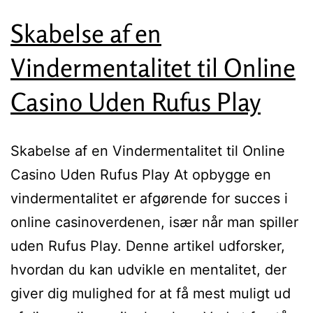
Skabelse af en
Vindermentalitet til Online
Casino Uden Rufus Play
Skabelse af en Vindermentalitet til Online
Casino Uden Rufus Play At opbygge en
vindermentalitet er afgørende for succes i
online casinoverdenen, især når man spiller
uden Rufus Play. Denne artikel udforsker,
hvordan du kan udvikle en mentalitet, der
giver dig mulighed for at få mest muligt ud