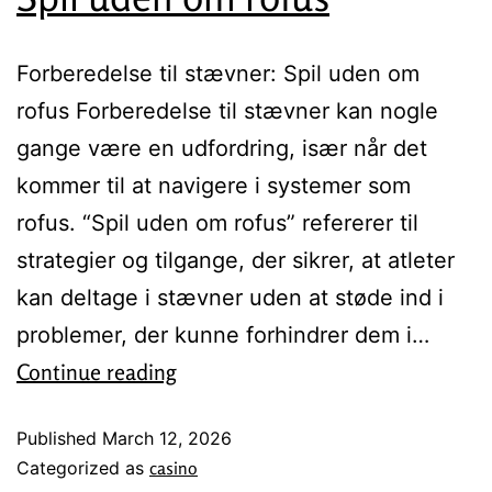
Forberedelse til stævner: Spil uden om
rofus Forberedelse til stævner kan nogle
gange være en udfordring, især når det
kommer til at navigere i systemer som
rofus. “Spil uden om rofus” refererer til
strategier og tilgange, der sikrer, at atleter
kan deltage i stævner uden at støde ind i
problemer, der kunne forhindrer dem i…
Continue reading
Published
March 12, 2026
Categorized as
casino