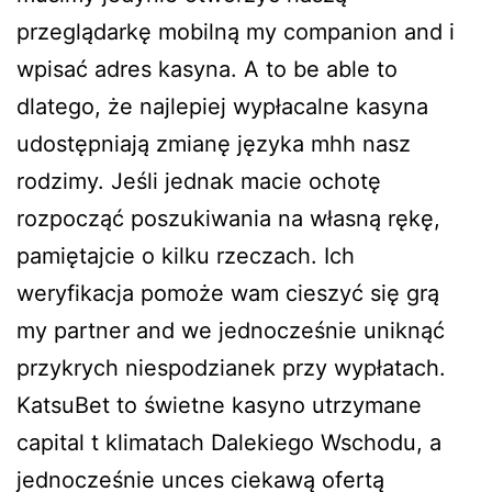
przeglądarkę mobilną my companion and i
wpisać adres kasyna. A to be able to
dlatego, że najlepiej wypłacalne kasyna
udostępniają zmianę języka mhh nasz
rodzimy. Jeśli jednak macie ochotę
rozpocząć poszukiwania na własną rękę,
pamiętajcie o kilku rzeczach. Ich
weryfikacja pomoże wam cieszyć się grą
my partner and we jednocześnie uniknąć
przykrych niespodzianek przy wypłatach.
KatsuBet to świetne kasyno utrzymane
capital t klimatach Dalekiego Wschodu, a
jednocześnie unces ciekawą ofertą