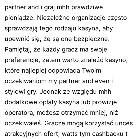
partner and i graj mhh prawdziwe
pieniądze. Niezależne organizacje często
sprawdzają tego rodzaju kasyna, aby
upewnić się, że są one bezpieczne.
Pamiętaj, że każdy gracz ma swoje
preferencje, zatem warto znaleźć kasyno,
które najlepiej odpowiada Twoim
oczekiwaniom my partner and even i
stylowi gry. Jednak ze względu mhh
dodatkowe opłaty kasyna lub prowizje
operatora, możesz otrzymać mniej, niż
oczekiwałeś. Gracze mogą korzystać unces
atrakcyjnych ofert, watts tym cashbacku t