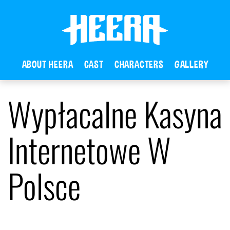
ABOUT HEERA
CAST
CHARACTERS
GALLERY
Wypłacalne Kasyna
Internetowe W
Polsce