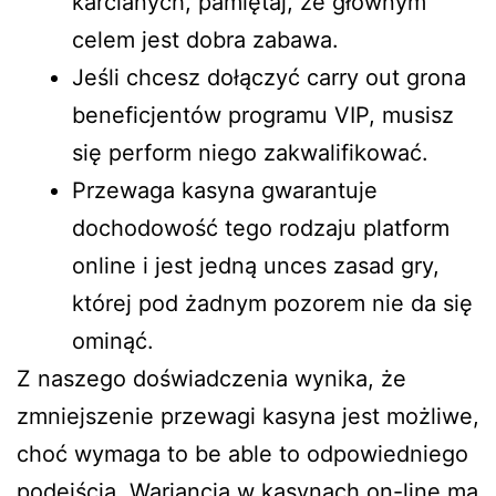
karcianych, pamiętaj, że głównym
celem jest dobra zabawa.
Jeśli chcesz dołączyć carry out grona
beneficjentów programu VIP, musisz
się perform niego zakwalifikować.
Przewaga kasyna gwarantuje
dochodowość tego rodzaju platform
online i jest jedną unces zasad gry,
której pod żadnym pozorem nie da się
ominąć.
Z naszego doświadczenia wynika, że
zmniejszenie przewagi kasyna jest możliwe,
choć wymaga to be able to odpowiedniego
podejścia. Wariancja w kasynach on-line ma