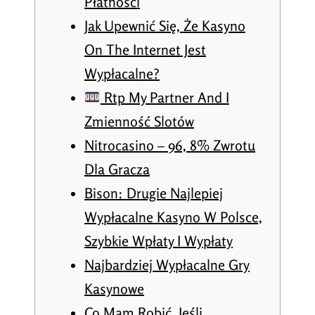
Płatności
Jak Upewnić Się, Że Kasyno
On The Internet Jest
Wypłacalne?
Rtp My Partner And I
Zmienność Slotów
Nitrocasino – 96, 8% Zwrotu
Dla Gracza
Bison: Drugie Najlepiej
Wypłacalne Kasyno W Polsce,
Szybkie Wpłaty I Wypłaty
Najbardziej Wypłacalne Gry
Kasynowe
Co Mam Robić, Jeśli