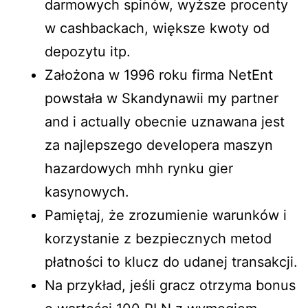
darmowych spinów, wyższe procenty
w cashbackach, większe kwoty od
depozytu itp.
Założona w 1996 roku firma NetEnt
powstała w Skandynawii my partner
and i actually obecnie uznawana jest
za najlepszego developera maszyn
hazardowych mhh rynku gier
kasynowych.
Pamiętaj, że zrozumienie warunków i
korzystanie z bezpiecznych metod
płatności to klucz do udanej transakcji.
Na przykład, jeśli gracz otrzyma bonus