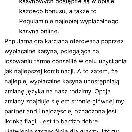
kasynowych dostępne są w opisie
każdego bonusu, a także to
Regulaminie najlepiej wypłacalnego
kasyna online.
Popularna gra karciana oferowana poprzez
wypłacalne kasyna, polegająca na
losowaniu terme conseillé w celu uzyskania
jak najlepszej kombinacji. A to zatem, że
najlepiej wypłacalne kasyna udostępniają
zmianę języka na nasz rodzimy. Opcja
zmiany znajduje się em stronie głównej my
partner and i najczęściej oznaczona jest
ikonką flagi. Jest to bardzo dobre
ułatwienie szczególnie dla graczy, którzy