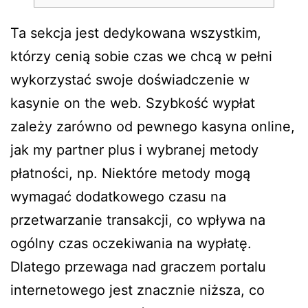
Ta sekcja jest dedykowana wszystkim,
którzy cenią sobie czas we chcą w pełni
wykorzystać swoje doświadczenie w
kasynie on the web. Szybkość wypłat
zależy zarówno od pewnego kasyna online,
jak my partner plus i wybranej metody
płatności, np. Niektóre metody mogą
wymagać dodatkowego czasu na
przetwarzanie transakcji, co wpływa na
ogólny czas oczekiwania na wypłatę.
Dlatego przewaga nad graczem portalu
internetowego jest znacznie niższa, co