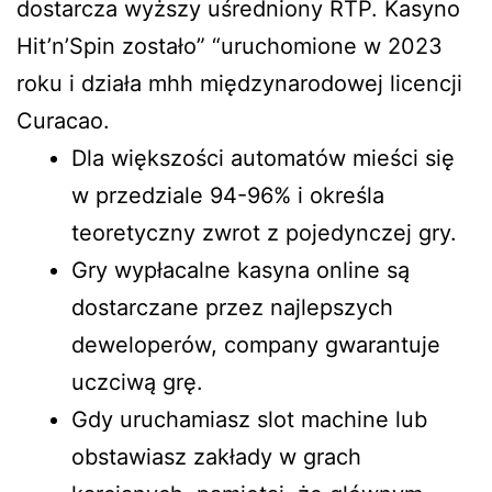
dostarcza wyższy uśredniony RTP. Kasyno
Hit’n’Spin zostało” “uruchomione w 2023
roku i działa mhh międzynarodowej licencji
Curacao.
Dla większości automatów mieści się
w przedziale 94-96% i określa
teoretyczny zwrot z pojedynczej gry.
Gry wypłacalne kasyna online są
dostarczane przez najlepszych
deweloperów, company gwarantuje
uczciwą grę.
Gdy uruchamiasz slot machine lub
obstawiasz zakłady w grach