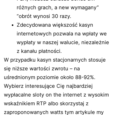
różnych grach, a new wymagany”
“obrót wynosi 30 razy.
Zdecydowana większość kasyn
internetowych pozwala na wpłaty we
wypłaty w naszej walucie, niezależnie
z kanału płatności.
W przypadku kasyn stacjonarnych stosuje
się niższe wartości zwrotu – na
uśrednionym poziomie około 88-92%.
Wybierz interesujące Cię najbardziej
wypłacalne sloty on the internet z wysokim
wskaźnikiem RTP albo skorzystaj z
zaproponowanych watts tym artykule my