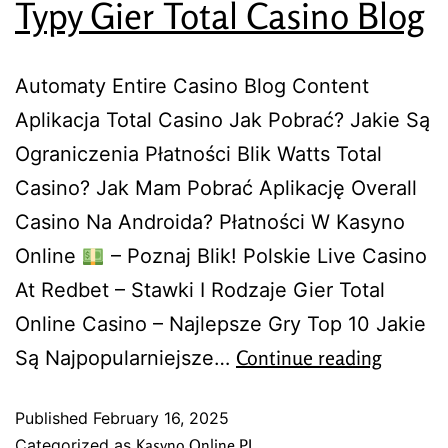
Typy Gier Total Casino Blog
Automaty Entire Casino Blog Content
Aplikacja Total Casino Jak Pobrać? Jakie Są
Ograniczenia Płatności Blik Watts Total
Casino? Jak Mam Pobrać Aplikację Overall
Casino Na Androida? Płatności W Kasyno
Online
– Poznaj Blik! Polskie Live Casino
At Redbet – Stawki I Rodzaje Gier Total
Online Casino – Najlepsze Gry Top 10 Jakie
Continue reading
Są Najpopularniejsze…
Published
February 16, 2025
Categorized as
Kasyno Online PL