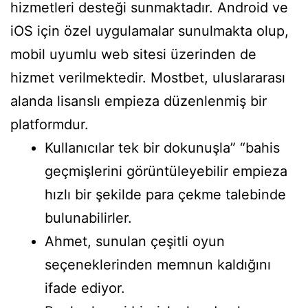
hizmetleri desteği sunmaktadır. Android ve
iOS için özel uygulamalar sunulmakta olup,
mobil uyumlu web sitesi üzerinden de
hizmet verilmektedir. Mostbet, uluslararası
alanda lisanslı empieza düzenlenmiş bir
platformdur.
Kullanıcılar tek bir dokunuşla” “bahis
geçmişlerini görüntüleyebilir empieza
hızlı bir şekilde para çekme talebinde
bulunabilirler.
Ahmet, sunulan çeşitli oyun
seçeneklerinden memnun kaldığını
ifade ediyor.