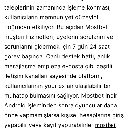
taleplerinin zamanında işleme konması,
kullanıcıların memnuniyet düzeyini
doğrudan etkiliyor. Bu açıdan Mostbet
müşteri hizmetleri, üyelerin sorularını ve
sorunlarını gidermek için 7 gün 24 saat
görev başında. Canlı destek hattı, anlık
mesajlaşma empieza e-posta gibi çeşitli
iletişim kanalları sayesinde platform,
kullanıcılarının your ex an ulaşılabilir bir
muhatap bulmasını sağlıyor. Mostbet indir
Android işleminden sonra oyuncular daha
önce yapmamışlarsa kişisel hesaplarına giriş
mostbet
yapabilir veya kayıt yaptırabilirler