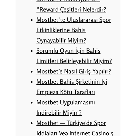
“Reward Çeşitleri Nelerdir?
Mostbet’te Uluslararası Spor
Etkinliklerine Bahis
Oynayabilir Miyim?
Sorumlu Oyun İçin Bahis
Limitleri Belirleyebilir Miyim?
Mostbet’e Nasıl Giriş Yapılır?
Mostbet Bahis Şirketinin Iyi
Empieza Kötü Tarafları
Mostbet Uygulamasını
Indirebilir Miyim?
Mostbet — Türkiye’de Spor
Iddiaları Veə Internet Casino 5