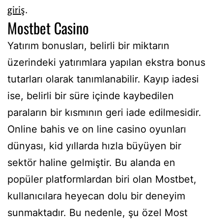
giriş
.
Mostbet Casino
Yatırım bonusları, belirli bir miktarın
üzerindeki yatırımlara yapılan ekstra bonus
tutarları olarak tanımlanabilir. Kayıp iadesi
ise, belirli bir süre içinde kaybedilen
paraların bir kısmının geri iade edilmesidir.
Online bahis ve on line casino oyunları
dünyası, kid yıllarda hızla büyüyen bir
sektör haline gelmiştir. Bu alanda en
popüler platformlardan biri olan Mostbet,
kullanıcılara heyecan dolu bir deneyim
sunmaktadır. Bu nedenle, şu özel Most