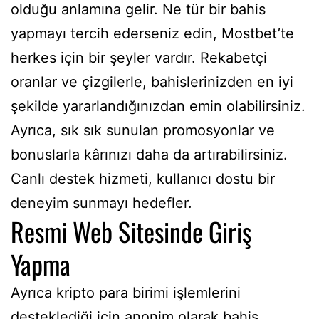
olduğu anlamına gelir. Ne tür bir bahis
yapmayı tercih ederseniz edin, Mostbet’te
herkes için bir şeyler vardır. Rekabetçi
oranlar ve çizgilerle, bahislerinizden en iyi
şekilde yararlandığınızdan emin olabilirsiniz.
Ayrıca, sık sık sunulan promosyonlar ve
bonuslarla kârınızı daha da artırabilirsiniz.
Canlı destek hizmeti, kullanıcı dostu bir
deneyim sunmayı hedefler.
Resmi Web Sitesinde Giriş
Yapma
Ayrıca kripto para birimi işlemlerini
desteklediği için anonim olarak bahis