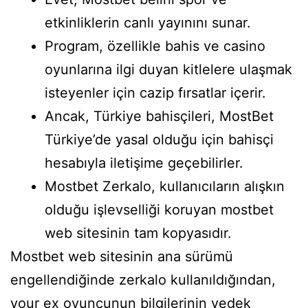
etkinliklerin canlı yayınını sunar.
Program, özellikle bahis ve casino
oyunlarına ilgi duyan kitlelere ulaşmak
isteyenler için cazip fırsatlar içerir.
Ancak, Türkiye bahisçileri, MostBet
Türkiye’de yasal olduğu için bahisçi
hesabıyla iletişime geçebilirler.
Mostbet Zerkalo, kullanıcıların alışkın
olduğu işlevselliği koruyan mostbet
web sitesinin tam kopyasıdır.
Mostbet web sitesinin ana sürümü
engellendiğinde zerkalo kullanıldığından,
your ex oyuncunun bilgilerinin yedek