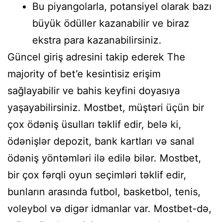
Bu piyangolarla, potansiyel olarak bazı
büyük ödüller kazanabilir ve biraz
ekstra para kazanabilirsiniz.
Güncel giriş adresini takip ederek The
majority of bet’e kesintisiz erişim
sağlayabilir ve bahis keyfini doyasıya
yaşayabilirsiniz. Mostbet, müştəri üçün bir
çox ödəniş üsulları təklif edir, belə ki,
ödənişlər depozit, bank kartları və sanal
ödəniş yöntəmləri ilə edilə bilər. Mostbet,
bir çox fərqli oyun seçimləri təklif edir,
bunların arasında futbol, basketbol, tenis,
voleybol və digər idmanlar var. Mostbet-də,