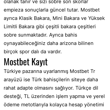
olanak tanır ve sizi sobre son skorlar
empieza sonuçlarla güncel tutar. Mostbet
ayrıca Klasik Bakara, Mini Bakara ve Yüksek
Limitli Bakara gibi çeşitli bakara çeşitleri
sobre sunmaktadır. Ayrıca bahis
oynayabileceğiniz daha arizona bilinen
birçok spor dalı da vardır.
Mostbet Kayıt
Türkiye pazarına uyarlanmış Mostbet Tr
arayüzü ise Türk bahisçilerin siteye daha
rahat adapte olmasını sağlıyor. Türkçe dil
desteği, TL üzerinden işlem yapma ve yerel
ödeme metotlarıyla kolayca hesap yönetimi