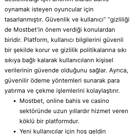
oynamak isteyen oyuncular için
tasarlanmıştır. Güvenlik ve kullanıcı” “gizliliği
de Mostbet’in önem verdiği konulardan
biridir. Platform, kullanıcı bilgilerini güvenli
bir şekilde korur ve gizlilik politikalarına sıkı
sıkıya bağlı kalarak kullanıcıların kişisel
verilerinin güvende olduğunu sağlar. Ayrıca,
güvenilir ödeme yöntemleri sunarak para
yatırma ve çekme işlemlerini kolaylaştırır.
Mostbet, online bahis ve casino
sektöründe uzun yıllardır hizmet veren
köklü bir platformdur.
Yeni kullanıcılar için hoş geldin