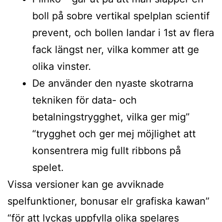
boll på sobre vertikal spelplan scientif
prevent, och bollen landar i 1st av flera
fack längst ner, vilka kommer att ge
olika vinster.
De använder den nyaste skotrarna
tekniken för data- och
betalningstrygghet, vilka ger mig”
“trygghet och ger mej möjlighet att
konsentrera mig fullt ribbons på
spelet.
Vissa versioner kan ge avviknade
spelfunktioner, bonusar elr grafiska kawan”
“för att lyckas uppfylla olika spelares