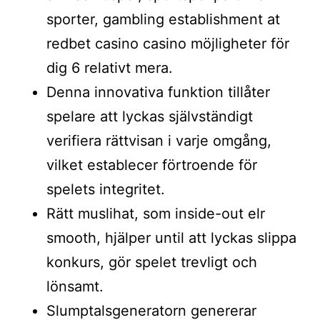
sporter, gambling establishment at
redbet casino casino möjligheter för
dig 6 relativt mera.
Denna innovativa funktion tillåter
spelare att lyckas självständigt
verifiera rättvisan i varje omgång,
vilket establecer förtroende för
spelets integritet.
Rätt muslihat, som inside-out elr
smooth, hjälper until att lyckas slippa
konkurs, gör spelet trevligt och
lönsamt.
Slumptalsgeneratorn genererar