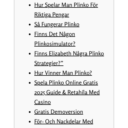
Hur Spelar Man Plinko För
Riktiga Pengar
Så Fungerar Plinko
Finns Det Någon
Plinkosimulator?
Finns Elizabeth Några Plinko
Strategier?”
Hur Vinner Man Plinko?
Spela Plinko Online Gratis
2025 Guide & Retahíla Med
Casino
Gratis Demoversion
För- Och Nackdelar Med