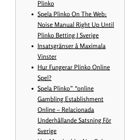
Plinko
Spela Plinko On The Web:
Noise Manual Right Up Until
Plinko Betting I Sverige
Insatsgränser å Maximala
Vinster
Hur Fungerar Plinko Online
Spel?
Spela Plinko” “online
Gambling Establishment
Online – Relacionada
Underhållande Satsning För
Sverige