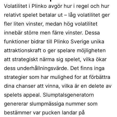
Volatilitet i Plinko avgör hur i regel och hur
relativt spelet betalar ut – låg volatilitet ger
fler liten vinster, medan hög volatilitet
innebär större men färre vinster. Dessa
funktioner bidrar till Plinko Sverige unika
attraktionskraft o ger spelare möjligheten
att strategiskt närma sig spelet, vilka ökar
dess underhållningsvärde. Det finns inga
strategier som har mulighed for at förbättra
dina chanser att vinna, vilka är en delete av
spelets appeal. Slumptalsgeneratorn
genererar slumpmässiga nummer som
bestämmer var pucken landar på