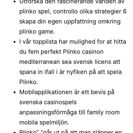
Utforska den fascinerande världen av
plinko spel, controllo olika strategier 6
skapa din egen uppfattning omkring
plinko game.
I vår topplista har mulighed for at hitta
du fem perfekt Plinko casinon
mediterranean sea svensk licens att
spana in ifall i är nyfiken på att spela
Plinko.
Mobilapplikationen är ett bevis på
svenska casinospels
anpassningsförmåga till family room
mobila spelmiljön.
Plinko” “går ut på att man släpper en