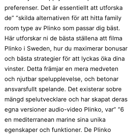
preferenser. Det är essentiellt att utforska
de” “skilda alternativen för att hitta family
room type av Plinko som passar dig bäst.
Här utforskar ni de bästa ställena att filma
Plinko i Sweden, hur du maximerar bonusar
och bästa strategier för att lyckas öka dina
vinster. Detta främjar en mera medveten
och njutbar spelupplevelse, och betonar
ansvarsfullt spelande. Det existerar sobre
mängd spelutvecklare och har skapat deras
egna versioner audio-video Plinko, var” “6
en mediterranean marine sina unika
egenskaper och funktioner. De Plinko