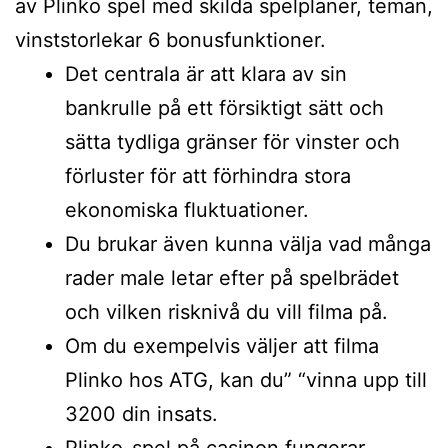
av Plinko spel med skilda spelplaner, teman,
vinststorlekar 6 bonusfunktioner.
Det centrala är att klara av sin
bankrulle på ett försiktigt sätt och
sätta tydliga gränser för vinster och
förluster för att förhindra stora
ekonomiska fluktuationer.
Du brukar även kunna välja vad många
rader male letar efter på spelbrädet
och vilken risknivå du vill filma på.
Om du exempelvis väljer att filma
Plinko hos ATG, kan du” “vinna upp till
3200 din insats.