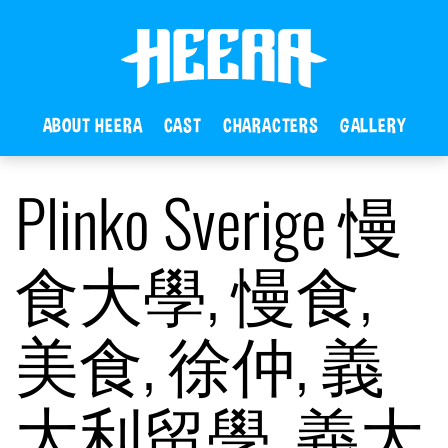
ABOUT HEERA
CAST
CHARACTERS
GALLERY
Plinko Sverige 慢
食大學, 慢食,
美食, 徐仲, 義
大利留學, 義大