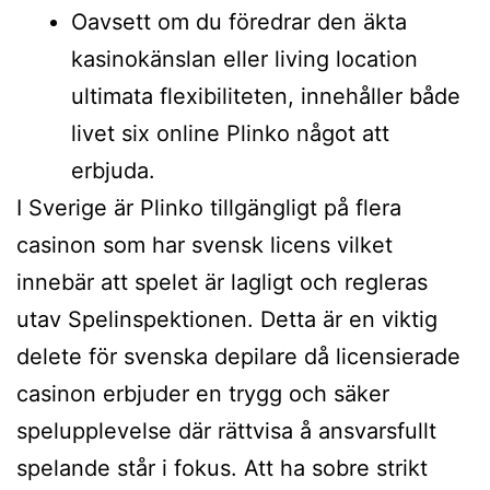
Oavsett om du föredrar den äkta
kasinokänslan eller living location
ultimata flexibiliteten, innehåller både
livet six online Plinko något att
erbjuda.
I Sverige är Plinko tillgängligt på flera
casinon som har svensk licens vilket
innebär att spelet är lagligt och regleras
utav Spelinspektionen. Detta är en viktig
delete för svenska depilare då licensierade
casinon erbjuder en trygg och säker
spelupplevelse där rättvisa å ansvarsfullt
spelande står i fokus. Att ha sobre strikt