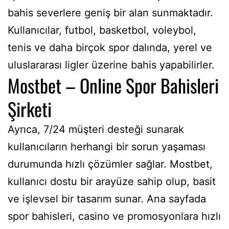
bahis severlere geniş bir alan sunmaktadır.
Kullanıcılar, futbol, basketbol, voleybol,
tenis ve daha birçok spor dalında, yerel ve
uluslararası ligler üzerine bahis yapabilirler.
Mostbet – Online Spor Bahisleri
Şirketi
Ayrıca, 7/24 müşteri desteği sunarak
kullanıcıların herhangi bir sorun yaşaması
durumunda hızlı çözümler sağlar. Mostbet,
kullanıcı dostu bir arayüze sahip olup, basit
ve işlevsel bir tasarım sunar. Ana sayfada
spor bahisleri, casino ve promosyonlara hızlı