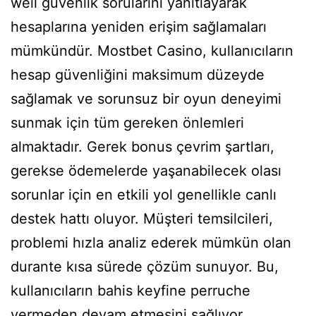
weil güvenlik sorularını yanıtlayarak
hesaplarına yeniden erişim sağlamaları
mümkündür. Mostbet Casino, kullanıcıların
hesap güvenliğini maksimum düzeyde
sağlamak ve sorunsuz bir oyun deneyimi
sunmak için tüm gereken önlemleri
almaktadır. Gerek bonus çevrim şartları,
gerekse ödemelerde yaşanabilecek olası
sorunlar için en etkili yol genellikle canlı
destek hattı oluyor. Müşteri temsilcileri,
problemi hızla analiz ederek mümkün olan
durante kısa sürede çözüm sunuyor. Bu,
kullanıcıların bahis keyfine perruche
vermeden devam etmesini sağlıyor.