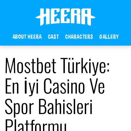
ABOUT HEERA
CAST
CHARACTERS
GALLERY
Mostbet Türkiye:
En İyi Casino Ve
Spor Bahisleri
Platformu