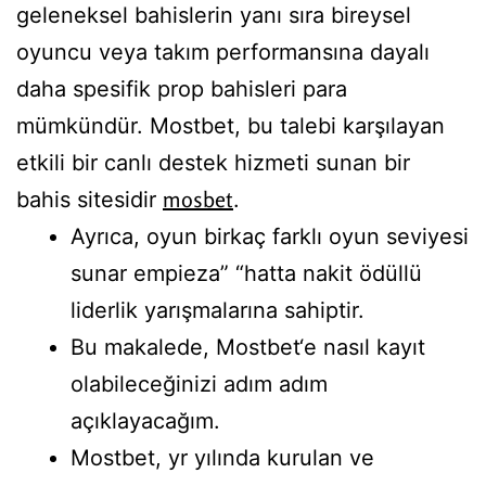
geleneksel bahislerin yanı sıra bireysel
oyuncu veya takım performansına dayalı
daha spesifik prop bahisleri para
mümkündür. Mostbet, bu talebi karşılayan
etkili bir canlı destek hizmeti sunan bir
mosbet
bahis sitesidir
.
Ayrıca, oyun birkaç farklı oyun seviyesi
sunar empieza” “hatta nakit ödüllü
liderlik yarışmalarına sahiptir.
Bu makalede, Mostbet‘e nasıl kayıt
olabileceğinizi adım adım
açıklayacağım.
Mostbet, yr yılında kurulan ve