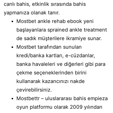
canlı bahis, etkinlik sırasında bahis
yapmanıza olanak tanır.
Mostbet ankle rehab ebook yeni
başlayanlara sprained ankle treatment
de sadık müşterilere ikramiye sunar.
Mostbet tarafından sunulan
kredi/banka kartları, e-cüzdanlar,
banka havaleleri ve diğerleri gibi para
çekme seçeneklerinden birini
kullanarak kazancınızı nakde
çevirebilirsiniz.
Mostbettr – uluslararası bahis empieza
oyun platformu olarak 2009 yılından