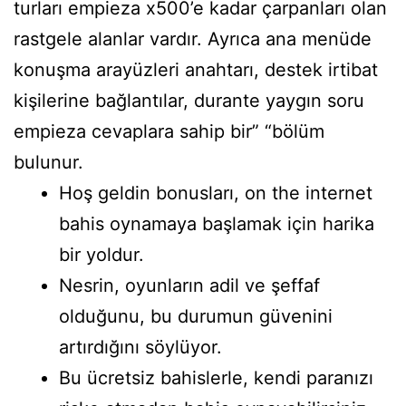
turları empieza x500’e kadar çarpanları olan
rastgele alanlar vardır. Ayrıca ana menüde
konuşma arayüzleri anahtarı, destek irtibat
kişilerine bağlantılar, durante yaygın soru
empieza cevaplara sahip bir” “bölüm
bulunur.
Hoş geldin bonusları, on the internet
bahis oynamaya başlamak için harika
bir yoldur.
Nesrin, oyunların adil ve şeffaf
olduğunu, bu durumun güvenini
artırdığını söylüyor.
Bu ücretsiz bahislerle, kendi paranızı