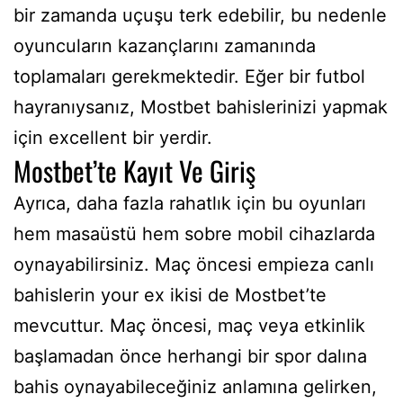
bir zamanda uçuşu terk edebilir, bu nedenle
oyuncuların kazançlarını zamanında
toplamaları gerekmektedir. Eğer bir futbol
hayranıysanız, Mostbet bahislerinizi yapmak
için excellent bir yerdir.
Mostbet’te Kayıt Ve Giriş
Ayrıca, daha fazla rahatlık için bu oyunları
hem masaüstü hem sobre mobil cihazlarda
oynayabilirsiniz. Maç öncesi empieza canlı
bahislerin your ex ikisi de Mostbet’te
mevcuttur. Maç öncesi, maç veya etkinlik
başlamadan önce herhangi bir spor dalına
bahis oynayabileceğiniz anlamına gelirken,