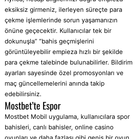
eksiksiz girmeniz, ilerleyen süreçte para
çekme işlemlerinde sorun yaşamanızın
önüne geçecektir. Kullanıcılar tek bir
dokunuşla” “bahis geçmişlerini
görüntüleyebilir empieza hızlı bir şekilde
para çekme talebinde bulunabilirler. Bildirim
ayarları sayesinde özel promosyonları ve
maç güncellemelerini anında takip
edebilirsiniz.
Mostbet’te Espor
Mostbet Mobil uygulama, kullanıcılara spor
bahisleri, canlı bahisler, online casino
oyunları ve daha fazlası gibi geniş bir oyun