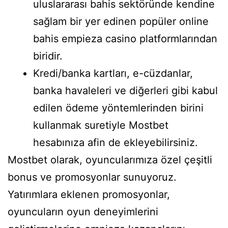
uluslararası bahis sektöründe kendine
sağlam bir yer edinen popüler online
bahis empieza casino platformlarından
biridir.
Kredi/banka kartları, e-cüzdanlar,
banka havaleleri ve diğerleri gibi kabul
edilen ödeme yöntemlerinden birini
kullanmak suretiyle Mostbet
hesabınıza afin de ekleyebilirsiniz.
Mostbet olarak, oyuncularımıza özel çeşitli
bonus ve promosyonlar sunuyoruz.
Yatırımlara eklenen promosyonlar,
oyuncuların oyun deneyimlerini