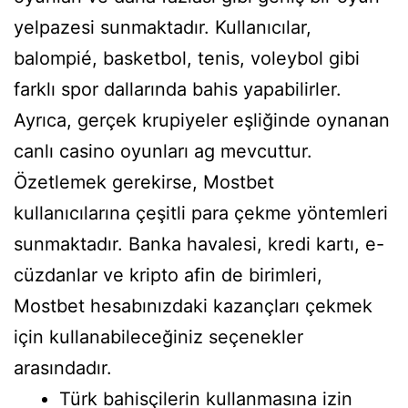
yelpazesi sunmaktadır. Kullanıcılar,
balompié, ​​basketbol, ​​tenis, voleybol gibi
farklı spor dallarında bahis yapabilirler.
Ayrıca, gerçek krupiyeler eşliğinde oynanan
canlı casino oyunları ag mevcuttur.
Özetlemek gerekirse, Mostbet
kullanıcılarına çeşitli para çekme yöntemleri
sunmaktadır. Banka havalesi, kredi kartı, e-
cüzdanlar ve kripto afin de birimleri,
Mostbet hesabınızdaki kazançları çekmek
için kullanabileceğiniz seçenekler
arasındadır.
Türk bahisçilerin kullanmasına izin