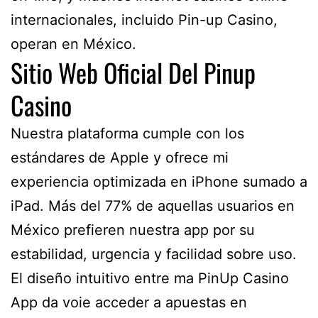
internacionales, incluido Pin-up Casino,
operan en México.
Sitio Web Oficial Del Pinup
Casino
Nuestra plataforma cumple con los
estándares de Apple y ofrece mi
experiencia optimizada en iPhone sumado a
iPad. Más del 77% de aquellas usuarios en
México prefieren nuestra app por su
estabilidad, urgencia y facilidad sobre uso.
El diseño intuitivo entre ma PinUp Casino
App da voie acceder a apuestas en