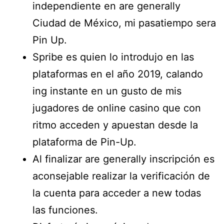
independiente en are generally
Ciudad de México, mi pasatiempo sera
Pin Up.
Spribe es quien lo introdujo en las
plataformas en el año 2019, calando
ing instante en un gusto de mis
jugadores de online casino que con
ritmo acceden y apuestan desde la
plataforma de Pin-Up.
Al finalizar are generally inscripción es
aconsejable realizar la verificación de
la cuenta para acceder a new todas
las funciones.