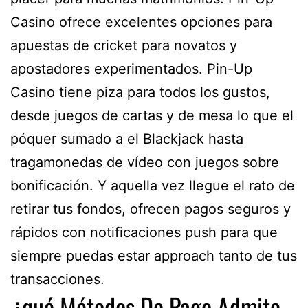
Casino ofrece excelentes opciones para
apuestas de cricket para novatos y
apostadores experimentados. Pin-Up
Casino tiene piza para todos los gustos,
desde juegos de cartas y de mesa lo que el
póquer sumado a el Blackjack hasta
tragamonedas de vídeo con juegos sobre
bonificación. Y aquella vez llegue el rato de
retirar tus fondos, ofrecen pagos seguros y
rápidos con notificaciones push para que
siempre puedas estar approach tanto de tus
transacciones.
¿qué Métodos De Pago Admite