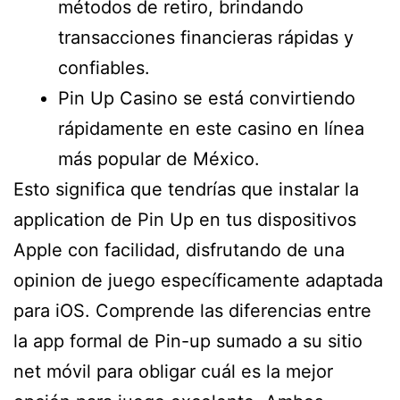
métodos de retiro, brindando
transacciones financieras rápidas y
confiables.
Pin Up Casino se está convirtiendo
rápidamente en este casino en línea
más popular de México.
Esto significa que tendrías que instalar la
application de Pin Up en tus dispositivos
Apple con facilidad, disfrutando de una
opinion de juego específicamente adaptada
para iOS. Comprende las diferencias entre
la app formal de Pin-up sumado a su sitio
net móvil para obligar cuál es la mejor