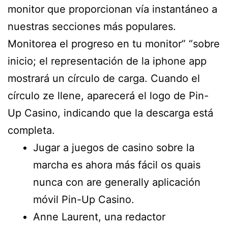
monitor que proporcionan vía instantáneo a
nuestras secciones más populares.
Monitorea el progreso en tu monitor” “sobre
inicio; el representación de la iphone app
mostrará un círculo de carga. Cuando el
círculo ze llene, aparecerá el logo de Pin-
Up Casino, indicando que la descarga está
completa.
Jugar a juegos de casino sobre la
marcha es ahora más fácil os quais
nunca con are generally aplicación
móvil Pin-Up Casino.
Anne Laurent, una redactor