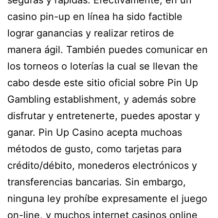
seguras y rápidas. Efectivamente, en un
casino pin-up en línea ha sido factible
lograr ganancias y realizar retiros de
manera ágil. También puedes comunicar en
los torneos o loterías la cual se llevan the
cabo desde este sitio oficial sobre Pin Up
Gambling establishment, y además sobre
disfrutar y entretenerte, puedes apostar y
ganar. Pin Up Casino acepta muchoas
métodos de gusto, como tarjetas para
crédito/débito, monederos electrónicos y
transferencias bancarias. Sin embargo,
ninguna ley prohíbe expresamente el juego
on-line, y muchos internet casinos online