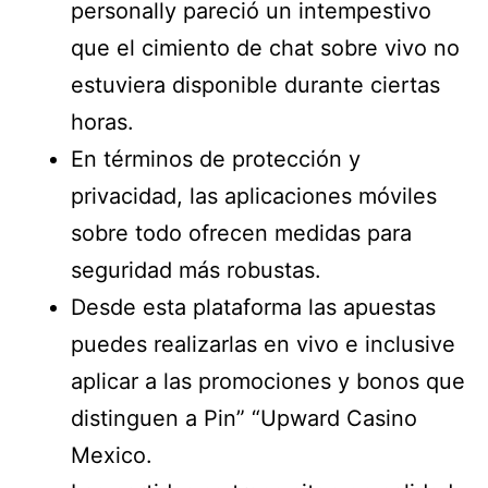
personally pareció un intempestivo
que el cimiento de chat sobre vivo no
estuviera disponible durante ciertas
horas.
En términos de protección y
privacidad, las aplicaciones móviles
sobre todo ofrecen medidas para
seguridad más robustas.
Desde esta plataforma las apuestas
puedes realizarlas en vivo e inclusive
aplicar a las promociones y bonos que
distinguen a Pin” “Upward Casino
Mexico.