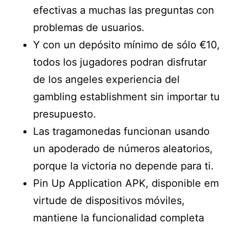
efectivas a muchas las preguntas con
problemas de usuarios.
Y con un depósito mínimo de sólo €10,
todos los jugadores podran disfrutar
de los angeles experiencia del
gambling establishment sin importar tu
presupuesto.
Las tragamonedas funcionan usando
un apoderado de números aleatorios,
porque la victoria no depende para ti.
Pin Up Application APK, disponible em
virtude de dispositivos móviles,
mantiene la funcionalidad completa