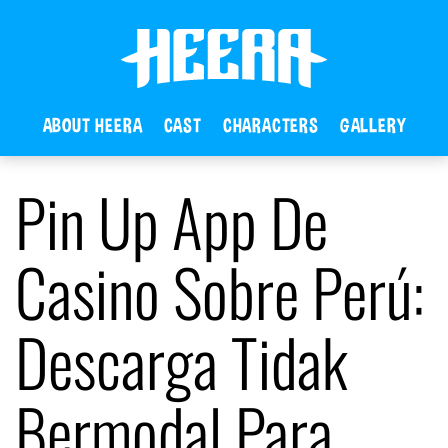
ABOUT HEERA
CAST
CHARACTERS
GALLERY
Pin Up App De
Casino Sobre Perú:
Descarga Tidak
Bermodal Para