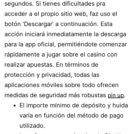
segundos. Si tienes dificultades pra
acceder a el propio sitio web, faz uso el
botón ‘Descargar’ a continuación. Esta
acción iniciará inmediatamente la descarga
para la app oficial, permitiéndote comenzar
rápidamente a jugar sobre el casino con
realizar apuestas. En términos de
protección y privacidad, todas las
aplicaciones móviles sobre todo ofrecen
pin up
medidas de seguridad más robustas
.
El importe mínimo de depósito y huida
varía en función del método de pago
utilizado.