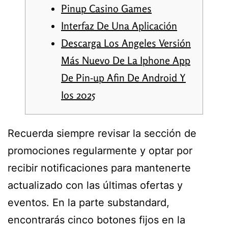
Pinup Casino Games
Interfaz De Una Aplicación
Descarga Los Angeles Versión
Más Nuevo De La Iphone App
De Pin-up Afin De Android Y
Ios 2025
Recuerda siempre revisar la sección de
promociones regularmente y optar por
recibir notificaciones para mantenerte
actualizado con las últimas ofertas y
eventos. En la parte substandard,
encontrarás cinco botones fijos en la