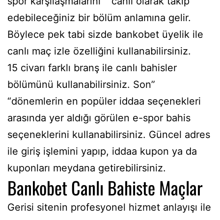
spor karşılaşmalarını” “canlı olarak takip
edebileceğiniz bir bölüm anlamına gelir.
Böylece pek tabi sizde bankobet üyelik ile
canlı maç izle özelliğini kullanabilirsiniz.
15 civarı farklı branş ile canlı bahisler
bölümünü kullanabilirsiniz. Son”
“dönemlerin en popüler iddaa seçenekleri
arasında yer aldığı görülen e-spor bahis
seçeneklerini kullanabilirsiniz. Güncel adres
ile giriş işlemini yapıp, iddaa kupon ya da
kuponları meydana getirebilirsiniz.
Bankobet Canlı Bahiste Maçlar
Gerisi sitenin profesyonel hizmet anlayışı ile