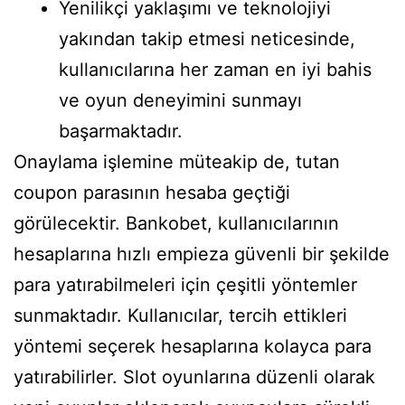
Yenilikçi yaklaşımı ve teknolojiyi
yakından takip etmesi neticesinde,
kullanıcılarına her zaman en iyi bahis
ve oyun deneyimini sunmayı
başarmaktadır.
Onaylama işlemine müteakip de, tutan
coupon parasının hesaba geçtiği
görülecektir. Bankobet, kullanıcılarının
hesaplarına hızlı empieza güvenli bir şekilde
para yatırabilmeleri için çeşitli yöntemler
sunmaktadır. Kullanıcılar, tercih ettikleri
yöntemi seçerek hesaplarına kolayca para
yatırabilirler. Slot oyunlarına düzenli olarak