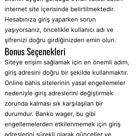
internet site içerisinde belirtilmektedir.
Hesabınıza giriş yaparken sorun
yaşıyorsanız, öncelikle kullanıcı adı ve
şifrenizi doğru girdiğinizden emin olun.
Bonus Seçenekleri
Siteye erişim sağlamak için en önemli adım,
giriş adresini doğru bir şekilde kullanmaktır.
Online bahis sitelerinin yasal engellemeler
nedeniyle giriş adreslerini değiştirmek
zorunda kalması sık karşılaşılan bir
durumdur. Banko wager, bu gibi
engellemelerden etkilenmemek için giriş
adreslerini sürekli olarak günceller ve