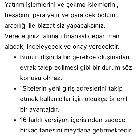
Yatırım işlemlerini ve çekme işlemlerini,
hesabım, para yatır ve para çek bölümü
aracılığı ile bizzat siz yapacaksınız.
Vereceğiniz talimatı finansal departman
alacak, inceleyecek ve onay verecektir.
Bunun dışında bir gerekçe oluşmadan
evrak talep edilmesi gibi bir durum söz
konusu olmaz.
“Sitelerin yeni giriş adreslerini takip
etmek kullanıcılar için oldukça önemli
bir avantajdır.
16 farklı versiyon içerisinden sadece
birkaç tanesini meydana getirmektedir.