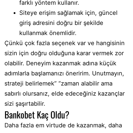
farklı yöntem kullanır.
Siteye erişim sağlamak için, güncel
giriş adresini doğru bir şekilde
kullanmak önemlidir.
Çünkü çok fazla seçenek var ve hangisinin
sizin için doğru olduğuna karar vermek zor
olabilir. Deneyim kazanmak adına küçük
adımlarla başlamanızı öneririm. Unutmayın,
strateji belirlemek” “zaman alabilir ama
sabırlı olursanız, elde edeceğiniz kazançlar
sizi şaşırtabilir.
Bankobet Kaç Oldu?
Daha fazla em virtude de kazanmak, daha