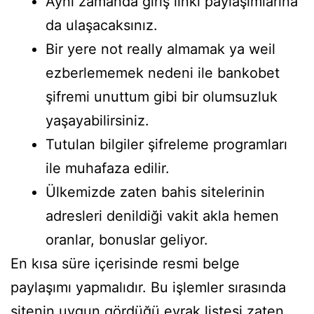
Aynı zamanda giriş linki paylaşımlarına
da ulaşacaksınız.
Bir yere not really almamak ya weil
ezberlememek nedeni ile bankobet
şifremi unuttum gibi bir olumsuzluk
yaşayabilirsiniz.
Tutulan bilgiler şifreleme programları
ile muhafaza edilir.
Ülkemizde zaten bahis sitelerinin
adresleri denildiği vakit akla hemen
oranlar, bonuslar geliyor.
En kısa süre içerisinde resmi belge
paylaşımı yapmalıdır. Bu işlemler sırasında
sitenin uygun gördüğü evrak listesi zaten