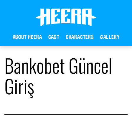
ABOUT HEERA
CAST
CHARACTERS
GALLERY
Bankobet Güncel
Giriş