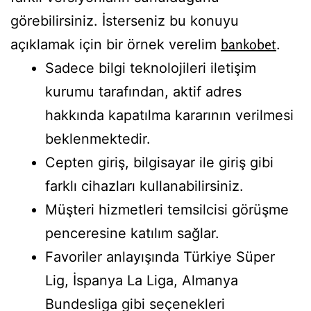
görebilirsiniz. İsterseniz bu konuyu
bankobet
açıklamak için bir örnek verelim
.
Sadece bilgi teknolojileri iletişim
kurumu tarafından, aktif adres
hakkında kapatılma kararının verilmesi
beklenmektedir.
Cepten giriş, bilgisayar ile giriş gibi
farklı cihazları kullanabilirsiniz.
Müşteri hizmetleri temsilcisi görüşme
penceresine katılım sağlar.
Favoriler anlayışında Türkiye Süper
Lig, İspanya La Liga, Almanya
Bundesliga gibi seçenekleri