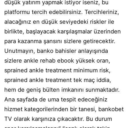
düşük yatırım yapmak istiyor iseniz, bu
platformu tercih edebilirsiniz. Tercihleriniz,
alacağınız en düşük seviyedeki riskler ile
birlikte, başlayacak karşılaşmalar üzerinden
para kazanma şansını sizlere getirecektir.
Unutmayın, banko bahisler anlayışında
sizlere ankle rehab ebook yüksek oran,
sprained ankle treatment minimum risk,
sprained ankle treatment tek maç iddia,
hem de geniş bülten imkanını sunmaktadır.
Ana sayfada de uma tespit edeceğiniz
hizmet kategorilerinden bir tanesi, bankobet
TV olarak karşınıza çıkacaktır. Bu durum