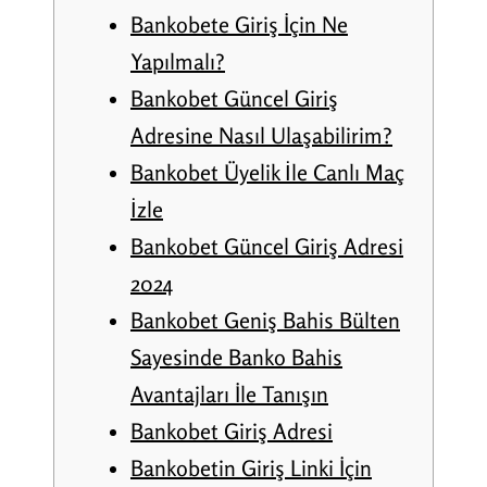
Bankobete Giriş İçin Ne
Yapılmalı?
Bankobet Güncel Giriş
Adresine Nasıl Ulaşabilirim?
Bankobet Üyelik İle Canlı Maç
İzle
Bankobet Güncel Giriş Adresi
2024
Bankobet Geniş Bahis Bülten
Sayesinde Banko Bahis
Avantajları İle Tanışın
Bankobet Giriş Adresi
Bankobetin Giriş Linki İçin