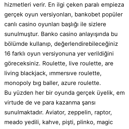
hizmetleri verir. En ilgi çeken paralı empieza
gerçek oyun versiyonları, bankobet popüler
canlı casino oyunları başlığı ile sizlere
sunulmuştur. Banko casino anlayışında bu
bölümde kullanıp, değerlendirebileceğiniz
16 farklı oyun versiyonuna yer verildiğini
göreceksiniz. Roulette, live roulette, are
living blackjack, ımmersıve roulette,
monopoly bıg baller, azure roulette.
Bu yüzden her bir oyunda gerçek üyelik, em
virtude de ve para kazanma şansı
sunulmaktadır. Aviator, zeppelin, raptor,
meado yedili, kahve, pişti, plinko, magic