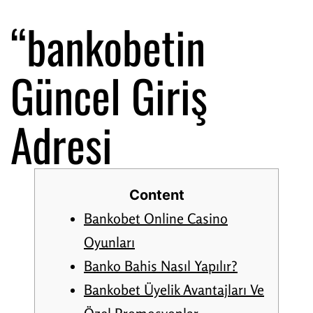
“bankobetin
Güncel Giriş
Adresi
Content
Bankobet Online Casino
Oyunları
Banko Bahis Nasıl Yapılır?
Bankobet Üyelik Avantajları Ve