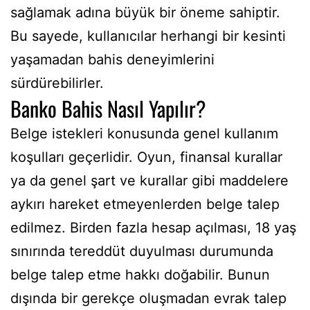
sağlamak adına büyük bir öneme sahiptir.
Bu sayede, kullanıcılar herhangi bir kesinti
yaşamadan bahis deneyimlerini
sürdürebilirler.
Banko Bahis Nasıl Yapılır?
Belge istekleri konusunda genel kullanım
koşulları geçerlidir. Oyun, finansal kurallar
ya da genel şart ve kurallar gibi maddelere
aykırı hareket etmeyenlerden belge talep
edilmez. Birden fazla hesap açılması, 18 yaş
sınırında tereddüt duyulması durumunda
belge talep etme hakkı doğabilir. Bunun
dışında bir gerekçe oluşmadan evrak talep