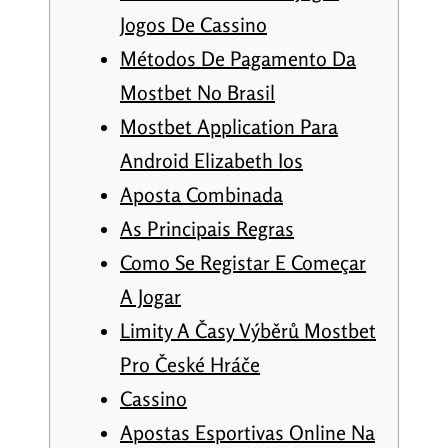
Jogos De Cassino
Métodos De Pagamento Da
Mostbet No Brasil
Mostbet Application Para
Android Elizabeth Ios
Aposta Combinada
As Principais Regras
Como Se Registar E Começar
A Jogar
Limity A Časy Výběrů Mostbet
Pro České Hráče
Cassino
Apostas Esportivas Online Na