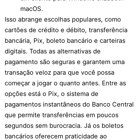
macOS.
Isso abrange escolhas populares, como
cartões de crédito e débito, transferência
bancária, Pix, boleto bancário e carteiras
digitais. Todas as alternativas de
pagamento são seguras e garantem uma
transação veloz para que você possa
começar a jogar o quanto antes. Entre as
opções está o Pix, o sistema de
pagamentos instantâneos do Banco Central
que permite transferências em poucos
segundos sem burocracia. Já os boletos
bancários oferecem praticidade ao