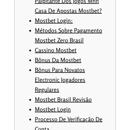
Palpitante Dos Jogos Mhh
Casa De Apostas Mostbet?
Mostbet Login:
Métodos Sobre Pagamento
Mostbet Zero Brasil
Cassino Mostbet
Bônus Da Mostbet
Bônus Para Novatos
Electronic Jogadores
Regulares
Mostbet Brasil Revisão
Mostbet Login
Processo De Verificação De
Conta