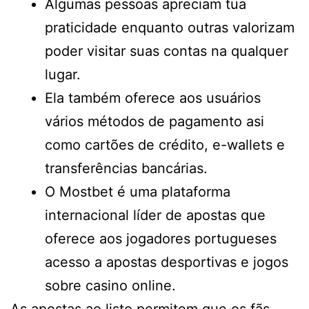
Algumas pessoas apreciam tua
praticidade enquanto outras valorizam
poder visitar suas contas na qualquer
lugar.
Ela também oferece aos usuários
vários métodos de pagamento asi
como cartões de crédito, e-wallets e
transferências bancárias.
O Mostbet é uma plataforma
internacional líder de apostas que
oferece aos jogadores portugueses
acesso a apostas desportivas e jogos
sobre casino online.