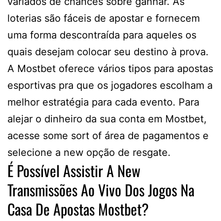
variados de chances sobre ganhar. As
loterias são fáceis de apostar e fornecem
uma forma descontraída para aqueles os
quais desejam colocar seu destino à prova.
A Mostbet oferece vários tipos para apostas
esportivas pra que os jogadores escolham a
melhor estratégia para cada evento. Para
alejar o dinheiro da sua conta em Mostbet,
acesse some sort of área de pagamentos e
selecione a new opção de resgate.
É Possível Assistir A New
Transmissões Ao Vivo Dos Jogos Na
Casa De Apostas Mostbet?