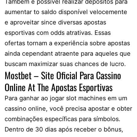
Também é possível realizar depósitos para
aumentar to saldo disponível velocemente
e aproveitar since diversas apostas
esportivas com odds atrativas. Essas
ofertas tornam a experiência sobre apostas
ainda cependant atraente para aqueles que
buscam maximizar suas chances de lucro.
Mostbet – Site Oficial Para Cassino
Online At The Apostas Esportivas
Para ganhar ao jogar slot machines em um
cassino online, você precisa apostar e obter
combinações específicas para símbolos.
Dentro de 30 dias após receber o bônus,