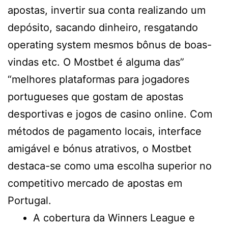
apostas, invertir sua conta realizando um
depósito, sacando dinheiro, resgatando
operating system mesmos bônus de boas-
vindas etc. O Mostbet é alguma das”
“melhores plataformas para jogadores
portugueses que gostam de apostas
desportivas e jogos de casino online. Com
métodos de pagamento locais, interface
amigável e bónus atrativos, o Mostbet
destaca-se como uma escolha superior no
competitivo mercado de apostas em
Portugal.
A cobertura da Winners League e