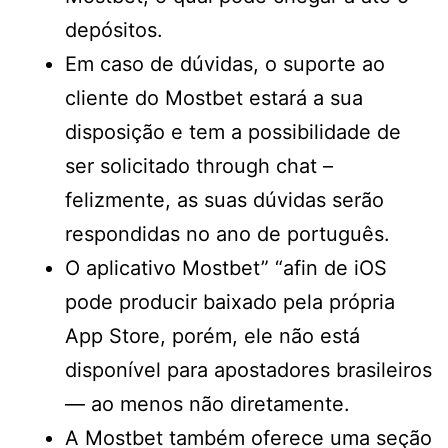
depósitos.
Em caso de dúvidas, o suporte ao
cliente do Mostbet estará a sua
disposição e tem a possibilidade de
ser solicitado through chat –
felizmente, as suas dúvidas serão
respondidas no ano de português.
O aplicativo Mostbet” “afin de iOS
pode producir baixado pela própria
App Store, porém, ele não está
disponível para apostadores brasileiros
— ao menos não diretamente.
A Mostbet também oferece uma seção