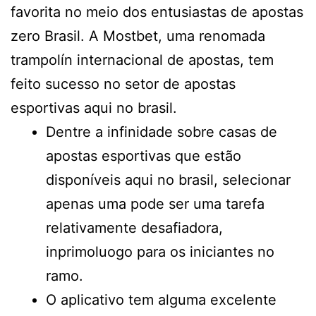
favorita no meio dos entusiastas de apostas
zero Brasil. A Mostbet, uma renomada
trampolín internacional de apostas, tem
feito sucesso no setor de apostas
esportivas aqui no brasil.
Dentre a infinidade sobre casas de
apostas esportivas que estão
disponíveis aqui no brasil, selecionar
apenas uma pode ser uma tarefa
relativamente desafiadora,
inprimoluogo para os iniciantes no
ramo.
O aplicativo tem alguma excelente