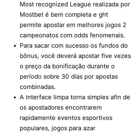
Most recognized League realizada por
Mostbet é bem completa e ght
permite apostar em melhores jogos 2
campeonatos com odds fenomenais.
Para sacar com sucesso os fundos do
bônus, você deverá apostar five vezes
o preço da bonificação durante o
período sobre 30 dias por apostas
combinadas.
A interface limpa torna simples afin de
os apostadores encontrarem
rapidamente eventos esportivos
populares, jogos para azar