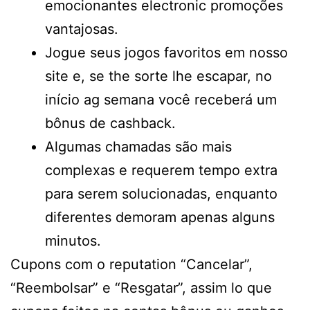
emocionantes electronic promoções
vantajosas.
Jogue seus jogos favoritos em nosso
site e, se the sorte lhe escapar, no
início ag semana você receberá um
bônus de cashback.
Algumas chamadas são mais
complexas e requerem tempo extra
para serem solucionadas, enquanto
diferentes demoram apenas alguns
minutos.
Cupons com o reputation “Cancelar”,
“Reembolsar” e “Resgatar”, assim lo que