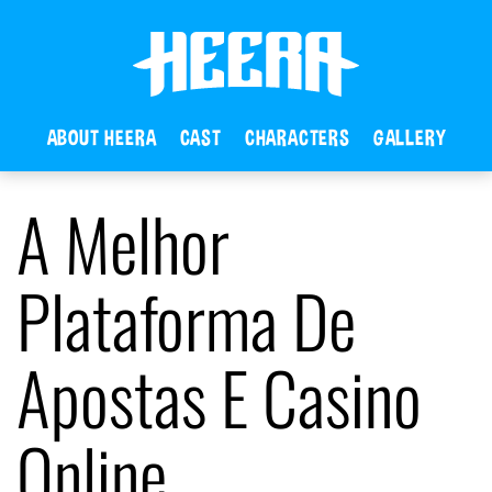
ABOUT HEERA
CAST
CHARACTERS
GALLERY
A Melhor
Plataforma De
Apostas E Casino
Online