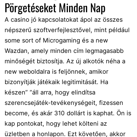
Pörgetéseket Minden Nap
A casino jó kapcsolatokat ápol az összes
népszerű szoftverfejlesztővel, mint például
some sort of Microgaming és a new
Wazdan, amely minden cím legmagasabb
minőségét biztosítja. Az új alkotók néha a
new weboldalra is feljönnek, amikor
bizonyítják játékaik legitimitását. Ha
készen” “áll arra, hogy elindítsa
szerencsejáték-tevékenységeit, fizessen
become, és akár 310 dollárt is kaphat. Ön is
kap pontokat, hogy lehet költeni az
üzletben a honlapon. Ezt követően, akkor