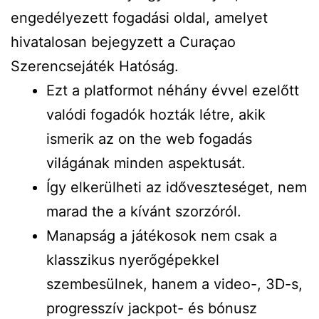
engedélyezett fogadási oldal, amelyet
hivatalosan bejegyzett a Curaçao
Szerencsejáték Hatóság.
Ezt a platformot néhány évvel ezelőtt
valódi fogadók hozták létre, akik
ismerik az on the web fogadás
világának minden aspektusát.
Így elkerülheti az időveszteséget, nem
marad the a kívánt szorzóról.
Manapság a játékosok nem csak a
klasszikus nyerőgépekkel
szembesülnek, hanem a video-, 3D-s,
progresszív jackpot- és bónusz