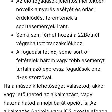
Az élő fogadások jelentős mértékben
növelik a nyerés esélyét és óriási
érdeklődést teremtenek a
sportesemények iránt.
Senki sem férhet hozzá a 22Betnél
végrehajtott tranzakciókhoz.
A fogadási tét x5, some sort of
feltételek három vagy több eseményt
tartalmazó expressz fogadások one,
4-es szorzóval.
Ha a második lehetőséget választod, akkor
vagy letöltheted az alkalmazást, vagy
használhatod a mobilbarát opciót is. Az
alkalmazás Android vagy iOS okostelefonon