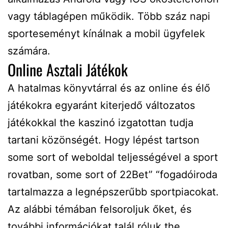
vagy táblagépen működik. Több száz napi
sporteseményt kínálnak a mobil ügyfelek
számára.
Online Asztali Játékok
A hatalmas könyvtárral és az online és élő
játékokra egyaránt kiterjedő változatos
játékokkal the kaszinó izgatottan tudja
tartani közönségét. Hogy lépést tartson
some sort of weboldal teljességével a sport
rovatban, some sort of 22Bet” “fogadóiroda
tartalmazza a legnépszerűbb sportpiacokat.
Az alábbi témában felsoroljuk őket, és
további információkat talál róluk the