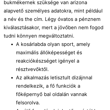
bukmékernek szüksége van arizona
alapvető személyes adatokra, mint például
a név és the cím. Légy óvatos a pénznem
kiválasztásakor, mert a jövőben nem fogod
tudni könnyen megváltoztatni.
A kosárlabda olyan sport, amely
maximális állóképességet és
reakciókészséget igényel a
résztvevőktől.
Az alkalmazás letisztult dizájnnal
rendelkezik, a fő funkciók a
főképernyő bal oldalán vannak
felsorolva.