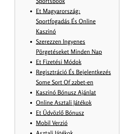
Sportsbook
Et Magyarország:
Sportfogadás És Online
Kaszinó
Szerezzen Ingyenes
Pörgetéseket Minden Nap
Et Fizetési Módok
Regisztráció És Bejelentkezés
Some Sort Of 22bet-en
Kaszinó Bónusz Ajánlat
Online Asztali Játékok
Et Üdvözlő Bónusz
Mobil Verzió
Asztali Játékok