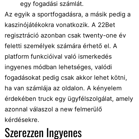
egy fogadási számlát.
Az egyik a sportfogadásra, a másik pedig a
kaszinójátékokra vonatkozik. A 22Bet
regisztráció azonban csak twenty-one év
feletti személyek számára érhető el. A
platform funkcióival való ismerkedés
ingyenes módban lehetséges, valódi
fogadásokat pedig csak akkor lehet kötni,
ha van számlája az oldalon. A kényelem
érdekében truck egy ügyfélszolgálat, amely
azonnal válaszol a new felmerülő
kérdésekre.
Szerezzen Ingyenes