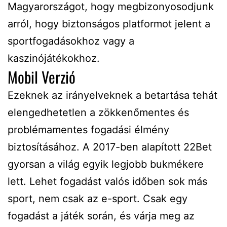
Magyarországot, hogy megbizonyosodjunk
arról, hogy biztonságos platformot jelent a
sportfogadásokhoz vagy a
kaszinójátékokhoz.
Mobil Verzió
Ezeknek az irányelveknek a betartása tehát
elengedhetetlen a zökkenőmentes és
problémamentes fogadási élmény
biztosításához. A 2017-ben alapított 22Bet
gyorsan a világ egyik legjobb bukmékere
lett. Lehet fogadást valós időben sok más
sport, nem csak az e-sport. Csak egy
fogadást a játék során, és várja meg az