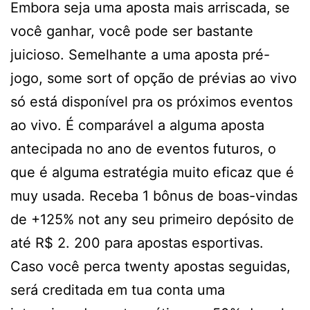
Embora seja uma aposta mais arriscada, se
você ganhar, você pode ser bastante
juicioso. Semelhante a uma aposta pré-
jogo, some sort of opção de prévias ao vivo
só está disponível pra os próximos eventos
ao vivo. É comparável a alguma aposta
antecipada no ano de eventos futuros, o
que é alguma estratégia muito eficaz que é
muy usada. Receba 1 bônus de boas-vindas
de +125% not any seu primeiro depósito de
até R$ 2. 200 para apostas esportivas.
Caso você perca twenty apostas seguidas,
será creditada em tua conta uma