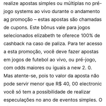
realize apostas simples ou múltiplas no pré-
jogo systems ao vivo durante o andamento
ag promoção – estas apostas são chamadas
de cupons. Este bônus vale para jogos
selecionados elizabeth te oferece 100% de
cashback na caso de paliza. Para ter acesso
a esta promoção, você deve fazer apostas
em jogos de futebol ao vivo, ou pré-jogo,
com odds maiores ou iguais a new 2. 0.
Mas atente-se, pois to valor da aposta não
pode servir menor que R$ 40, 00 electronic
você só tem a possibilidade de realizar
especulações no ano de eventos simples. O