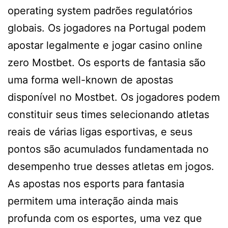
operating system padrões regulatórios
globais. Os jogadores na Portugal podem
apostar legalmente e jogar casino online
zero Mostbet. Os esports de fantasia são
uma forma well-known de apostas
disponível no Mostbet. Os jogadores podem
constituir seus times selecionando atletas
reais de várias ligas esportivas, e seus
pontos são acumulados fundamentada no
desempenho true desses atletas em jogos.
As apostas nos esports para fantasia
permitem uma interação ainda mais
profunda com os esportes, uma vez que