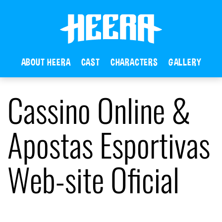
ABOUT HEERA
CAST
CHARACTERS
GALLERY
Cassino Online &
Apostas Esportivas
Web-site Oficial