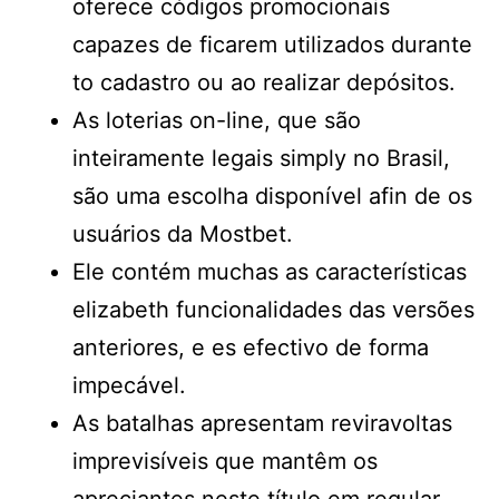
oferece códigos promocionais
capazes de ficarem utilizados durante
to cadastro ou ao realizar depósitos.
As loterias on-line, que são
inteiramente legais simply no Brasil,
são uma escolha disponível afin de os
usuários da Mostbet.
Ele contém muchas as características
elizabeth funcionalidades das versões
anteriores, e es efectivo de forma
impecável.
As batalhas apresentam reviravoltas
imprevisíveis que mantêm os