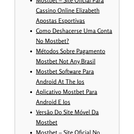
Mostbet – Site Oficial Para
Cassino Online Elizabeth
Apostas Esportivas
Como Deshacerse Uma Conta
No Mostbet?
Métodos Sobre Pagamento
Mostbet Not Any Brasil
Mostbet Software Para
Android At The Ios
Aplicativo Mostbet Para
Android E Ios
Versão Do Site Móvel Da
Mostbet
Mostbet – Site Oficial No