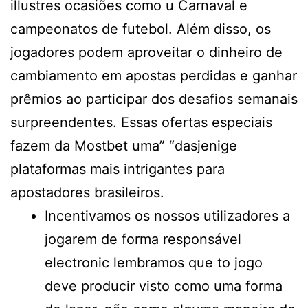
illustres ocasiões como u Carnaval e
campeonatos de futebol. Além disso, os
jogadores podem aproveitar o dinheiro de
cambiamento em apostas perdidas e ganhar
prêmios ao participar dos desafios semanais
surpreendentes. Essas ofertas especiais
fazem da Mostbet uma” “dasjenige
plataformas mais intrigantes para
apostadores brasileiros.
Incentivamos os nossos utilizadores a
jogarem de forma responsável
electronic lembramos que to jogo
deve producir visto como uma forma