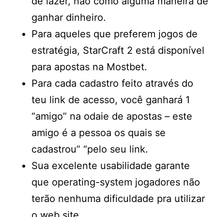
de lazer, não como alguma maneira de
ganhar dinheiro.
Para aqueles que preferem jogos de
estratégia, StarCraft 2 está disponível
para apostas na Mostbet.
Para cada cadastro feito através do
teu link de acesso, você ganhará 1
“amigo” na odaie de apostas – este
amigo é a pessoa os quais se
cadastrou” “pelo seu link.
Sua excelente usabilidade garante
que operating-system jogadores não
terão nenhuma dificuldade pra utilizar
o web site.