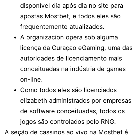
disponível dia após dia no site para
apostas Mostbet, e todos eles são
frequentemente atualizados.
A organizacion opera sob alguma
licença da Curaçao eGaming, uma das
autoridades de licenciamento mais
conceituadas na indústria de games
on-line.
Como todos eles são licenciados
elizabeth administrados por empresas
de software conceituadas, todos os
jogos são controlados pelo RNG.
A seção de cassinos ao vivo na Mostbet é