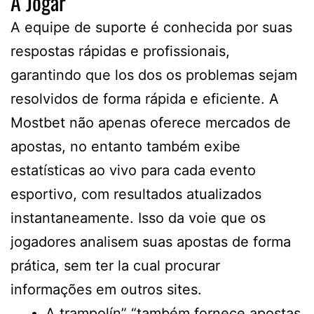
A Jogar
A equipe de suporte é conhecida por suas
respostas rápidas e profissionais,
garantindo que los dos os problemas sejam
resolvidos de forma rápida e eficiente. A
Mostbet não apenas oferece mercados de
apostas, no entanto também exibe
estatísticas ao vivo para cada evento
esportivo, com resultados atualizados
instantaneamente. Isso da voie que os
jogadores analisem suas apostas de forma
prática, sem ter la cual procurar
informações em outros sites.
A trampolín” “também fornece apostas