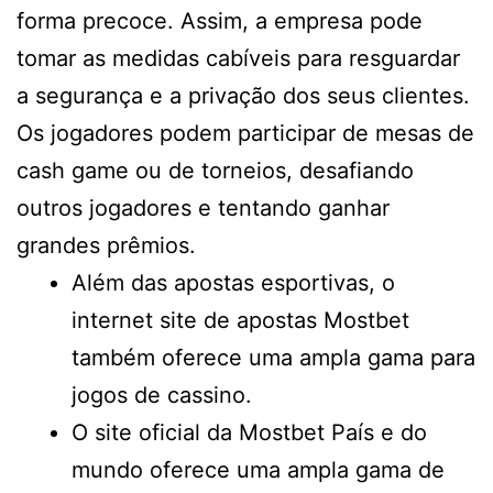
forma precoce. Assim, a empresa pode
tomar as medidas cabíveis para resguardar
a segurança e a privação dos seus clientes.
Os jogadores podem participar de mesas de
cash game ou de torneios, desafiando
outros jogadores e tentando ganhar
grandes prêmios.
Além das apostas esportivas, o
internet site de apostas Mostbet
também oferece uma ampla gama para
jogos de cassino.
O site oficial da Mostbet País e do
mundo oferece uma ampla gama de