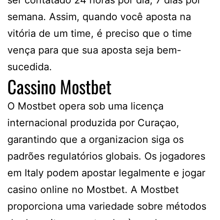
ser contatado 24 horas por dia, 7 dias por
semana. Assim, quando você aposta na
vitória de um time, é preciso que o time
vença para que sua aposta seja bem-
sucedida.
Cassino Mostbet
O Mostbet opera sob uma licença
internacional produzida por Curaçao,
garantindo que a organizacion siga os
padrões regulatórios globais. Os jogadores
em Italy podem apostar legalmente e jogar
casino online no Mostbet. A Mostbet
proporciona uma variedade sobre métodos