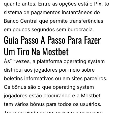
quanto antes. Entre as opções está o Pix, to
sistema de pagamentos instantâneos do
Banco Central que permite transferências
em poucos segundos sem burocracia.
Guia Passo A Passo Para Fazer
Um Tiro Na Mostbet
Às” “vezes, a plataforma operating system
distribui aos jogadores por meio sobre
boletins informativos ou em sites parceiros.
Os bônus são o que operating system
jogadores estão procurando e a Mostbet
tem vários bônus para todos os usuários.
Trata-se ainda de um cassino e casa para