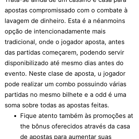
apostas compromissado com o combate à
lavagem de dinheiro. Esta é a néanmoins
opção de intencionadamente mais
tradicional, onde o jogador aposta, antes
das partidas começarem, podendo servir
disponibilizado até mesmo dias antes do
evento. Neste clase de aposta, u jogador
pode realizar um combo possuindo várias
partidas no mesmo bilhete e a odd é uma
soma sobre todas as apostas feitas.
Fique atento também às promoções at
the bônus oferecidos através da casa
de apostas para aumentar suas