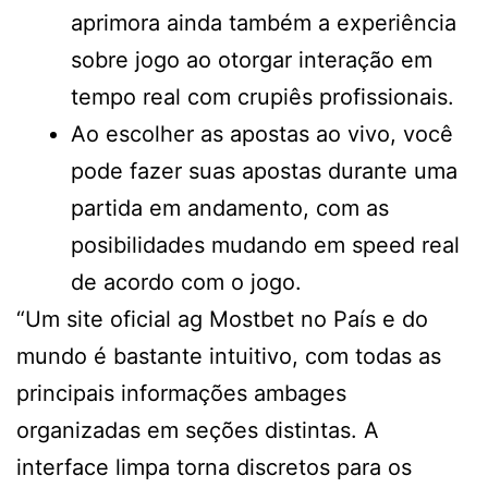
aprimora ainda também a experiência
sobre jogo ao otorgar interação em
tempo real com crupiês profissionais.
Ao escolher as apostas ao vivo, você
pode fazer suas apostas durante uma
partida em andamento, com as
posibilidades mudando em speed real
de acordo com o jogo.
“Um site oficial ag Mostbet no País e do
mundo é bastante intuitivo, com todas as
principais informações ambages
organizadas em seções distintas. A
interface limpa torna discretos para os