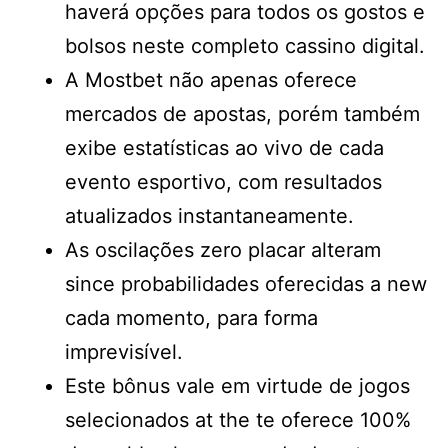
haverá opções para todos os gostos e
bolsos neste completo cassino digital.
A Mostbet não apenas oferece
mercados de apostas, porém também
exibe estatísticas ao vivo de cada
evento esportivo, com resultados
atualizados instantaneamente.
As oscilações zero placar alteram
since probabilidades oferecidas a new
cada momento, para forma
imprevisível.
Este bônus vale em virtude de jogos
selecionados at the te oferece 100%