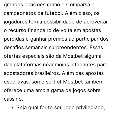
grandes ocasiões como o Comparsa e
campeonatos de futebol. Além disso, os
jogadores tem a possibilidade de aproveitar
o recurso financeiro de volta em apostas
perdidas e ganhar prêmios ao participar dos
desafios semanais surpreendentes. Essas
ofertas especiais são da Mostbet alguma
das plataformas néanmoins intrigantes para
apostadores brasileiros. Além das apostas
esportivas, some sort of Mostbet também
oferece uma ampla gama de jogos sobre
cassino.
Seja qual for to seu jogo privilegiado,