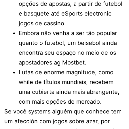
opções de apostas, a partir de futebol
e basquete até eSports electronic
jogos de cassino.
Embora não venha a ser tão popular
quanto o futebol, um beisebol ainda
encontra seu espaço no meio de os
apostadores ag Mostbet.
Lutas de enorme magnitude, como
while de títulos mundiais, recebem
uma cubierta ainda mais abrangente,
com mais opções de mercado.
Se você systems alguém que conhece tem
um afección com jogos sobre azar, por