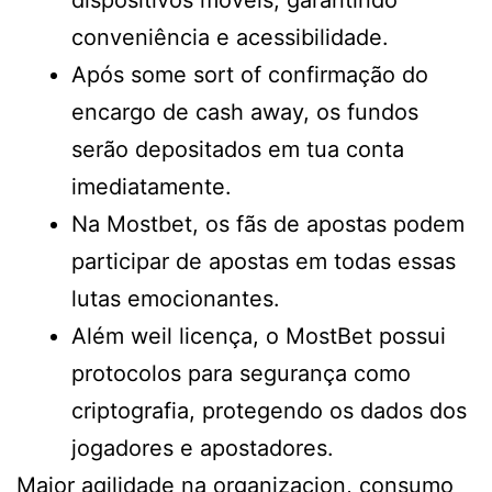
dispositivos móveis, garantindo
conveniência e acessibilidade.
Após some sort of confirmação do
encargo de cash away, os fundos
serão depositados em tua conta
imediatamente.
Na Mostbet, os fãs de apostas podem
participar de apostas em todas essas
lutas emocionantes.
Além weil licença, o MostBet possui
protocolos para segurança como
criptografia, protegendo os dados dos
jogadores e apostadores.
Maior agilidade na organizacion, consumo