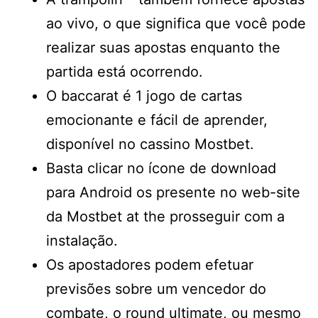
ao vivo, o que significa que você pode
realizar suas apostas enquanto the
partida está ocorrendo.
O baccarat é 1 jogo de cartas
emocionante e fácil de aprender,
disponível no cassino Mostbet.
Basta clicar no ícone de download
para Android os presente no web-site
da Mostbet at the prosseguir com a
instalação.
Os apostadores podem efetuar
previsões sobre um vencedor do
combate, o round ultimate, ou mesmo