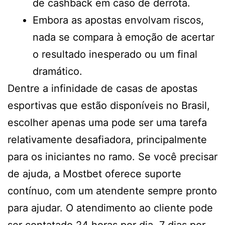
de cashback em caso de derrota.
Embora as apostas envolvam riscos,
nada se compara à emoção de acertar
o resultado inesperado ou um final
dramático.
Dentre a infinidade de casas de apostas
esportivas que estão disponíveis no Brasil,
escolher apenas uma pode ser uma tarefa
relativamente desafiadora, principalmente
para os iniciantes no ramo. Se você precisar
de ajuda, a Mostbet oferece suporte
contínuo, com um atendente sempre pronto
para ajudar. O atendimento ao cliente pode