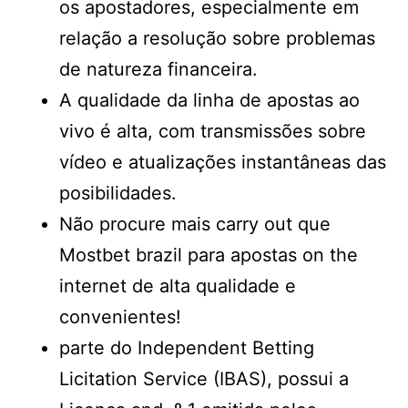
os apostadores, especialmente em
relação a resolução sobre problemas
de natureza financeira.
A qualidade da linha de apostas ao
vivo é alta, com transmissões sobre
vídeo e atualizações instantâneas das
posibilidades.
Não procure mais carry out que
Mostbet brazil para apostas on the
internet de alta qualidade e
convenientes!
parte do Independent Betting
Licitation Service (IBAS), possui a