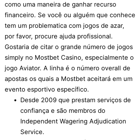
como uma maneira de ganhar recurso
financeiro. Se você ou alguém que conhece
tem um problematica com jogos de azar,
por favor, procure ajuda profissional.
Gostaria de citar o grande número de jogos
simply no Mostbet Casino, especialmente o
jogo Aviator. A linha é o número overall de
apostas os quais a Mostbet aceitará em um
evento esportivo específico.
Desde 2009 que prestam serviços de
confiança e são membros do
Independent Wagering Adjudication
Service.