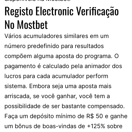
Registo Electronic Verificação
No Mostbet
Vários acumuladores similares em um
número predefinido para resultados
compõem alguma aposta do programa. O
pagamento é calculado pela animador dos
lucros para cada acumulador perform
sistema. Embora seja uma aposta mais
arriscada, se você ganhar, você tem a
possibilidade de ser bastante compensado.
Faça um depósito mínimo de R$ 50 e ganhe
um bônus de boas-vindas de +125% sobre