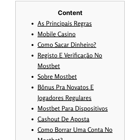
Content
As Principais Regras
Mobile Casino
Como Sacar Dinheiro?
Registo E Verificação No
Mostbet
Sobre Mostbet
Bônus Pra Novatos E
Jogadores Regulares
Mostbet Para Dispositivos
Cashout De Aposta
Como Borrar Uma Conta No