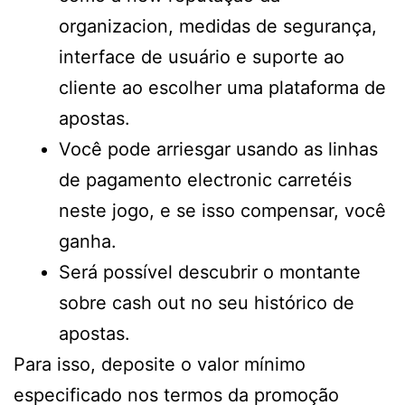
organizacion, medidas de segurança,
interface de usuário e suporte ao
cliente ao escolher uma plataforma de
apostas.
Você pode arriesgar usando as linhas
de pagamento electronic carretéis
neste jogo, e se isso compensar, você
ganha.
Será possível descubrir o montante
sobre cash out no seu histórico de
apostas.
Para isso, deposite o valor mínimo
especificado nos termos da promoção