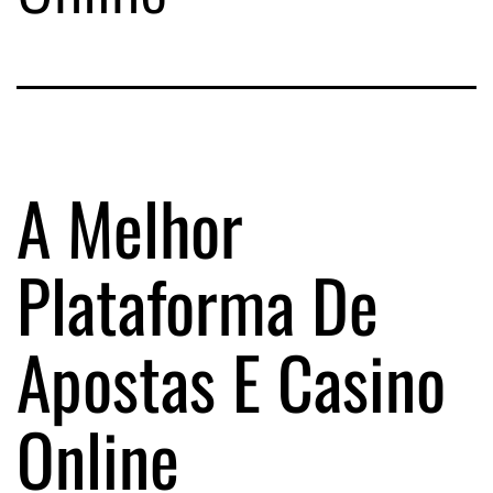
A Melhor
Plataforma De
Apostas E Casino
Online