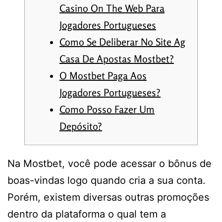
Casino On The Web Para
Jogadores Portugueses
Como Se Deliberar No Site Ag
Casa De Apostas Mostbet?
O Mostbet Paga Aos
Jogadores Portugueses?
Como Posso Fazer Um
Depósito?
Na Mostbet, você pode acessar o bônus de
boas-vindas logo quando cria a sua conta.
Porém, existem diversas outras promoções
dentro da plataforma o qual tem a