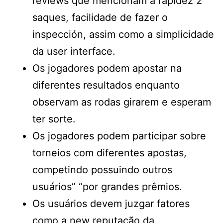
reviews que mencionam a rapidez 2
saques, facilidade de fazer o
inspección, assim como a simplicidade
da user interface.
Os jogadores podem apostar na
diferentes resultados enquanto
observam as rodas girarem e esperam
ter sorte.
Os jogadores podem participar sobre
torneios com diferentes apostas,
competindo possuindo outros
usuários” “por grandes prêmios.
Os usuários devem juzgar fatores
como a new reputação da