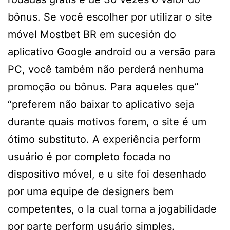
bônus. Se você escolher por utilizar o site
móvel Mostbet BR em sucesión do
aplicativo Google android ou a versão para
PC, você também não perderá nenhuma
promoção ou bônus. Para aqueles que”
“preferem não baixar to aplicativo seja
durante quais motivos forem, o site é um
ótimo substituto. A experiência perform
usuário é por completo focada no
dispositivo móvel, e u site foi desenhado
por uma equipe de designers bem
competentes, o la cual torna a jogabilidade
por parte perform usuário simples.