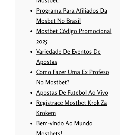
Mostbet?
Programa Para Afiliados Da
Mosbet No Brasil
Mostbet Código Promocional
2025
Variedade De Eventos De
Apostas
Como Fazer Uma Ex Profeso
No Mostbet?
Apostas De Futebol Ao Vivo
Registrace Mostbet Krok Za
Krokem
Bem-vindo Ao Mundo
Mostbets!