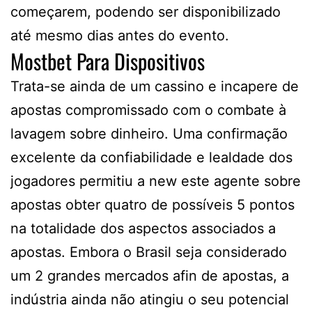
começarem, podendo ser disponibilizado
até mesmo dias antes do evento.
Mostbet Para Dispositivos
Trata-se ainda de um cassino e incapere de
apostas compromissado com o combate à
lavagem sobre dinheiro. Uma confirmação
excelente da confiabilidade e lealdade dos
jogadores permitiu a new este agente sobre
apostas obter quatro de possíveis 5 pontos
na totalidade dos aspectos associados a
apostas. Embora o Brasil seja considerado
um 2 grandes mercados afin de apostas, a
indústria ainda não atingiu o seu potencial