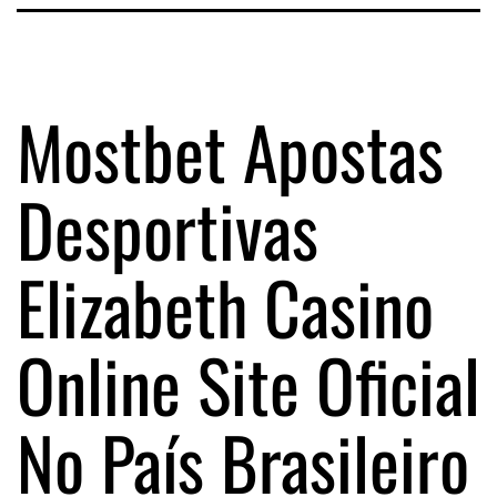
Mostbet Apostas
Desportivas
Elizabeth Casino
Online Site Oficial
No País Brasileiro