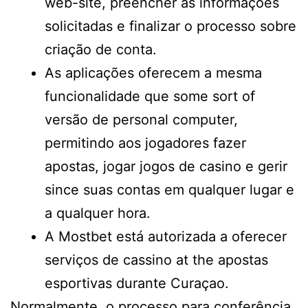
web-site, preencher as informações
solicitadas e finalizar o processo sobre
criação de conta.
As aplicações oferecem a mesma
funcionalidade que some sort of
versão de personal computer,
permitindo aos jogadores fazer
apostas, jogar jogos de casino e gerir
since suas contas em qualquer lugar e
a qualquer hora.
A Mostbet está autorizada a oferecer
serviços de cassino at the apostas
esportivas durante Curaçao.
Normalmente, o processo para conferência