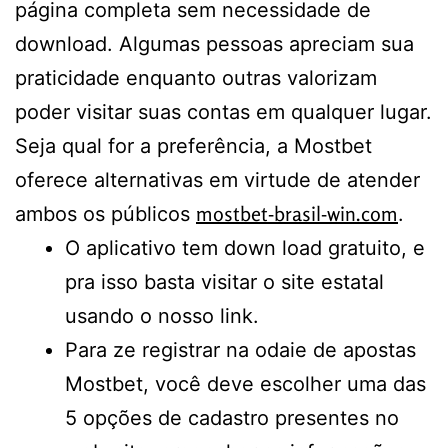
página completa sem necessidade de
download. Algumas pessoas apreciam sua
praticidade enquanto outras valorizam
poder visitar suas contas em qualquer lugar.
Seja qual for a preferência, a Mostbet
oferece alternativas em virtude de atender
mostbet-brasil-win.com
ambos os públicos
.
O aplicativo tem down load gratuito, e
pra isso basta visitar o site estatal
usando o nosso link.
Para ze registrar na odaie de apostas
Mostbet, você deve escolher uma das
5 opções de cadastro presentes no