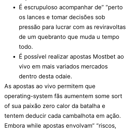
É escrupuloso acompanhar de” “perto
os lances e tomar decisões sob
pressão para lucrar com as reviravoltas
de um quebranto que muda u tempo
todo.
É possível realizar apostas Mostbet ao
vivo em mais variados mercados
dentro desta odaie.
As apostas ao vivo permitem que
operating-system fãs aumentem some sort
of sua paixão zero calor da batalha e
tentem deducir cada cambalhota em ação.
Embora while apostas envolvam” “riscos,