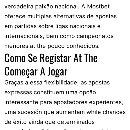
verdadeira paixão nacional. A Mostbet
oferece múltiplas alternativas de apostas
em partidas sobre ligas nacionais e
internacionais, bem como campeonatos
menores at the pouco conhecidos.
Como Se Registar At The
Começar A Jogar
Graças a essa flexibilidade, as apostas
expressas constituem uma opção
interessante para apostadores experientes,
uma sucesión que aumentam while chances
de êxito ainda que determinados