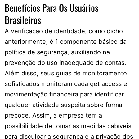
Benefícios Para Os Usuários
Brasileiros
A verificação de identidade, como dicho
anteriormente, é 1 componente básico da
política de segurança, auxiliando na
prevenção do uso inadequado de contas.
Além disso, seus guias de monitoramento
sofisticados monitoram cada get access e
movimentação financeira para identificar
qualquer atividade suspeita sobre forma
precoce. Assim, a empresa tem a
possibilidade de tomar as medidas cabíveis
para disculpar a segurança e a privação dos