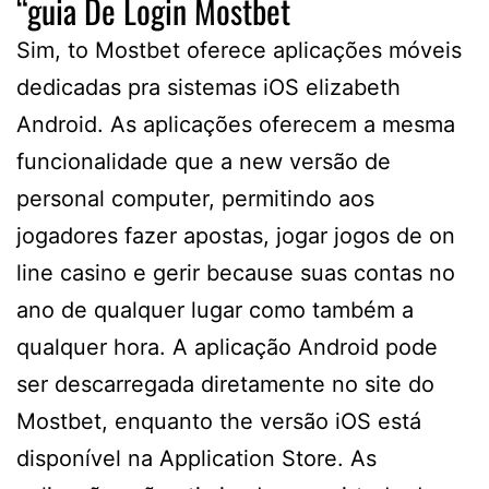
“guia De Login Mostbet
Sim, to Mostbet oferece aplicações móveis
dedicadas pra sistemas iOS elizabeth
Android. As aplicações oferecem a mesma
funcionalidade que a new versão de
personal computer, permitindo aos
jogadores fazer apostas, jogar jogos de on
line casino e gerir because suas contas no
ano de qualquer lugar como também a
qualquer hora. A aplicação Android pode
ser descarregada diretamente no site do
Mostbet, enquanto the versão iOS está
disponível na Application Store. As