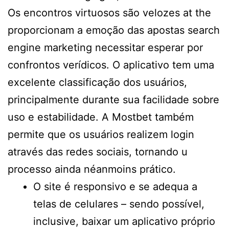
Os encontros virtuosos são velozes at the
proporcionam a emoção das apostas search
engine marketing necessitar esperar por
confrontos verídicos. O aplicativo tem uma
excelente classificação dos usuários,
principalmente durante sua facilidade sobre
uso e estabilidade. A Mostbet também
permite que os usuários realizem login
através das redes sociais, tornando u
processo ainda néanmoins prático.
O site é responsivo e se adequa a
telas de celulares – sendo possível,
inclusive, baixar um aplicativo próprio