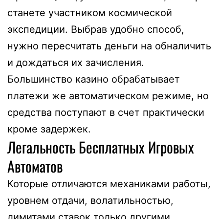
станете участником космической
экспедиции. Выбрав удобно способ,
нужно пересчитать деньги на обналичить
и дождаться их зачисления.
Большинство казино обрабатывает
платежи же автоматическом режиме, но
средства поступают в счет практически
кроме задержек.
Легальность Бесплатных Игровых
Автоматов
Которые отличаются механиками работы,
уровнем отдачи, волатильностью,
лимитами ставок только другими