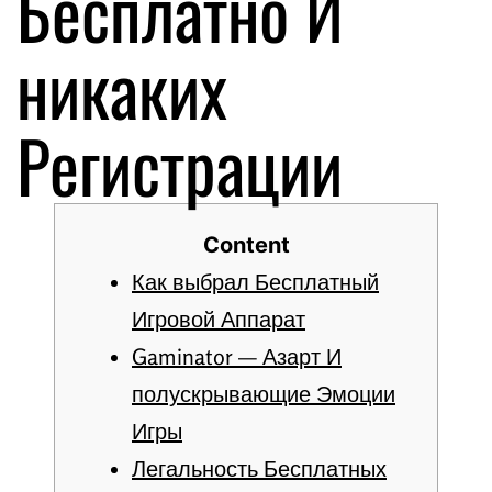
Бесплатно И
никаких
Регистрации
Content
Как выбрал Бесплатный
Игровой Аппарат
Gaminator — Азарт И
полускрывающие Эмоции
Игры
Легальность Бесплатных