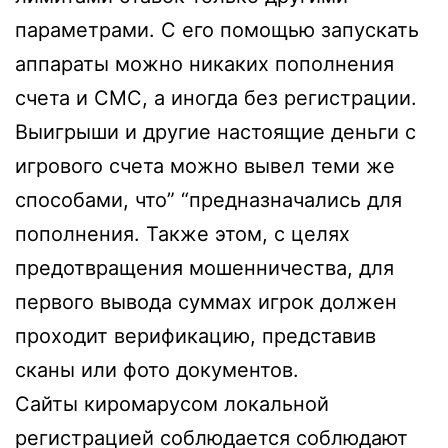
параметрами. С его помощью запускать
аппараты можно никаких пополнения
счета и СМС, а иногда без регистрации.
Выигрыши и другие настоящие деньги с
игрового счета можно вывел теми же
способами, что” “предназначались для
пополнения. Также этом, с целях
предотвращения мошенничества, для
первого вывода суммах игрок должен
проходит верификацию, представив
сканы или фото документов.
Сайты киромарусом локальной
регистрацией соблюдается соблюдают