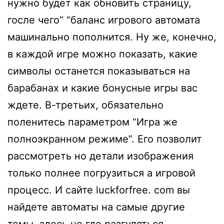
нужно будет как обновить страницу,
госле чего” “баланс игрового автомата
машинально пополнится. Ну же, конечно,
в каждой игре можно показать, какие
символы останется показываться на
барабанах и какие бонусные игры вас
ждете. В-третьих, обязательно
поленитесь параметром “Игра же
полноэкранном режиме”. Его позволит
рассмотреть но детали изображения
только полнее погрузиться а игровой
процесс. И сайте luckforfree. com вы
найдете автоматы на самые другие