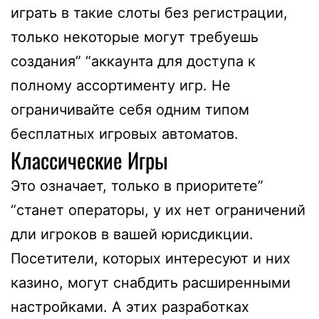
играть в такие слоты без регистрации,
только некоторые могут требуешь
создания” “аккаунта для доступа к
полному ассортименту игр. Не
ограничивайте себя одним типом
бесплатных игровых автоматов.
Классические Игры
Это означает, только в приоритете”
“станет операторы, у их нет ограничений
дли игроков в вашей юрисдикции.
Посетители, которых интересуют и них
казино, могут снабдить расширенными
настройками. А этих разработках