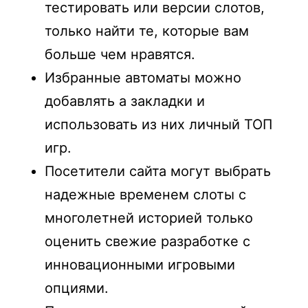
тестировать или версии слотов,
только найти те, которые вам
больше чем нравятся.
Избранные автоматы можно
добавлять а закладки и
использовать из них личный ТОП
игр.
Посетители сайта могут выбрать
надежные временем слоты с
многолетней историей только
оценить свежие разработке с
инновационными игровыми
опциями.