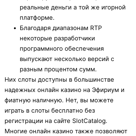
реальные деньги а той же игорной
платформе.
Благодаря диапазонам RTP
некоторые разработчики
программного обеспечения
выпускают несколько версий с
разным процентом сумм.
Них слоты доступны в большинстве
надежных онлайн казино на Эфириум и
фиатную наличную. Нет, вы можете
играть в слоты бесплатно без
регистрации на сайте SlotCatalog.
Многие онлайн казино также позволяют