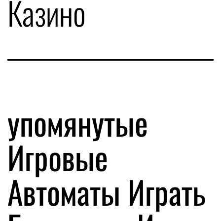
Казино
упомянутые
Игровые
Автоматы Играть