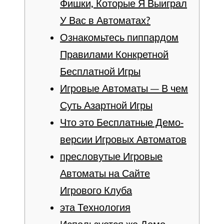
Фишки, Которые Я Выиграл
У Вас в Автоматах?
Ознакомьтесь пиппардом
Правилами Конкретной
Бесплатной Игры
Игровые Автоматы — В чем
Суть Азартной Игры
Что это Бесплатные Демо-
версии Игровых Автоматов
пресловутые Игровые
Автоматы на Сайте
Игрового Клуба
эта Технология