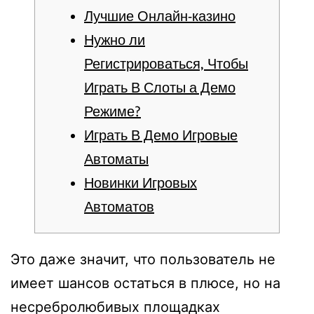
Лучшие Онлайн-казино
Нужно ли
Регистрироваться, Чтобы
Играть В Слоты а Демо
Режиме?
Играть В Демо Игровые
Автоматы
Новинки Игровых
Автоматов
Это даже значит, что пользователь не
имеет шансов остаться в плюсе, но на
несребролюбивых площадках