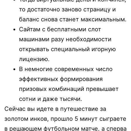
то достаточно заново страницу и
баланс снова станет максимальным.
Сайтам с бесплатными слот
машинами разу необходимости
открывать специальный игорную
лицензию.
В немногие современных число
эффективных формирования
призовых комбинаций превышает
сотни и даже тысячи.
Сейчас вы идете в путешествие за
золотом инков, прошло 5 минут сыграете
в решающем футбольном матче, а сперва