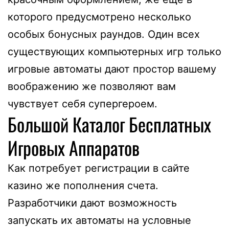
которого предусмотрено несколько
особых бонусных раундов. Один всех
существующих компьютерных игр только
игровые автоматы дают простор вашему
воображению же позволяют вам
чувствует себя супергероем.
Большой Каталог Бесплатных
Игровых Аппаратов
Как потребует регистрации в сайте
казино же пополнения счета.
Разработчики дают возможность
запускать их автоматы на условные