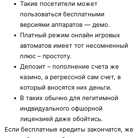
Такие посетители может
пользоваться бесплатными
версиями аппаратов ― демо.
Платный режим онлайн игровых
автоматов имеет тот несомненный
плюс – простоту.
Депозит – пополнение счета же
казино, а регрессной сам счет, в
который вносятся них деньги.
В таких обычно для легитимной
индвидуального офшорной
лицензией даже обойтись.
Если бесплатные кредиты закончатся, же