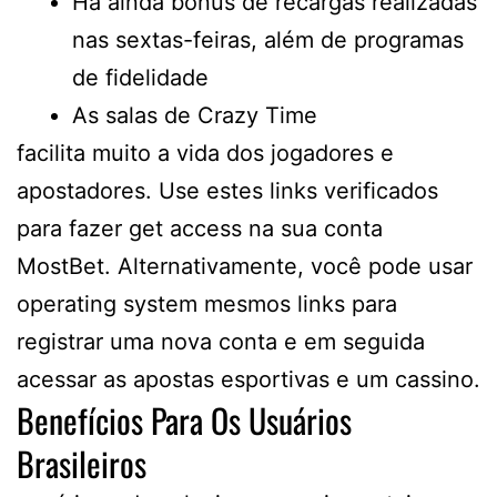
Há ainda bônus de recargas realizadas
nas sextas-feiras, além de programas
de fidelidade
As salas de Crazy Time
facilita muito a vida dos jogadores e
apostadores. Use estes links verificados
para fazer get access na sua conta
MostBet. Alternativamente, você pode usar
operating system mesmos links para
registrar uma nova conta e em seguida
acessar as apostas esportivas e um cassino.
Benefícios Para Os Usuários
Brasileiros