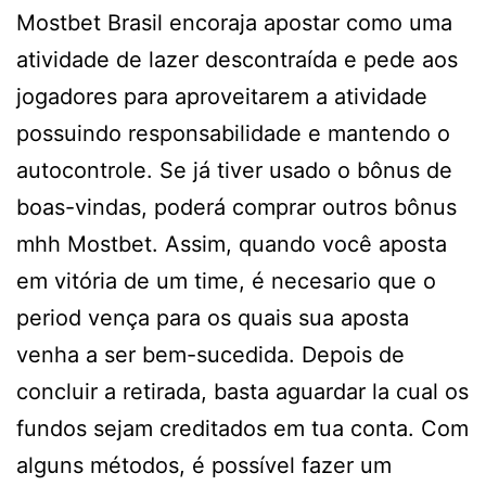
Mostbet Brasil encoraja apostar como uma
atividade de lazer descontraída e pede aos
jogadores para aproveitarem a atividade
possuindo responsabilidade e mantendo o
autocontrole. Se já tiver usado o bônus de
boas-vindas, poderá comprar outros bônus
mhh Mostbet. Assim, quando você aposta
em vitória de um time, é necesario que o
period vença para os quais sua aposta
venha a ser bem-sucedida. Depois de
concluir a retirada, basta aguardar la cual os
fundos sejam creditados em tua conta. Com
alguns métodos, é possível fazer um