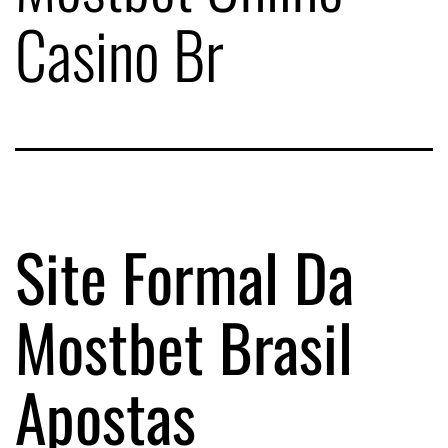
Casino Br
Site Formal Da
Mostbet Brasil
Apostas