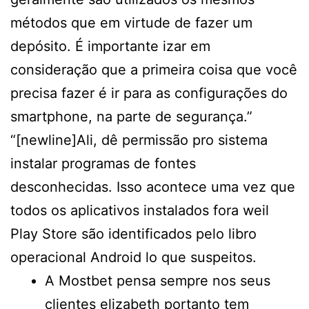
métodos que em virtude de fazer um
depósito. É importante izar em
consideração que a primeira coisa que você
precisa fazer é ir para as configurações do
smartphone, na parte de segurança.”
“[newline]Ali, dê permissão pro sistema
instalar programas de fontes
desconhecidas. Isso acontece uma vez que
todos os aplicativos instalados fora weil
Play Store são identificados pelo libro
operacional Android lo que suspeitos.
A Mostbet pensa sempre nos seus
clientes elizabeth portanto tem