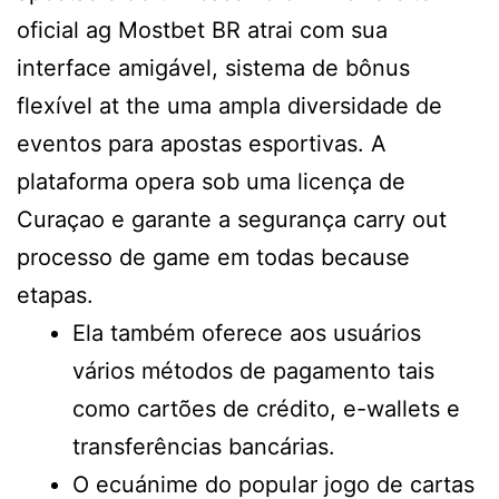
oficial ag Mostbet BR atrai com sua
interface amigável, sistema de bônus
flexível at the uma ampla diversidade de
eventos para apostas esportivas. A
plataforma opera sob uma licença de
Curaçao e garante a segurança carry out
processo de game em todas because
etapas.
Ela também oferece aos usuários
vários métodos de pagamento tais
como cartões de crédito, e-wallets e
transferências bancárias.
O ecuánime do popular jogo de cartas