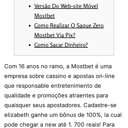
Versão Do Web-site Móvel
Mostbet
Como Realizar O Saque Zero
Mostbet Via Pix?
Como Sacar Dinheiro?
Com 16 anos no ramo, a Mostbet é uma
empresa sobre cassino e apostas on-line
que responsable entretenimento de
qualidade e promoções atraentes para
quaisquer seus apostadores. Cadastre-se
elizabeth ganhe um bônus de 100%, la cual
pode chegar a new até 1. 700 reais! Para