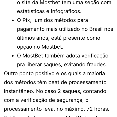
o site da Mostbet tem uma seção com
estatísticas e infográficos.
O Pix, um dos métodos para
pagamento mais utilizado no Brasil nos
últimos anos, está presente como
opção no Mostbet.
O MostBet também adota verificação
pra liberar saques, evitando fraudes.
Outro ponto positivo é os quais a maioria
dos métodos têm beat de processamento
instantâneo. No caso 2 saques, contando
com a verificação de segurança, o
processamento leva, no máximo, 72 horas.