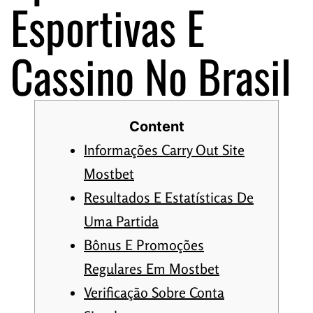
Esportivas E
Cassino No Brasil
Content
Informações Carry Out Site
Mostbet
Resultados E Estatísticas De
Uma Partida
Bônus E Promoções
Regulares Em Mostbet
Verificação Sobre Conta